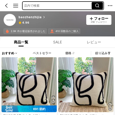
店内で検索
baozhenzhijia
フォロー
256 フォロワー
4.96
2.9K 件が最近販売されました
410 回数目のご購入
商品一覧
SALE
レビュー
おすすめ
ベストセラー
価格
絞り込み
¥91 節約
#1 ベストセラー
秋 クッションカバー