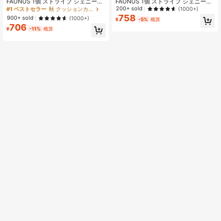
売り切れ間近！
FAUNUS 1個 ストライプ シェニール
FAUNUS 1個 ストライプ シェニール
生地 刺繍 装飾クッションカバー、北
生地 刺繍 クッションカバー、ノルデ
200+ sold
(1000+)
#1 ベストセラー
#1 ベストセラー
秋 クッションカバー
秋 クッションカバー
欧スタイル ミニマリスト インテリ
ィック シンプル 雰囲気 インテリ
758
売り切れ間近！
売り切れ間近！
900+ sold
(1000+)
¥
-5%
概算
ア、寝室、リビング、ソファ、アウ
ア、寝室、リビング、ソファ、アウ
706
#1 ベストセラー
秋 クッションカバー
トドア、祭りに適しています(中身な
トドア、祭りに適しています (中身な
¥
-11%
概算
売り切れ間近！
し)
し)