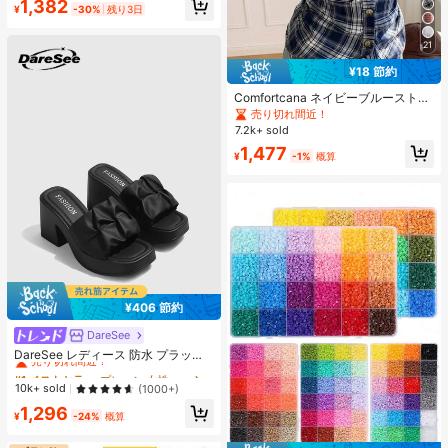
1,382
ャー
¥
-30%
残り3日
21
¥18 節約
Comfortcana ネイビーブルーストラ
イプ パフスリーブ シングルブレスト
売り切れ間近！
カジュアルシャツ、夏物アパレル
7.2k+ sold
1,477
¥
-1%
概算
¥406 節約
DareSee
#1 ベストセラー
プレーン 女性用ヒールサンダル
売り切れ間近！
DareSee レディース 防水 プラット
フォーム 厚底サンダル オープントゥ
#1 ベストセラー
#1 ベストセラー
プレーン 女性用ヒールサンダル
プレーン 女性用ヒールサンダル
スリッポンシューズ 夏新作 チャンキ
売り切れ間近！
売り切れ間近！
10k+ sold
(1000+)
ーハイヒール Y2Kスタイル 通学向け
#1 ベストセラー
プレーン 女性用ヒールサンダル
1,296
¥
-24%
概算
売り切れ間近！