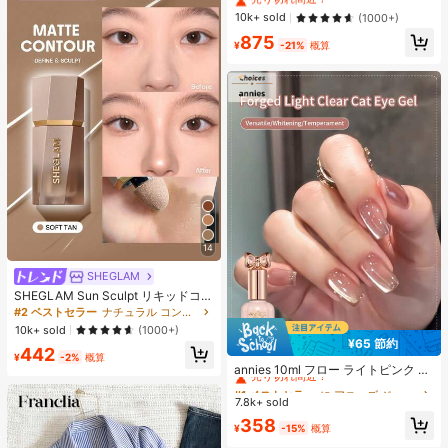
ック、ストリートウェアカジュアル
#1 ベストセラー
に 緑色 万能デイリートップス
10k+ sold
(1000+)
サマー
売り切れ間近！
875
¥
-21%
概算
14
SHEGLAM
SHEGLAM Sun Sculpt リキッドコン
ター-Soft Tan ノーズシャドウ シェ
#2 ベストセラー
ナチュラル コントゥア＆ブロンザー
ーディング 女性と女の子のためのブ
10k+ sold
(1000+)
ランドビューティーコスメメイクア
¥65 節約
#1 ベストセラー
に アニーズ ジェルネイルポリッシュ
442
ップ
¥
-2%
概算
売り切れ間近！
annies 10ml フロー ライトピンク キ
ャットアイ ジェルネイルポリッシュ
#1 ベストセラー
#1 ベストセラー
に アニーズ ジェルネイルポリッシュ
に アニーズ ジェルネイルポリッシュ
ウルトラシャイン UVジェル ミラー
7.8k+ sold
売り切れ間近！
売り切れ間近！
グラス キャットマグネットジェル ワ
#1 ベストセラー
に アニーズ ジェルネイルポリッシュ
358
ニス ネイルサプライ
¥
-15%
概算
売り切れ間近！