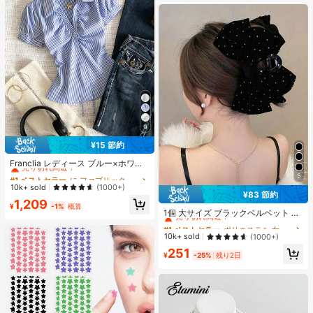
9
¥15 節約
#1 ベストセラー
に ファブリック 柔らかなオフィスブラウス
売り切れ間近！
Franclia レディース ブルー×ホワイ
ト ストライプ ボタン付きシャーリン
#1 ベストセラー
#1 ベストセラー
に ファブリック 柔らかなオフィスブラウス
に ファブリック 柔らかなオフィスブラウス
5
グ Vネックシャツ 夏向け エフォート
売り切れ間近！
売り切れ間近！
10k+ sold
(1000+)
レスシック ブラウス 通学・新学期向
¥83 節約
#1 ベストセラー
ポリエステル 女性のヘアアクセサリー
#1 ベストセラー
に ファブリック 柔らかなオフィスブラウス
1,209
け 春カジュアル
¥
-1%
概算
売り切れ間近！
売り切れ間近！
1個 大サイズ ブラックベルベット リ
ボン ヘアクリップ クリスタルライン
#1 ベストセラー
#1 ベストセラー
ポリエステル 女性のヘアアクセサリー
ポリエステル 女性のヘアアクセサリー
ストーン装飾付き、エレガントな二
売り切れ間近！
売り切れ間近！
10k+ sold
(1000+)
重レイヤー フロック加工リボン レデ
#1 ベストセラー
ポリエステル 女性のヘアアクセサリー
251
ィース用
¥
-25%
残り2日
売り切れ間近！