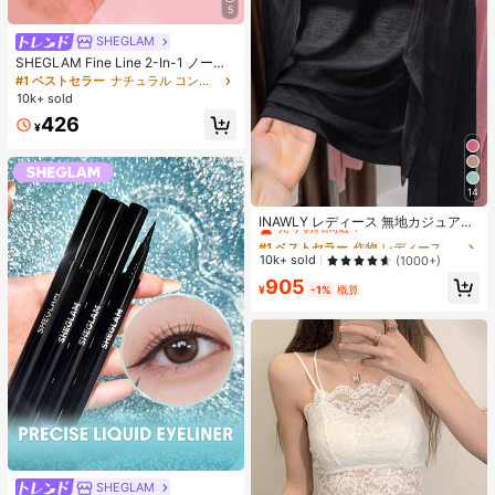
5
SHEGLAM
SHEGLAM Fine Line 2-In-1 ノーズ
コンター&ハイライトペン-Buff ノー
#1 ベストセラー
ナチュラル コントゥア＆ブロンザー
ズシャドウ シェーディング 女性と女
10k+ sold
の子のためのブランドビューティー
426
コスメメイクアップ
¥
14
#1 ベストセラー
作物 レディース軽量カーディガン
売り切れ間近！
INAWLY レディース 無地カジュアル
薄手カーディガン、春夏用
#1 ベストセラー
#1 ベストセラー
作物 レディース軽量カーディガン
作物 レディース軽量カーディガン
売り切れ間近！
売り切れ間近！
10k+ sold
(1000+)
#1 ベストセラー
作物 レディース軽量カーディガン
905
¥
-1%
概算
売り切れ間近！
SHEGLAM