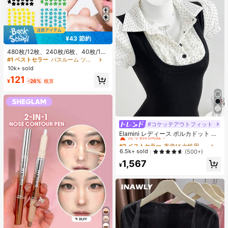
¥43 節約
480枚/12枚、240枚/6枚、40枚/1
枚、フェイススターシール、ハロウ
#1 ベストセラー
バスルーム ツールアクセサリ
ィン装飾シール、クリスマス装飾シ
10k+ sold
ール、ペンタグラムシール、カラフ
121
ルな装飾シール、パーティー・ホリ
¥
-26%
概算
デー写真装飾用、フェイス装飾シー
ル、パーティー装飾シール、ルーム
デコレーション、バニティ、寝室、
旅行、旅行必需品、装飾アクセサリ
ー、経済的で実用的、ストッキング
スタッファー、メイクアップツー
#コケッテアウトフィット
#2 ベストセラー
夜遊び 女性用ブラウス
ル、手頃な商品、ギフト、ノベルテ
売り切れ間近！
Elamini レディース ポルカドット パ
ィ、女性向けギフト、クリスマスギ
ッチワーク レーストリム 配色 ウエ
#2 ベストセラー
#2 ベストセラー
夜遊び 女性用ブラウス
夜遊び 女性用ブラウス
フト、エステティック
スト ショートスリーブ トップス 夏
売り切れ間近！
売り切れ間近！
6.5k+ sold
(500+)
用
#2 ベストセラー
夜遊び 女性用ブラウス
1,567
¥
売り切れ間近！