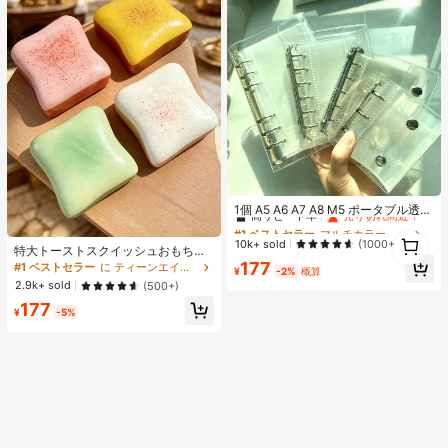
#1 ベストセラー
マルチカラー バインダー
高リピート率
売り切れ間近！
1個 A5 A6 A7 A8 M5 ポータブル透明
ルーズリーフバインダー、透明ステ
#1 ベストセラー
#1 ベストセラー
マルチカラー バインダー
マルチカラー バインダー
1
ッカーブック、シールブック、ステ
高リピート率
高リピート率
売り切れ間近！
売り切れ間近！
10k+ sold
(1000+)
特大トーストスクイッシュおもち
1
ッカーブック、写真収納バッグ、フ
#1 ベストセラー
マルチカラー バインダー
ゃ、超ソフトバタートーストストレ
177
ォトアルバム、貯金プランブック、
#1 ベストセラー
に ティーンエイジャー向けのスクイーズおもちゃ
¥
-2%
概算
ス解消スクイーズおもちゃ、ピン
高リピート率
売り切れ間近！
プランナー、ノート、オフィス文房
2.9k+ sold
(500+)
ク、イエロー、ホワイト、グリーン
具、学用品として使用可能
177
の4色展開、ストレス解消スクイッ
¥
-5%
シュおもちゃ -- 誕生日やホリデーギ
フト、日常のサプライズ小ギフトに
最適、かわいい、気分を高める