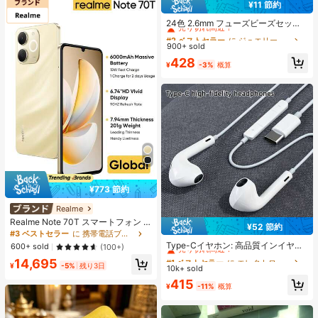
¥11 節約
#2 ベストセラー
に ジュエリー製作セット
売り切れ間近！
24色 2.6mm フューズビーズセッ
ト、大人向けピクセルアートDIYパ
#2 ベストセラー
#2 ベストセラー
に ジュエリー製作セット
に ジュエリー製作セット
ズル、フューズビーズハンドメイド
900+ sold
売り切れ間近！
売り切れ間近！
ピクセルアートDIYパズル 3Dパズル
#2 ベストセラー
に ジュエリー製作セット
428
DIYアイロンビーズハンドメイドク
¥
-3%
概算
売り切れ間近！
ラフト、誕生日、バレンタインデ
ー、パーティーギフト、リフィルビ
ーズセット
¥773 節約
Realme
Realme Note 70T スマートフォン 4
¥52 節約
#1 ベストセラー
に エレクトロニクス
GB+64GB/4GB+128GB/4GB+256G
#3 ベストセラー
に 携帯電話ブランド 携帯電話
B グローバル版 4G LTE、Android 15
売り切れ間近！
Type-Cイヤホン: 高品質インイヤー
600+ sold
(100+)
アンロック携帯電話、6000mAh大
ヘッドホン、3ボタンインラインコ
#1 ベストセラー
#1 ベストセラー
に エレクトロニクス
に エレクトロニクス
14,695
容量バッテリー、50MP AIカメラ、9
ントロール内蔵、音楽再生、通話応
¥
-5%
残り3日
10k+ sold
売り切れ間近！
売り切れ間近！
0Hzスクリーン モバイルフォン プラ
答、音量調整が簡単。17/16/15シリ
スライト、15W急速充電、8コアチッ
#1 ベストセラー
に エレクトロニクス
415
ーズ、Plus、Pro、Pro Maxモデル対
¥
-11%
概算
プセット、アダプターなし、ベトナ
売り切れ間近！
応
ムSIMロック