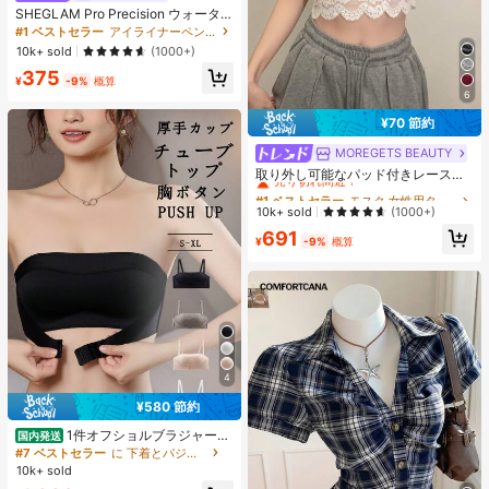
SHEGLAM Pro Precision ウォータ
ープルーフリキッドアイライナー-Bl
#1 ベストセラー
アイライナーペンシル アイライナー
ack 女性と女の子のためのブランド
10k+ sold
(1000+)
ビューティーコスメメイクアップ
375
¥
-9%
概算
6
¥70 節約
MOREGETS BEAUTY
#1 ベストセラー
モスク 女性用タンクトップ&キャミス
売り切れ間近！
取り外し可能なパッド付きレースキ
ャミソール、多用途ノースリーブア
#1 ベストセラー
#1 ベストセラー
モスク 女性用タンクトップ&キャミス
モスク 女性用タンクトップ&キャミス
ンダーシャツ、女性向け、新学期、
売り切れ間近！
売り切れ間近！
10k+ sold
(1000+)
クリスマス、春節、カジュアルホワ
#1 ベストセラー
モスク 女性用タンクトップ&キャミス
691
イトサマー、シック&エレガント
¥
-9%
概算
売り切れ間近！
4
¥580 節約
1件オフショルブラジャー、
国内発送
小胸用アップチューブトップ、 オフ
#7 ベストセラー
に 下着とパジャマ
ショルインナー 、脇高 谷間メイク下
10k+ sold
着、A/Bカップノンワイヤーぶらジ