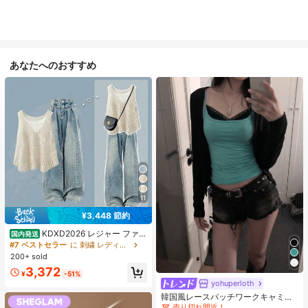
あなたへのおすすめ
11
¥3,448 節約
KDXD2026 レジャー ファッ
国内発送
ション ロングサイズ 夏服 女性 ワイ
#7 ベストセラー
に 刺繍 レディースコーデ
ルドスタイル ボア付きトップス ワイ
200+ sold
ルドスタイル ロングスカート 3点セ
3,372
#1 ベストセラー
に 緑色 万能デイリートップス
ット UVカット 軽量 通気性 袖付き
¥
-51%
ヒップカバー効果 通気性抜群 サイズ
売り切れ間近！
yohuperloth
豊富
#1 ベストセラー
#1 ベストセラー
に 緑色 万能デイリートップス
に 緑色 万能デイリートップス
韓国風レースパッチワークキャミソ
ールタンクトップ、Y2Kエステティ
売り切れ間近！
売り切れ間近！