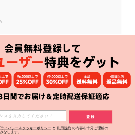
い。
アプリ
購読
登録
登録する
プライバシー＆クッキーポリシー
と
利用規約
の内容を十分ご理解の
みなします。
購読