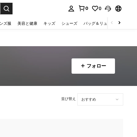
0
0
select.
ンズ服
美容と健康
キッズ
シューズ
バッグ＆リュック
下着＆
フォロー
並び替え