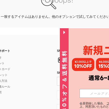
一致するアイテムはありません。他のオプションで試してみてくださ
サポート
SNSフォローはこちら：
30%オフ＆送料無料
せ
イント
フトカード
SHEIN STYLE NEWSを購読する
ォレット
入方法
価ルール
問
JP + 81
会員登録した場合、
上、同意頂いたものと
JP + 81