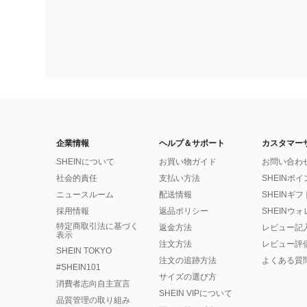
企業情報
ヘルプ＆サポート
カスタマー
SHEINについて
お買い物ガイド
お問い合わ
社会的責任
支払い方法
SHEINポ
ニュースルーム
配送情報
SHEINギ
採用情報
返品ポリシー
SHEINウ
特定商取引法に基づく
返金方法
レビュー記
表示
注文方法
レビュー評
SHEIN TOKYO
注文の追跡方法
よくある質
#SHEIN101
サイズの選び方
消費者志向自主宣言
SHEIN VIPについて
品質管理の取り組み