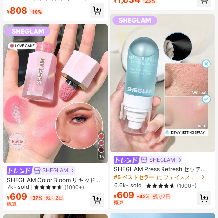
¥
-23%
エストバンド付き フィットネス & ジ
デザイン 細見え フェミニン デート
808
ョギング用 ブラック、アスレジャー
お出かけ
¥
-10%
15
SHEGLAM
SHEGLAM Press Refresh セッティ
SHEGLAM
ングスプレー 女性と女の子のための
#5 ベストセラー
に フェイスメイク
SHEGLAM Color Bloom リキッドチ
ブランドビューティーコスメメイク
6.6k+ sold
(1000+)
ークマット仕上げ-Love Cake チー
7k+ sold
(1000+)
アップ
ク 女性と女の子のためのブランドビ
609
609
¥
-42%
残り2日
¥
-37%
残り2日
ューティーコスメメイクアップ
概算
概算