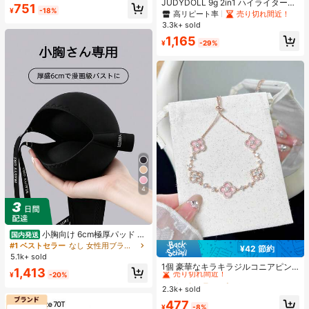
JUDYDOLL 9g 2in1 ハイライター&
#3 ベストセラー
長い 女性用Tシャツ
751
ャツ
¥
-18%
コントアーパレット、マット&シマ
高リピート率
売り切れ間近！
売り切れ間近！
ーブラッシュパレット、初心者、自
3.3k+ sold
分用、ギフトにも最適、パーティ
1,165
ー、デート、結婚式などのあらゆる
¥
-29%
シーンで使用可能
4
小胸向け 6cm極厚パッド 盛
国内発送
りブラ ノンワイヤー 谷間メイク シ
#1 ベストセラー
なし 女性用ブラジャーとブラレット
¥42 節約
ームレス ボリュームアップ 美胸フィ
#1 ベストセラー
ピンク レディースチェーンブレスレット
5.1k+ sold
ット ブラジャー
売り切れ間近！
1個 豪華なキラキラジルコニアピン
1,413
¥
-20%
クパールクローバーブレスレット -
#1 ベストセラー
#1 ベストセラー
ピンク レディースチェーンブレスレット
ピンク レディースチェーンブレスレット
繊細で目を引く日常着用用、親友へ
2.3k+ sold
売り切れ間近！
売り切れ間近！
の思慮深いギフト、ロマンチックな
#1 ベストセラー
ピンク レディースチェーンブレスレット
477
ニッチな上品なアクセサリー
¥
-8%