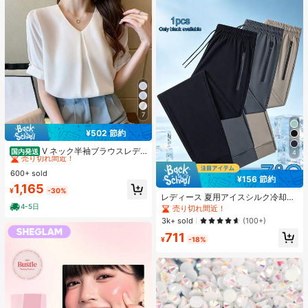
7
¥502 節約
#5 ベストセラー
に エレガント レディーストップス
売り切れ間近！
V ネック半袖ブラウスレデ
国内発送
4
ィース 前タックロールスリーブパー
#5 ベストセラー
#5 ベストセラー
に エレガント レディーストップス
に エレガント レディーストップス
ルボタンドレープゆったり肉隠しオ
600+ sold
売り切れ間近！
売り切れ間近！
¥156 節約
フィス万能シフォントップス
#5 ベストセラー
に エレガント レディーストップス
1,165
¥
-30%
レディース 夏用アイスシルク冷却ジ
売り切れ間近！
ョガーパンツ、速乾軽量スポーツパ
4-5日
売り切れ間近！
ンツ、ジッパーポケットとウエスト
3k+ sold
(100+)
バンド付き、フィットネスとランニ
711
ングに適したアスレジャー
¥
-18%