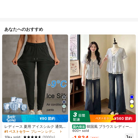
あなたへのおすすめ
11
¥560 節約
¥90 節約
レディース 夏用 アイスシルク 通気
韓国風 ブラウス レディース
国内発送
性 ランニングパンツ、速乾 軽量 ス
夏 ドット柄 フェイクレイヤード 半
600+ sold
#1 ベストセラー
プレーン レディースパンツ
ポーツパンツ ジッパーポケット & ウ
袖 パフスリーブ レース切替 リボン
1,834
10k+ sold
(1000+)