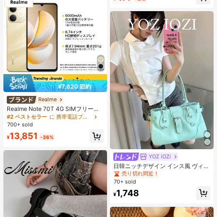
売り切れ間近！
¥7,820 節約
Realme
Realme Note 70T 4G SIMフリー携
帯電話 4GB+64GB/4GB+128GB/4G
#2 ベストセラー
に 携帯電話ブランド 携帯電話
B+256GB グローバル版 4G LTE、A
700+ sold
ndroid 15 スマートフォン、50MP AI
13,851
カメラ、90Hz ディスプレイ モバイ
¥
-36%
ルフォン プラスライト、6000mAh
大容量バッテリー、15W 急速充電、
オクタコアチップセット、アダプタ
YOZ iOZi
ーなし、ベトナムでSIMロック
日韓ニッチデザイン インス風 ヴィン
テージ レトロ オートバイ柄 アンダ
売り切れ間近！
ーアームバッグ ファッション 多用途
70+ sold
大容量 通勤 お出かけ デイリー ショ
1,748
ッピング ヴィンテージショルダーバ
¥
ッグ