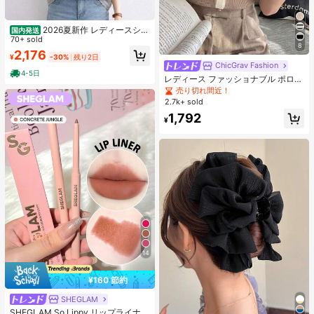
2026夏新作 レディースシャ
国内発送
ツ 日系ナチュラルスタイル ロースタ
70+ sold
8
ンドカラー フリルデザイン 半袖トッ
2,176
¥
-30%
残り2日
プス 上品フェミニンゆったりシルエ
ChicGrav Fashion
ット通気性抜群 薄手軽量 肌触り柔ら
4-5日
か 体型カバー着痩せ効果 カジュアル
レディース ファッショナブル ポロカ
オフィスカジュアル
ラー ラグラン 半袖 ニットTシャツ
売り切れ間近！
春夏新作 軽量 カジュアル カーディ
2.7k+ sold
ガン風トップス オフィスサイレン 秋
1,792
¥
14
¥160 節約
SHEGLAM
SHEGLAM So Lippy リップライナ