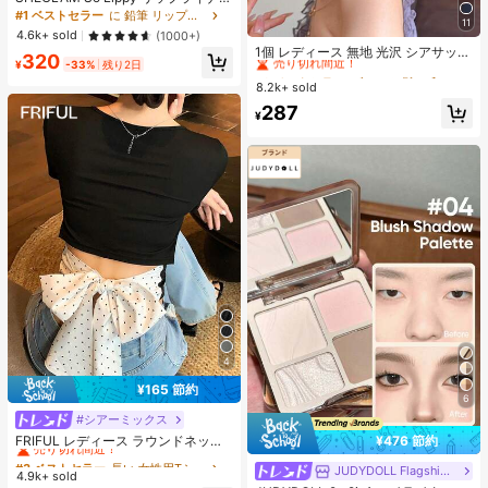
ー-Concrete Jungle リップタトゥー
#1 ベストセラー
に 鉛筆 リップライナー
11
女性と女の子のためのブランドビュ
#6 ベストセラー
ブラック 髪の爪
4.6k+ sold
(1000+)
ーティーコスメメイクアップ
売り切れ間近！
1個 レディース 無地 光沢 シアサッカ
320
¥
-33%
残り2日
ー リボン ヘアクリップ、エレガント
#6 ベストセラー
#6 ベストセラー
ブラック 髪の爪
ブラック 髪の爪
なファッション クロークリップ、日
8.2k+ sold
売り切れ間近！
売り切れ間近！
常使用に適しています (ヘアクロー 1
#6 ベストセラー
ブラック 髪の爪
287
3cm-15cm)
¥
売り切れ間近！
4
¥165 節約
6
#シアーミックス
#3 ベストセラー
長い 女性用Tシャツ
売り切れ間近！
FRIFUL レディース ラウンドネック
¥476 節約
バックポルカドット柄 ファブリック
#3 ベストセラー
#3 ベストセラー
長い 女性用Tシャツ
長い 女性用Tシャツ
切り替え リボンストラップ装飾 透か
JUDYDOLL Flagship Store
4.9k+ sold
売り切れ間近！
売り切れ間近！
しデザイン セクシー スウィート Tシ