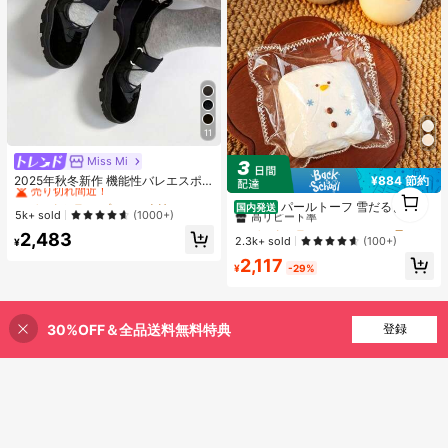
11
Miss Mi
#1 ベストセラー
プレーン 女性用フラット
売り切れ間近！
¥884 節約
2025年秋冬新作 機能性バレエスポ
#4 ベストセラー
に シリコーン 子供用フィジェットトイ
1
ーツシューズ レディース、厚底マリ
#1 ベストセラー
#1 ベストセラー
プレーン 女性用フラット
プレーン 女性用フラット
高リピート率
パールトーフ 雪だるまスク
1
ージェーンシューズ
国内発送
売り切れ間近！
売り切れ間近！
5k+ sold
(1000+)
イーズ スフレ 水感スクイーズ ペン
#4 ベストセラー
#4 ベストセラー
に シリコーン 子供用フィジェットトイ
に シリコーン 子供用フィジェットトイ
#1 ベストセラー
プレーン 女性用フラット
ダントストレス解消玩具 すくいーず
2,483
高リピート率
高リピート率
2.3k+ sold
(100+)
¥
おもちゃ 押して抑えつつあった感情
売り切れ間近！
#4 ベストセラー
に シリコーン 子供用フィジェットトイ
2,117
を解放 めろじょいスクイーズ、スク
¥
-29%
高リピート率
イーズ>ミ ズ カン スクイ ー、 水系
スクイーズ、 水スクイーズ、 みずか
んすくいーず、 スクイーズ>カピバ
ラ、 誕生日、 スクイーズ水感、 す
30%OFF＆全品送料無料特典
登録
いかんすくいーず、高品質 すくいー
ずめろじょい