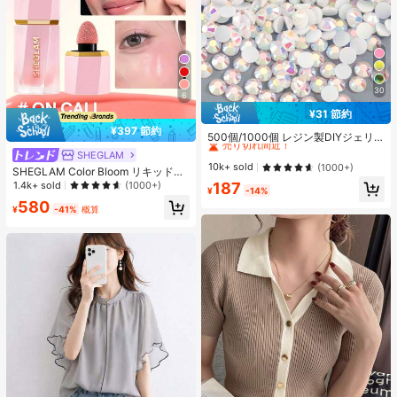
30
6
¥31 節約
#3 ベストセラー
に ホーム＆リビング
¥397 節約
売り切れ間近！
500個/1000個 レジン製DIYジェリ
ーフラットバックラインストーン 小
#3 ベストセラー
#3 ベストセラー
に ホーム＆リビング
に ホーム＆リビング
SHEGLAM
さな丸型ラインストーン ミニ装飾ア
売り切れ間近！
売り切れ間近！
10k+ sold
(1000+)
SHEGLAM Color Bloom リキッドブ
クセサリー スマホケース、カップ、
#3 ベストセラー
に ホーム＆リビング
ラッシュ-On Call チーク 女性と女の
1.4k+ sold
187
(1000+)
靴、ブーツ、衣類装飾、ハンドメイ
¥
-14%
子のためのブランドビューティーコ
売り切れ間近！
ドDIYアイドル応援ファン、ネーム
580
スメメイクアップ
¥
-41%
概算
タグ用