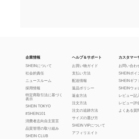
企業情報
ヘルプ＆サポート
カスタマー
SHEINについて
お買い物ガイド
お問い合わ
社会的責任
支払い方法
SHEINポ
ニュースルーム
配送情報
SHEINギ
採用情報
返品ポリシー
SHEINウ
特定商取引法に基づく
返金方法
レビュー記
表示
注文方法
レビュー評
SHEIN TOKYO
注文の追跡方法
よくある質
#SHEIN101
サイズの選び方
消費者志向自主宣言
SHEIN VIPについて
品質管理の取り組み
アフィリエイト
SHEIN CLUB