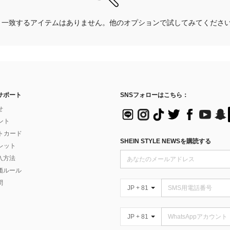
一致するアイテムはありません。他のオプションで試してみてくださ
サポート
SNSフォローはこちら：
せ
イント
フトカード
SHEIN STYLE NEWSを購読する
ォレット
入方法
価ルール
問
JP + 81
JP + 81