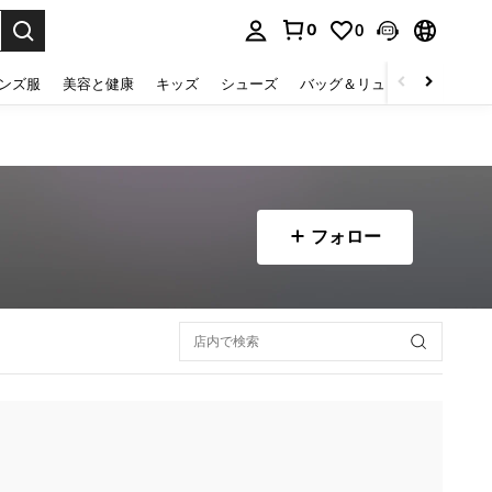
0
0
select.
ンズ服
美容と健康
キッズ
シューズ
バッグ＆リュック
下着＆
フォロー