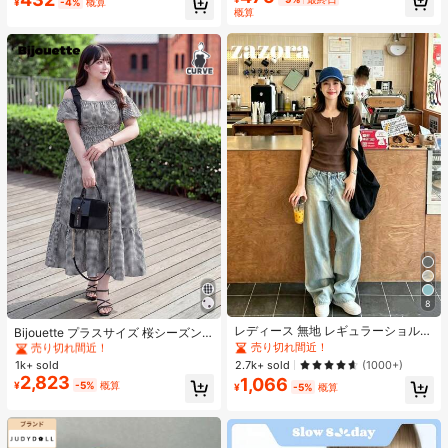
¥
-4%
概算
ューティーコスメメイクアップ
概算
#1 ベストセラー
に Aライン プラスサイズのドレス
8
売り切れ間近！
レディース 無地 レギュラーショルダ
#1 ベストセラー
#1 ベストセラー
に Aライン プラスサイズのドレス
に Aライン プラスサイズのドレス
Bijouette プラスサイズ 桜シーズン
ー 半袖Tシャツ ラウンドネック スリ
終了限定版 ブラック&ホワイト ノー
売り切れ間近！
売り切れ間近！
売り切れ間近！
ムフィット 美シルエット 伸縮性 軽
スリーブ タイダイドレス バルーンス
1k+ sold
2.7k+ sold
(1000+)
#1 ベストセラー
に Aライン プラスサイズのドレス
量 通気性 快適 夏用 万能 オールマッ
リーブ ハイウエスト 絞り入り Aライ
2,823
1,066
売り切れ間近！
¥
-5%
概算
チ トップス
¥
-5%
概算
ンスカート