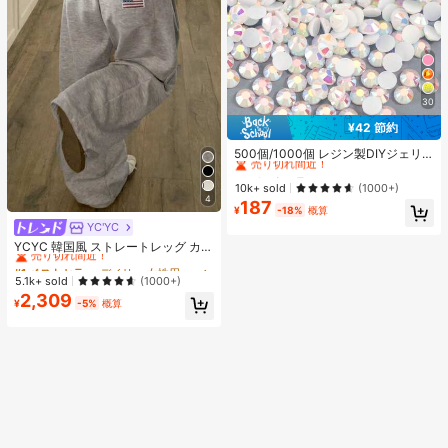
30
¥42 節約
#3 ベストセラー
に ホーム＆リビング
売り切れ間近！
500個/1000個 レジン製DIYジェリ
ーフラットバックラインストーン 小
#3 ベストセラー
#3 ベストセラー
に ホーム＆リビング
に ホーム＆リビング
さな丸型ラインストーン ミニ装飾ア
売り切れ間近！
売り切れ間近！
10k+ sold
(1000+)
クセサリー スマホケース、カップ、
4
187
#3 ベストセラー
に ホーム＆リビング
靴、ブーツ、衣類装飾、ハンドメイ
¥
-18%
概算
売り切れ間近！
ドDIYアイドル応援ファン、ネーム
YC'YC
#1 ベストセラー
デイリー 女性用スウェットパンツ
タグ用
売り切れ間近！
YCYC 韓国風 ストレートレッグ カジ
ュアル ルーズ 万能 スウェットパン
#1 ベストセラー
#1 ベストセラー
デイリー 女性用スウェットパンツ
デイリー 女性用スウェットパンツ
ツ レディース 秋
売り切れ間近！
売り切れ間近！
5.1k+ sold
(1000+)
2,309
#1 ベストセラー
デイリー 女性用スウェットパンツ
¥
-5%
概算
売り切れ間近！