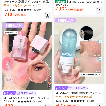
レディース 夏用 アイスシルク 通気
Summer Japanese-style c
国内発送
性 ランニングパンツ、速乾 軽量 ス
ute girl look, Sanrio Hello Kitty simp
300+ sold
#1 ベストセラー
プレーン レディースパンツ
ポーツパンツ ジッパーポケット & ウ
le pattern print, pure cotton sweet-
1,156
10k+ sold
(1000+)
¥
-30%
最終日
エストバンド付き フィットネス & ジ
style T-shirt
718
ョギング用 ブラック、アスレジャー
¥
-24%
概算
15
SHEGLAM
SHEGLAM Press Refresh セッティ
SHEGLAM
ングスプレー 女性と女の子のための
#1 ベストセラー
ナチュラル 設定スプレー
SHEGLAM Color Bloom リキッドチ
ブランドビューティーコスメメイク
6.7k+ sold
(1000+)
ークマット仕上げ-Love Cake チー
7.1k+ sold
(1000+)
アップ
ク 女性と女の子のためのブランドビ
475
432
¥
-9%
最終日