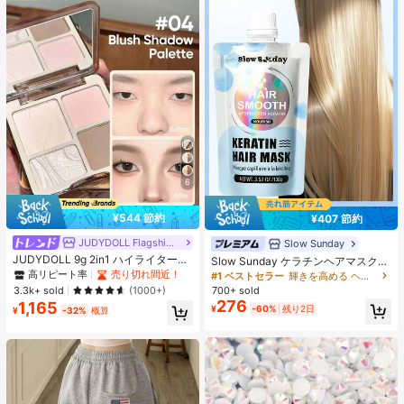
6
¥544 節約
¥407 節約
JUDYDOLL Flagship Store
Slow Sunday
JUDYDOLL 9g 2in1 ハイライター&
Slow Sunday ケラチンヘアマスク、
コントアーパレット、マット&シマ
ケラチン、タンパク質豊富な成分、
高リピート率
売り切れ間近！
#1 ベストセラー
輝きを高める ヘアトリートメント
ーブラッシュパレット、初心者、自
強力な保湿、髪の補修と強化、すべ
3.3k+ sold
700+ sold
(1000+)
分用、ギフトにも最適、パーティ
ての髪質に対応、バケーション、ビ
276
1,165
¥
-60%
残り2日
ー、デート、結婚式などのあらゆる
¥
-32%
概算
ーチ、旅行の必需品、夏のヘアケア
シーンで使用可能
に最適