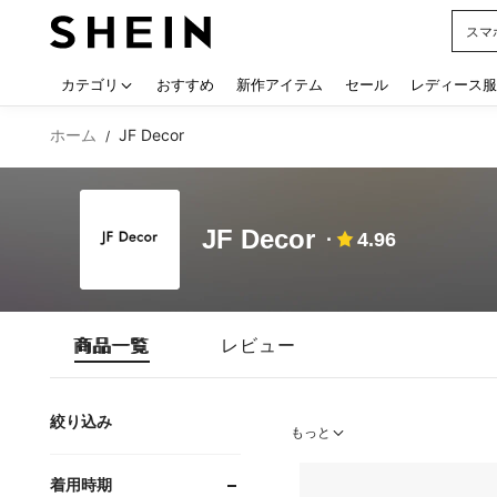
スマ
Use up
カテゴリ
おすすめ
新作アイテム
セール
レディース服
ホーム
JF Decor
/
JF Decor
4.96
商品一覧
レビュー
絞り込み
もっと
着用時期