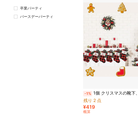
卒業パーティ
バースデーパーティ
1個 クリスマスの靴下、黒と赤の千鳥格子柄で白いフワフワのカフス、刺繍文字入り、クリスマスオーナメントとホーム
-1%
残り 2 点
¥419
概算