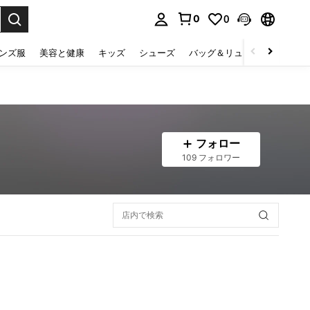
0
0
select.
ンズ服
美容と健康
キッズ
シューズ
バッグ＆リュック
下着＆
フォロー
109 フォロワー