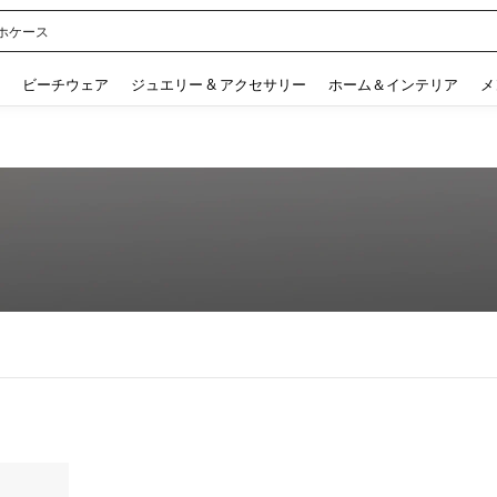
ホケース
 and down arrow keys to navigate search 検索履歴 and 人気ワード. Press Enter to 
ビーチウェア
ジュエリー & アクセサリー
ホーム＆インテリア
メ