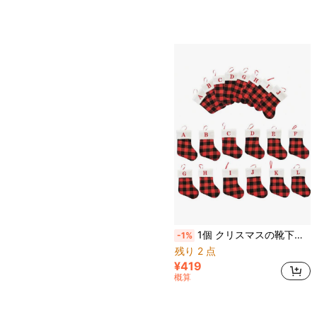
1個 クリスマスの靴下、黒と赤の千鳥格子柄で白いフワフワのカフス、刺繍文字入り、クリスマスオーナメントとホームデコレーション、クリスマスツリーの飾り
-1%
残り 2 点
¥419
概算