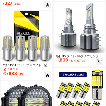
ft延長ワイヤー付き 車 トラック ボー
度 60-SMD LED バックアップ/リバ
327
ト RV ATV UTV SUV RZR オートバ
¥
-62%
ースライト、ブレーキ/テールライ
イ トレイルリグランプ
ト、ターンシグナル/パーキングまた
はランニングライト用交換、自動車
部品
2個 H15 ライトバルブ スプリンター
1,809
2500 2019-2023年用、26000LM 6
¥
-37%
残り2日
000K クールホワイト、超高輝度 50
2個 1156 LEDバルブ ホワイト、超高
0%、ハイビームキット、Canbus対
輝度 12V、7506 BA15S P21W 1141
残り 3 点
応、プラグアンドプレイ、2個セット
1003 1383 車、ピックアップトラッ
688
¥
-3%
ク、RV、キャンパー、トレーラー、
バックアップ、リバース、ブレーキ
ライト用交換