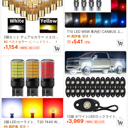
T10 LED W5W 車内灯 CANBUS エラ
ーなし 3030 SMD 超高輝度 サイド
#1 高評価
電球
2個セット デュアルカラー イエロー
マーカー パーキングランプ オートバ
541
&ホワイト 車用LEDヘッドライト H1
#2 ベストセラー
に ヘッドライトバルブ
¥
-7%
ルブ 12V 2個入り
H7 H11 H4 ハイビーム・ロービーム
1,154
¥
-40%
残り2日
一体型 LEDライトビーム
12個 ホワイトLEDロックライト、自
3,969
動車用アンダーボディネオングローL
2個 LEDカーライト、T20 7440 W21
¥
-10%
残り2日
EDピュアライトキット IP68防水 3.8
W および 3157 3156 P27W、超高輝
#8 高評価
電球