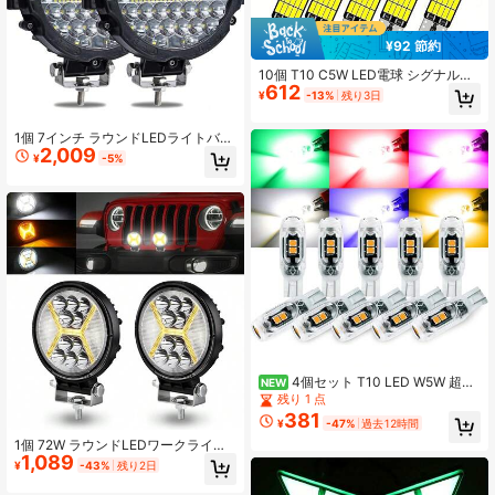
¥92 節約
10個 T10 C5W LED電球 シグナルラ
612
ンプ 194 168 LEDライト電球 車用ダ
¥
-13%
残り3日
ッシュボード ルーフ読書 ナンバープ
レート パーキング ドーム電球 12V、
車用インジケーターライト電球、LE
1個 7インチ ラウンドLEDライトバ
Dオートカー電球、車用LEDライト電
2,009
ー、2個 201W ドライビングライト
¥
-5%
球
バー フォグライト コンボビーム LED
オフロード照明 SUV、トラック、AT
V、SUV、ハンター用
4個セット T10 LED W5W 超高
NEW
輝度 350LM プラスチック保護 SMD
残り 1 点
ライト 車内用、読書、ドア、ナンバ
381
¥
-47%
過去12時間
ープレート照明に適し、DC12V ホワ
イト ユニバーサルフィット
1個 72W ラウンドLEDワークライ
1,089
ト、4.5インチアンバーフラッシング
¥
-43%
残り2日
デイタイムランニングライト付きオ
フロードLEDワークライト、スポッ