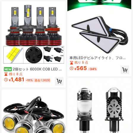
ト/フラッドコンボビーム、12V-36
V、オートバイ、SUV、ボート、ト
ラックに適しています
車用LEDデビルアイライト、フロン
トガラス用デーモン悪魔の目サイン
残り 8 点
ライト、ビッグアイLED装飾、ほと
565
2個セット 6000K COB LED カ
¥
-34%
NEW
んどの車、トラック、SUVに適合
ーライト | H7/H4/H11 超高輝度フォ
残り 8 点
グ/ヘッドライトバルブ | Canbusエ
1,481
¥
-11%
過去12時間
ラーフリー 12V-24V 65W ドライブ
ランプ、バッテリーなし