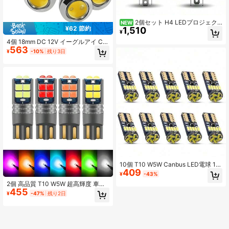
2個セット H4 LEDプロジェク
NEW
¥62 節約
1,510
ターレンズヘッドライトバルブ 9-60
¥
V 80W CANBUS対応 高出力 車用ヘ
4個 18mm DC 12V イーグルアイ CO
ッドランプ ハイビーム・ロービーム
563
B LED カーフォグ DRL デイタイムラ
12V 24V カーLEDフォグライトバル
¥
-10%
残り3日
ンニングライト バックアップ リバー
ブ
ス テールロックライト ヘッドライト
小型電球 車とオートバイに使用
10個 T10 W5W Canbus LED電球 19
409
4 4014 SMD 15 LED ホワイト エラ
¥
-43%
ーフリー 車用 ウェッジ インテリア
2個 高品質 T10 W5W 超高輝度 車内
ライト ドーム マップ トランクラン
455
読書用ドームライト マーカーランプ
プ 12V
¥
-47%
残り2日
168 194 LED オート ウェッジ パーキ
ングバルブ オレンジ