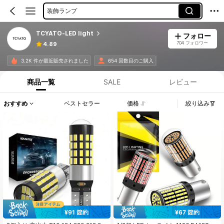
装飾ランプ
TCYATO-LED light
フォロー
704 フォロワー
4.89
3.2K 件が最近販売されました
654 回数目のご購入
商品一覧
SALE
レビュー
おすすめ
ベストセラー
価格
絞り込み
¥91 節約
¥67 節約