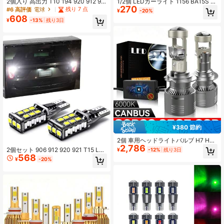
2個入り 高出力 T10 194 920 912 92
1/2個 LEDカーライト 1156 BA15S P
270
1 168 LED キャンバス対応 超高輝度
21W BAU15S PY21W 1157 BAY15D
残り 7 点
#6 高評価
電球
¥
-20%
54 SMD 4014チップ 車用 パーキン
LEDバルブ ホワイトライト レッドラ
608
¥
-13%
残り3日
グ バックアップ リバース ワイドラ
イト イエローライト 144SMD キャ
イト
ンバスライト リバース ターンシグナ
ルライト 自動車部品
¥380 節約
2個 車用ヘッドライトバルブ H7 H4
2,786
H11 H9 9005 HB3 9006 HB4 LEDプ
2個セット 906 912 920 921 T15 LE
¥
-12%
残り3日
ロジェクターレンズ ハイ/ロー キャ
568
D交換電球 トラック用 3rdサードブ
¥
-20%
ンバス LHD ミニフォグランプ 12V 6
レーキ カーゴランプ エラーフリー 1
000K 24V
5-SMD ゼノンホワイト