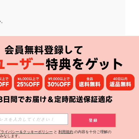
い。
アプリ
購読
登録
登録する
プライバシー＆クッキーポリシー
と
利用規約
の内容を十分ご理解の
みなします。
購読