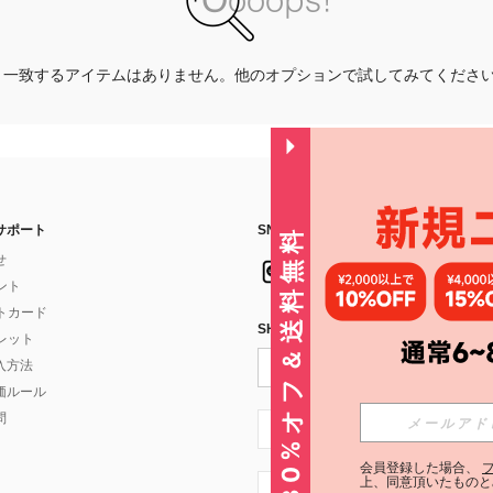
一致するアイテムはありません。他のオプションで試してみてくださ
サポート
SNSフォローはこちら：
30%オフ＆送料無料
せ
イント
フトカード
SHEIN STYLE NEWSを購読する
ォレット
入方法
価ルール
問
JP + 81
会員登録した場合、
上、同意頂いたものと
JP + 81