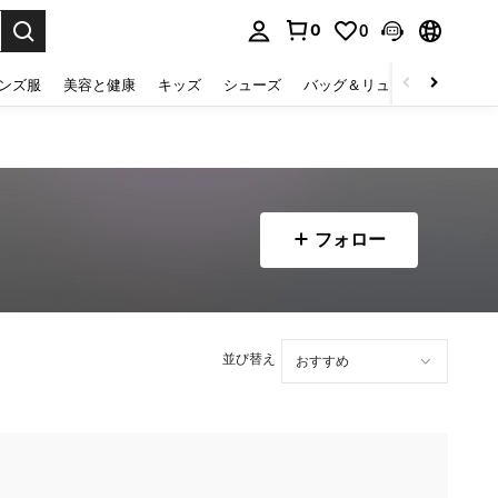
0
0
select.
ンズ服
美容と健康
キッズ
シューズ
バッグ＆リュック
下着＆
フォロー
並び替え