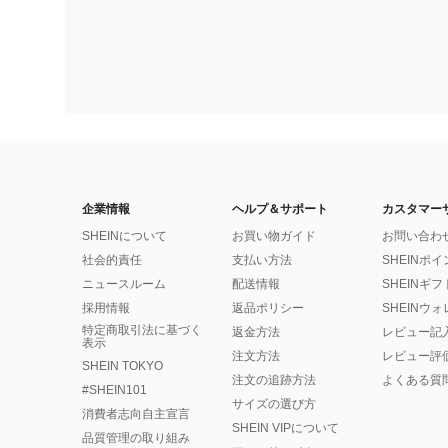
企業情報
ヘルプ＆サポート
カスタマー
SHEINについて
お買い物ガイド
お問い合わ
社会的責任
支払い方法
SHEINポ
ニュースルーム
配送情報
SHEINギ
採用情報
返品ポリシー
SHEINウ
特定商取引法に基づく
返金方法
レビュー記
表示
注文方法
レビュー評
SHEIN TOKYO
注文の追跡方法
よくある質
#SHEIN101
サイズの選び方
消費者志向自主宣言
SHEIN VIPについて
品質管理の取り組み