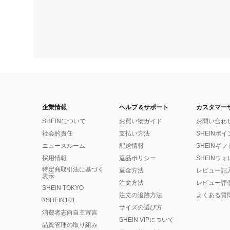
企業情報
ヘルプ＆サポート
カスタマー
SHEINについて
お買い物ガイド
お問い合わ
社会的責任
支払い方法
SHEINポ
ニュースルーム
配送情報
SHEINギ
採用情報
返品ポリシー
SHEINウ
特定商取引法に基づく
返金方法
レビュー記
表示
注文方法
レビュー評
SHEIN TOKYO
注文の追跡方法
よくある質
#SHEIN101
サイズの選び方
消費者志向自主宣言
SHEIN VIPについて
品質管理の取り組み