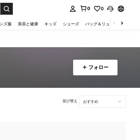
0
0
select.
ンズ服
美容と健康
キッズ
シューズ
バッグ＆リュック
下着＆
フォロー
並び替え