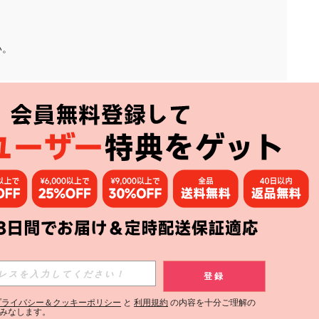
い。
アプリ
購読
登録
登録する
プライバシー＆クッキーポリシー
と
利用規約
の内容を十分ご理解の
みなします。
購読