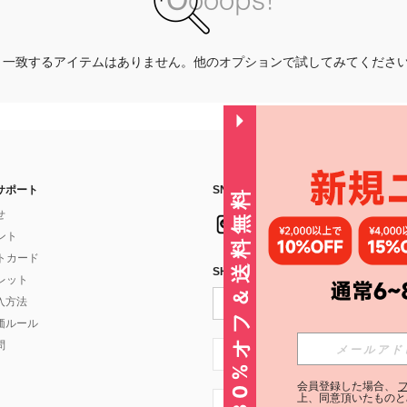
一致するアイテムはありません。他のオプションで試してみてくださ
サポート
SNSフォローはこちら：
30%オフ＆送料無料
せ
イント
フトカード
SHEIN STYLE NEWSを購読する
ォレット
入方法
価ルール
問
JP + 81
会員登録した場合、
上、同意頂いたものと
JP + 81