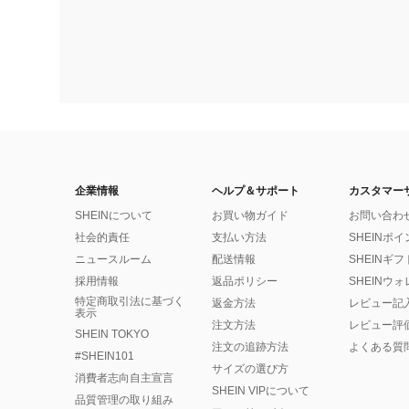
企業情報
ヘルプ＆サポート
カスタマー
SHEINについて
お買い物ガイド
お問い合わ
社会的責任
支払い方法
SHEINポ
ニュースルーム
配送情報
SHEINギ
採用情報
返品ポリシー
SHEINウ
特定商取引法に基づく
返金方法
レビュー記
表示
注文方法
レビュー評
SHEIN TOKYO
注文の追跡方法
よくある質
#SHEIN101
サイズの選び方
消費者志向自主宣言
SHEIN VIPについて
品質管理の取り組み