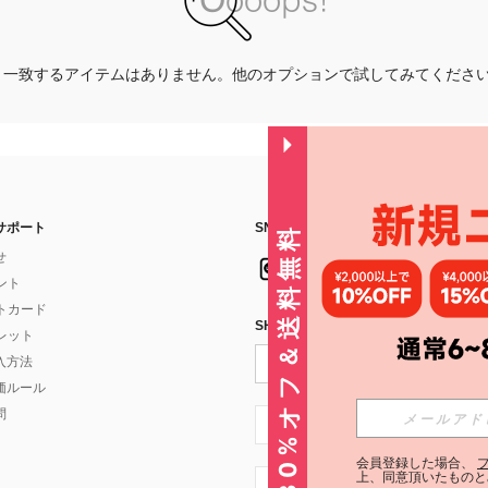
一致するアイテムはありません。他のオプションで試してみてくださ
サポート
SNSフォローはこちら：
30%オフ＆送料無料
せ
イント
フトカード
SHEIN STYLE NEWSを購読する
ォレット
入方法
価ルール
問
JP + 81
会員登録した場合、
上、同意頂いたものと
JP + 81