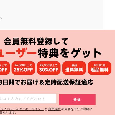
い。
アプリ
購読
登録
登録する
プライバシー＆クッキーポリシー
と
利用規約
の内容を十分ご理解の
みなします。
購読