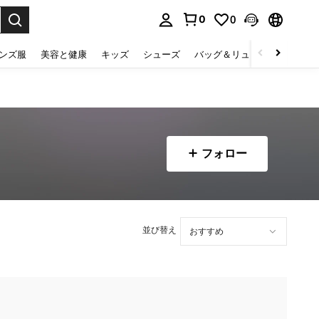
0
0
select.
ンズ服
美容と健康
キッズ
シューズ
バッグ＆リュック
下着＆
フォロー
並び替え