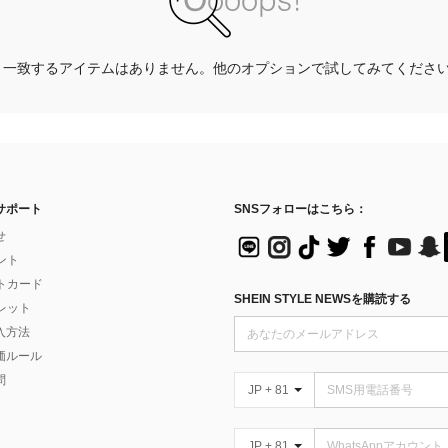
一致するアイテムはありません。他のオプションで試してみてくださ
サポート
SNSフォローはこちら：
せ
イント
フトカード
SHEIN STYLE NEWSを購読する
ォレット
入方法
価ルール
問
JP + 81
JP + 81