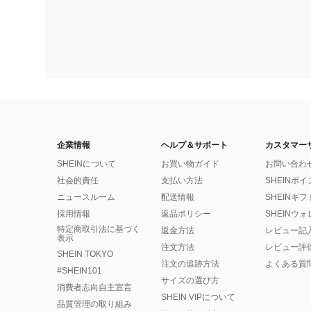
企業情報
ヘルプ＆サポート
カスタマー
SHEINについて
お買い物ガイド
お問い合わ
社会的責任
支払い方法
SHEINポ
ニュースルーム
配送情報
SHEINギ
採用情報
返品ポリシー
SHEINウ
特定商取引法に基づく
返金方法
レビュー記
表示
注文方法
レビュー評
SHEIN TOKYO
注文の追跡方法
よくある質
#SHEIN101
サイズの選び方
消費者志向自主宣言
SHEIN VIPについて
品質管理の取り組み