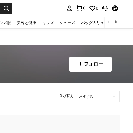
0
0
select.
ンズ服
美容と健康
キッズ
シューズ
バッグ＆リュック
下着＆
フォロー
並び替え