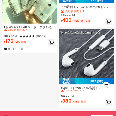
¥71 節約
この最新モデルの170cm/69インチ
のBluetoothリモコン式セルフィース
売り切れ間近！
ティック、スマホホルダー、LEDラ
7.8k+ sold
イト付きは合金素材で作られていま
400
¥
-15%
残り2日
す。ビデオ撮影、ライフレコーディ
#1 ベストセラー
マルチカラー バインダー
ング、旅行に適しています。伸縮、
売り切れ間近！
1個 A5 A6 A7 A8 M5 ポータブル透明
360度回転、スタビライザー、折り
ルーズリーフバインダー、透明ステ
#1 ベストセラー
#1 ベストセラー
マルチカラー バインダー
マルチカラー バインダー
たたみ式の携帯用三脚式セルフィー
ッカーブック、シールブック、ステ
スティックです。バレンタインデー
売り切れ間近！
売り切れ間近！
10k+ sold
(1000+)
ッカーブック、写真収納バッグ、フ
のカップル撮影に最適なツールで
176
#1 ベストセラー
マルチカラー バインダー
ォトアルバム、貯金プランブック、
¥
-2%
概算
す。
売り切れ間近！
プランナー、ノート、オフィス文房
具、学用品として使用可能
高リピート率
¥87 節約
1
#1 ベストセラー
に エレクトロニクス
1
売り切れ間近！
Type-Cイヤホン: 高品質インイヤー
ヘッドホン、3ボタンインラインコ
#1 ベストセラー
#1 ベストセラー
に エレクトロニクス
に エレクトロニクス
ントロール内蔵、音楽再生、通話応
10k+ sold
売り切れ間近！
売り切れ間近！
答、音量調整が簡単。17/16/15シリ
380
#1 ベストセラー
に エレクトロニクス
¥
-19%
概算
ーズ、Plus、Pro、Pro Maxモデル対
売り切れ間近！
応