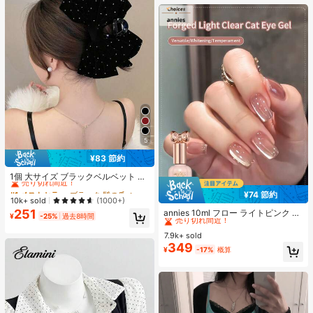
オールシーズン、スリップオン、無
地、プリントなし
5
¥83 節約
#1 ベストセラー
ブラック 髪の爪
売り切れ間近！
1個 大サイズ ブラックベルベット リ
ボン ヘアクリップ クリスタルライン
#1 ベストセラー
#1 ベストセラー
ブラック 髪の爪
ブラック 髪の爪
¥74 節約
ストーン装飾付き、エレガントな二
#1 ベストセラー
に アニーズ ジェルネイルポリッシュ
売り切れ間近！
売り切れ間近！
10k+ sold
(1000+)
重レイヤー フロック加工リボン レデ
売り切れ間近！
251
annies 10ml フロー ライトピンク キ
#1 ベストセラー
ブラック 髪の爪
ィース用
¥
-25%
過去8時間
ャットアイ ジェルネイルポリッシュ
#1 ベストセラー
#1 ベストセラー
に アニーズ ジェルネイルポリッシュ
に アニーズ ジェルネイルポリッシュ
売り切れ間近！
ウルトラシャイン UVジェル ミラー
7.9k+ sold
売り切れ間近！
売り切れ間近！
グラス キャットマグネットジェル ワ
349
#1 ベストセラー
に アニーズ ジェルネイルポリッシュ
¥
-17%
概算
ニス ネイルサプライ
売り切れ間近！