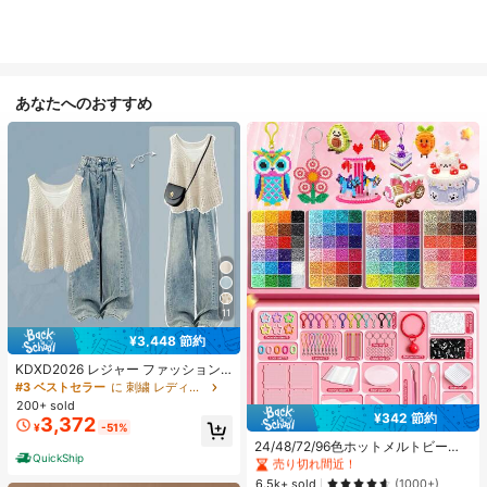
あなたへのおすすめ
11
¥3,448 節約
KDXD2026 レジャー ファッション
ロングサイズ 夏服 女性 ワイルドス
#3 ベストセラー
に 刺繍 レディースコーデ
タイル ボア付きトップス ワイルドス
#1 ベストセラー
に ジュエリー製作セット
200+ sold
タイル ロングスカート 3点セット U
¥342 節約
3,372
売り切れ間近！
¥
-51%
Vカット 軽量 通気性 袖付き ヒップ
#1 ベストセラー
#1 ベストセラー
に ジュエリー製作セット
に ジュエリー製作セット
カバー効果 通気性抜群 サイズ豊富
24/48/72/96色ホットメルトビーズ
QuickShip
クリエイティブクラフトセット、ス
売り切れ間近！
売り切れ間近！
クエアペグボード、多層収納ボック
#1 ベストセラー
に ジュエリー製作セット
6.5k+ sold
(1000+)