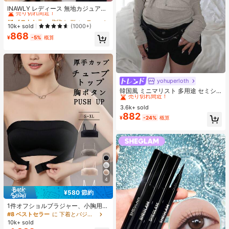
売り切れ間近！
INAWLY レディース 無地カジュアル
薄手カーディガン、春夏用
#1 ベストセラー
#1 ベストセラー
作物 レディース軽量カーディガン
作物 レディース軽量カーディガン
売り切れ間近！
売り切れ間近！
10k+ sold
(1000+)
868
#1 ベストセラー
作物 レディース軽量カーディガン
¥
-5%
概算
売り切れ間近！
yohuperloth
#1 ベストセラー
カーキ 女性用トップス、ブラウス、Tシャツ
売り切れ間近！
韓国風 ミニマリスト 多用途 セミシ
アー Vネック 長袖Tシャツ カジュア
#1 ベストセラー
#1 ベストセラー
カーキ 女性用トップス、ブラウス、Tシャツ
カーキ 女性用トップス、ブラウス、Tシャツ
ル
3.6k+ sold
売り切れ間近！
売り切れ間近！
882
#1 ベストセラー
カーキ 女性用トップス、ブラウス、Tシャツ
¥
-24%
概算
売り切れ間近！
4
¥580 節約
1件オフショルブラジャー、小胸用ア
ップチューブトップ、 オフショルイ
#8 ベストセラー
に 下着とパジャマ
ンナー 、脇高 谷間メイク下着、A/B
10k+ sold
カップノンワイヤーぶらジャー