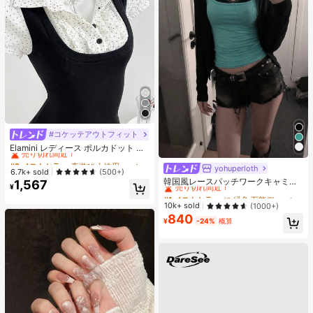
#コケッテアウトフィット
#2 ベストセラー
夜遊び 女性用ブラウス
売り切れ間近！
Elamini レディース ポルカドット パ
ッチワーク レーストリム 配色 ウエ
#2 ベストセラー
#2 ベストセラー
夜遊び 女性用ブラウス
夜遊び 女性用ブラウス
スト ショートスリーブ トップス 夏
yohuperloth
#1 ベストセラー
に 緑色 万能デイリートップス
売り切れ間近！
売り切れ間近！
6.7k+ sold
(500+)
用
売り切れ間近！
韓国風レースパッチワークキャミソ
1,567
#2 ベストセラー
夜遊び 女性用ブラウス
¥
ールタンクトップ、Y2Kエステティ
#1 ベストセラー
#1 ベストセラー
に 緑色 万能デイリートップス
に 緑色 万能デイリートップス
売り切れ間近！
ック、ストリートウェアカジュアル
売り切れ間近！
売り切れ間近！
10k+ sold
(1000+)
サマー
840
#1 ベストセラー
に 緑色 万能デイリートップス
¥
-24%
概算
売り切れ間近！