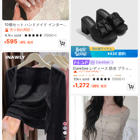
10個セット ハンドメイド インター
ネットセレブリティ優しいラインス
売り切れ間近！
トーンラティスフレンチフォークフ
4.1k+ sold
(1000+)
ァックスパールピンクキャットアイ
595
ボウ偽ネイル プレスオンネイル ネイ
¥
-4%
概算
ルサプライ ハンドメイドプレスオン
ネイル
¥430 節約
DareSee
#1 ベストセラー
プレーン 女性用ヒールサンダル
売り切れ間近！
DareSee レディース 防水 プラット
フォーム 厚底サンダル オープントゥ
#1 ベストセラー
#1 ベストセラー
プレーン 女性用ヒールサンダル
プレーン 女性用ヒールサンダル
スリッポンシューズ 夏新作 チャンキ
売り切れ間近！
売り切れ間近！
10k+ sold
(1000+)
ーハイヒール Y2Kスタイル 通学向け
1,272
#1 ベストセラー
プレーン 女性用ヒールサンダル
¥
-25%
概算
売り切れ間近！
14
#1 ベストセラー
作物 レディース軽量カーディガン