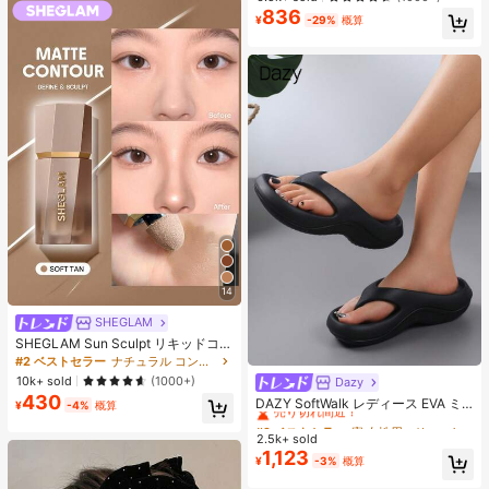
ス、アイロンペーパー、カラフルな
売り切れ間近！
836
キーチェーン、装飾アクセサリー、
¥
-29%
概算
ハンギングロープ付き、DIY愛好家
がDIYパズル、バレンタインデーギ
フト、誕生日ギフトを手作りできま
す。
14
SHEGLAM
SHEGLAM Sun Sculpt リキッドコン
ター-Soft Tan ノーズシャドウ シェ
#2 ベストセラー
ナチュラル コントゥア＆ブロンザー
ーディング 女性と女の子のためのブ
10k+ sold
(1000+)
Dazy
#2 ベストセラー
寮 女性用スリッパ
ランドビューティーコスメメイクア
430
売り切れ間近！
DAZY SoftWalk レディース EVA ミ
ップ
¥
-4%
概算
ッドヒールプラットフォームビーチ
#2 ベストセラー
#2 ベストセラー
寮 女性用スリッパ
寮 女性用スリッパ
サンダル - 超軽量、通気性、快適、
2.5k+ sold
売り切れ間近！
売り切れ間近！
滑り止め、柔らかいソール、ミニマ
1,123
#2 ベストセラー
寮 女性用スリッパ
¥
-3%
概算
ルデザイン、ビーチ、休暇、家庭で
売り切れ間近！
の自由時間、デイリー着用に適し、