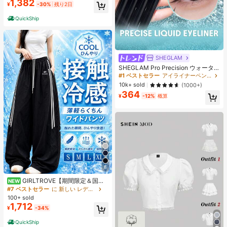
1,382
¥
-30%
残り2日
QuickShip
SHEGLAM
SHEGLAM Pro Precision ウォータ
ープルーフリキッドアイライナー-Bl
#1 ベストセラー
アイライナーペンシル アイライナー
ack 女性と女の子のためのブランド
10k+ sold
(1000+)
ビューティーコスメメイクアップ
364
¥
-12%
概算
8
GIRLTROVE【期間限定＆国内
NEW
即発送】2026春・夏・秋新作刺繍入
#7 ベストセラー
に 新しい レディースパンツ
りの軽量でふんわりとしたワイドパ
100+ sold
ンツ、女性向けハイウエスト。夏の
1,712
¥
-34%
ビーチバケーションにぴったり
QuickShip