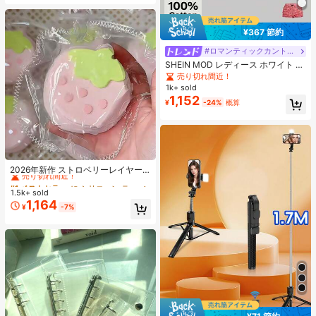
¥367 節約
#ロマンティックカントリー
SHEIN MOD レディース ホワイト 夏
用 かわいい エレガント ティーパー
売り切れ間近！
ティー レース パフスリーブ シング
1k+ sold
ルブレスト ブラウス、ヴィンテージ
1,152
¥
-24%
概算
コートスタイル クロップトップ、ピ
ーターパンカラー Y2K
#1 ベストセラー
に シリコーン ティーンエイジャー向けのノベルティ＆ギャグおもちゃ
売り切れ間近！
2026年新作 ストロベリーレイヤー
ケーキ シリコンスクイーズトイ 1
#1 ベストセラー
#1 ベストセラー
に シリコーン ティーンエイジャー向けのノベルティ＆ギャグおもちゃ
に シリコーン ティーンエイジャー向けのノベルティ＆ギャグおもちゃ
個、厚手&ソフト、学生、誕生日、
1.5k+ sold
売り切れ間近！
売り切れ間近！
サプライズ、ホリデー、カップル、
1,164
#1 ベストセラー
に シリコーン ティーンエイジャー向けのノベルティ＆ギャグおもちゃ
¥
-7%
クリスマス、ゲーマー、ストレス解
売り切れ間近！
消に最適なギフト