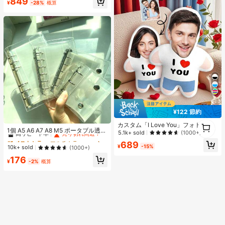
849
¥
-28%
概算
売り切れ間近！
ハンギングロープ付き、DIY愛好家
がDIYパズル、バレンタインデーギ
フト、誕生日ギフトを手作りできま
す。
¥122 節約
#1 ベストセラー
マルチカラー バインダー
1
カスタム「I Love You」フォトクッ
高リピート率
売り切れ間近！
1個 A5 A6 A7 A8 M5 ポータブル透明
1
ション - パーソナライズされた顔プ
5.1k+ sold
(1000+)
ルーズリーフバインダー、透明ステ
#1 ベストセラー
#1 ベストセラー
マルチカラー バインダー
マルチカラー バインダー
リント ホームデコレーション クッシ
689
ッカーブック、シールブック、ステ
ョン、ニット生地、ハート柄、カッ
¥
-15%
高リピート率
高リピート率
売り切れ間近！
売り切れ間近！
10k+ sold
(1000+)
ッカーブック、写真収納バッグ、フ
プル用ホームデコレーション | 暖か
#1 ベストセラー
マルチカラー バインダー
176
ォトアルバム、貯金プランブック、
い秋の砂漠、記念日ギフト
¥
-2%
概算
高リピート率
売り切れ間近！
プランナー、ノート、オフィス文房
具、学用品として使用可能