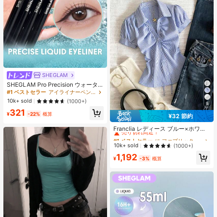
SHEGLAM
SHEGLAM Pro Precision ウォータ
ープルーフリキッドアイライナー-Bl
#1 ベストセラー
アイライナーペンシル アイライナー
ack 女性と女の子のためのブランド
10k+ sold
(1000+)
9
ビューティーコスメメイクアップ
321
¥
-22%
概算
¥32 節約
#1 ベストセラー
に ファブリック 柔らかなオフィスブラウス
売り切れ間近！
Franclia レディース ブルー×ホワイ
ト ストライプ ボタン付きシャーリン
#1 ベストセラー
#1 ベストセラー
に ファブリック 柔らかなオフィスブラウス
に ファブリック 柔らかなオフィスブラウス
グ Vネックシャツ 夏向け エフォート
売り切れ間近！
売り切れ間近！
10k+ sold
(1000+)
レスシック ブラウス 通学・新学期向
#1 ベストセラー
に ファブリック 柔らかなオフィスブラウス
1,192
け 春カジュアル
¥
-3%
概算
売り切れ間近！