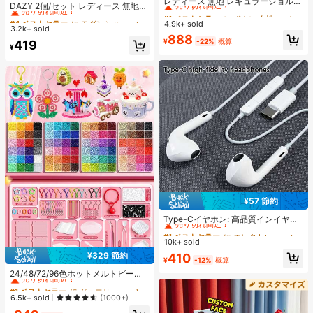
レディース 無地 レギュラーショルダ
売り切れ間近！
DAZY 2個/セット レディース 無地
ー 半袖Tシャツ ラウンドネック スリ
#1 ベストセラー
#1 ベストセラー
に ボタン 女性用Tシャツ
に ボタン 女性用Tシャツ
光沢 シアサッカー リボン ヘアクリ
#4 ベストセラー
#4 ベストセラー
に モダンシック アクセサリー
に モダンシック アクセサリー
ムフィット 美シルエット 伸縮性 軽
4.9k+ sold
売り切れ間近！
売り切れ間近！
ップ、エレガントなファッション ク
3.2k+ sold
売り切れ間近！
売り切れ間近！
量 通気性 快適素材 夏用 万能 オール
ロークリップ、日常使用に適してい
#1 ベストセラー
に ボタン 女性用Tシャツ
888
マッチ トップス
¥
-22%
概算
#4 ベストセラー
に モダンシック アクセサリー
419
ます(ヘアクロー 13cm-15cm)
¥
売り切れ間近！
売り切れ間近！
¥57 節約
#1 ベストセラー
に エレクトロニクス
売り切れ間近！
Type-Cイヤホン: 高品質インイヤー
ヘッドホン、3ボタンインラインコ
#1 ベストセラー
#1 ベストセラー
に エレクトロニクス
に エレクトロニクス
ントロール内蔵、音楽再生、通話応
10k+ sold
売り切れ間近！
売り切れ間近！
答、音量調整が簡単。17/16/15シリ
¥329 節約
#1 ベストセラー
に エレクトロニクス
410
ーズ、Plus、Pro、Pro Maxモデル対
#1 ベストセラー
に ジュエリー製作セット
¥
-12%
概算
売り切れ間近！
応
売り切れ間近！
24/48/72/96色ホットメルトビーズ
クリエイティブクラフトセット、ス
#1 ベストセラー
#1 ベストセラー
に ジュエリー製作セット
に ジュエリー製作セット
クエアペグボード、多層収納ボック
売り切れ間近！
売り切れ間近！
6.5k+ sold
(1000+)
ス、アイロンペーパー、カラフルな
#1 ベストセラー
に ジュエリー製作セット
キーチェーン、装飾アクセサリー、