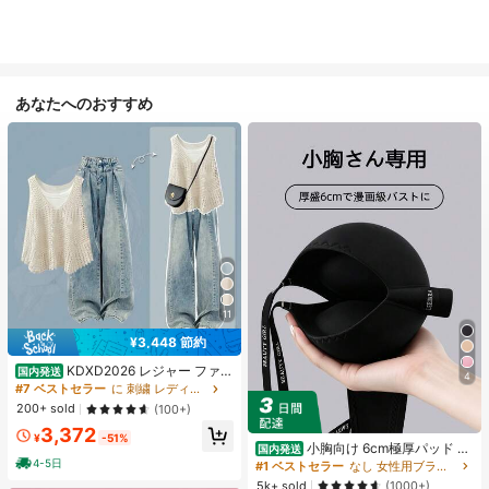
あなたへのおすすめ
11
¥3,448 節約
KDXD2026 レジャー ファッ
国内発送
4
ション ロングサイズ 夏服 女性 ワイ
#7 ベストセラー
に 刺繍 レディースコーデ
ルドスタイル ボア付きトップス ワイ
200+ sold
(100+)
ルドスタイル ロングスカート 3点セ
3,372
ット UVカット 軽量 通気性 袖付き
¥
-51%
ヒップカバー効果 通気性抜群 サイズ
小胸向け 6cm極厚パッド 盛
国内発送
豊富
りブラ ノンワイヤー 谷間メイク シ
4-5日
#1 ベストセラー
なし 女性用ブラジャーとブラレット
ームレス ボリュームアップ 美胸フィ
5k+ sold
(1000+)