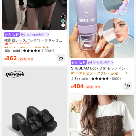
yohuperloth
#1 ベストセラー
に 緑色 万能デイリートップス
売り切れ間近！
韓国風レースパッチワークキャミソ
ールタンクトップ、Y2Kエステティ
#1 ベストセラー
#1 ベストセラー
に 緑色 万能デイリートップス
に 緑色 万能デイリートップス
ック、ストリートウェアカジュアル
売り切れ間近！
売り切れ間近！
10k+ sold
(1000+)
サマー
#1 ベストセラー
に 緑色 万能デイリートップス
862
¥
-22%
概算
売り切れ間近！
SHEGLAM
SHEGLAM Lock'D In セッティング
スプレー 女性と女の子のためのブラ
#1 ベストセラー
スプレー 設定スプレー
ンドビューティーコスメメイクアッ
4.6k+ sold
(1000+)
プ
404
¥
-22%
概算