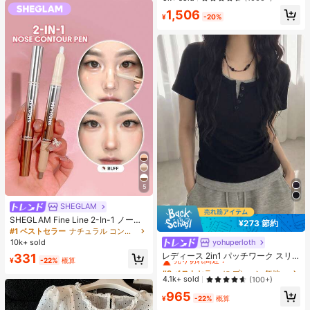
ット ブラジャー
1,506
¥
-20%
5
SHEGLAM
SHEGLAM Fine Line 2-In-1 ノーズ
¥273 節約
コンター&ハイライトペン-Buff ノー
#1 ベストセラー
ナチュラル コントゥア＆ブロンザー
ズシャドウ シェーディング 女性と女
yohuperloth
#3 ベストセラー
に プレーン 無地のカジュアルTシャツ
10k+ sold
の子のためのブランドビューティー
売り切れ間近！
レディース 2in1 パッチワーク スリ
331
コスメメイクアップ
¥
-22%
概算
ムフィット 多用途 カジュアル 半袖T
#3 ベストセラー
#3 ベストセラー
に プレーン 無地のカジュアルTシャツ
に プレーン 無地のカジュアルTシャツ
シャツ ブラック 夏用
売り切れ間近！
売り切れ間近！
4.1k+ sold
(100+)
#3 ベストセラー
に プレーン 無地のカジュアルTシャツ
965
¥
-22%
概算
売り切れ間近！