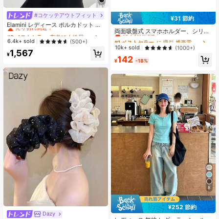
#コケッテアウトフィット
#2 ベストセラー
夜遊び 女性用ブラウス
¥31 節約
#1 ベストセラー
に 吸引 携帯電話ホルダー
売り切れ間近！
Elamini レディース ポルカドット パ
売り切れ間近！
両面吸盤式 スマホホルダー、シリコ
ッチワーク レーストリム 配色 ウエ
#2 ベストセラー
#2 ベストセラー
夜遊び 女性用ブラウス
夜遊び 女性用ブラウス
ン製 滑り止め 洗える スマートフォ
スト ショートスリーブ トップス 夏
#1 ベストセラー
#1 ベストセラー
に 吸引 携帯電話ホルダー
に 吸引 携帯電話ホルダー
売り切れ間近！
売り切れ間近！
6.4k+ sold
(500+)
ンブラケット ステッカー
用
売り切れ間近！
売り切れ間近！
10k+ sold
(1000+)
#2 ベストセラー
夜遊び 女性用ブラウス
1,567
¥
#1 ベストセラー
に 吸引 携帯電話ホルダー
142
売り切れ間近！
¥
-18%
売り切れ間近！
8
¥252 節約
#1 ベストセラー
に ボタン 女性用Tシャツ
Dazy
#4 ベストセラー
に モダンシック アクセサリー
売り切れ間近！