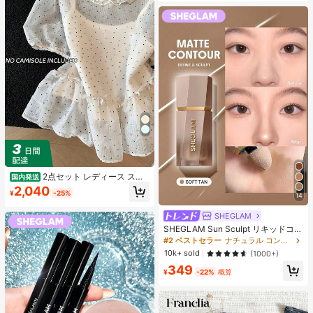
2点セット レディース スイ
国内発送
ートスタイル 水玉模様 メッシュ フ
2,040
¥
-25%
リル パフスリーブ クロップトップ
14
フレッシュサマー ドールブラウス ト
ップス 半袖 ドット柄 ショート丈 透
SHEGLAM
け感 シースルー ガーリー 大人可愛
SHEGLAM Sun Sculpt リキッドコン
い フェミニン 春夏
ター-Soft Tan ノーズシャドウ シェ
#2 ベストセラー
ナチュラル コントゥア＆ブロンザー
ーディング 女性と女の子のためのブ
10k+ sold
(1000+)
ランドビューティーコスメメイクア
349
ップ
¥
-22%
概算