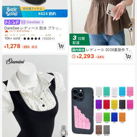
¥424 節約
DareSee
#1 ベストセラー
プレーン 女性用ヒールサンダル
売り切れ間近！
DareSee レディース 防水 プラット
フォーム 厚底サンダル オープントゥ
#1 ベストセラー
#1 ベストセラー
プレーン 女性用ヒールサンダル
プレーン 女性用ヒールサンダル
スリッポンシューズ 夏新作 チャンキ
売り切れ間近！
売り切れ間近！
10k+ sold
(1000+)
ーハイヒール Y2Kスタイル 通学向け
#1 ベストセラー
プレーン 女性用ヒールサンダル
1,278
¥
-25%
概算
売り切れ間近！
レディース 2026夏新作 Tシ
国内発送
ャツ 半袖 トップス ドッキング ビス
2,293
¥
-34%
チェ風 シャーリング ペプラム 切り
替え バイカラー モノトーン ショー
ト丈 クロップド 細見え 脚長効果 二
の腕カバー 体型カバー 着痩せ