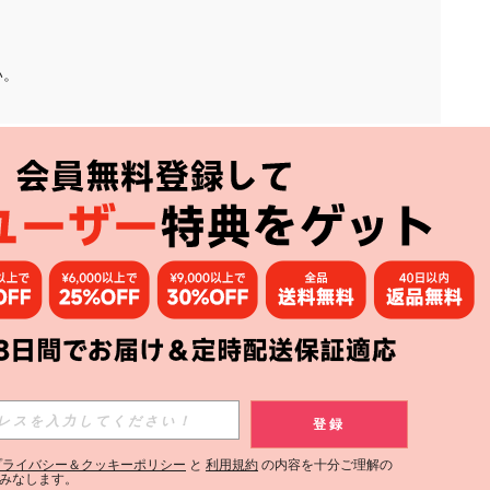
い。
アプリ
購読
登録
登録する
プライバシー＆クッキーポリシー
と
利用規約
の内容を十分ご理解の
みなします。
購読