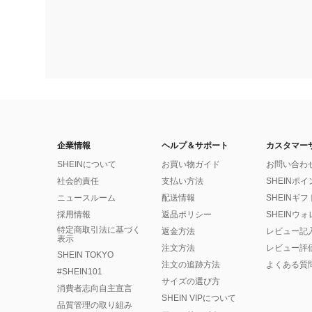
企業情報
ヘルプ＆サポート
カスタマー
SHEINについて
お買い物ガイド
お問い合わ
社会的責任
支払い方法
SHEINポ
ニュースルーム
配送情報
SHEINギ
採用情報
返品ポリシー
SHEINウ
特定商取引法に基づく
返金方法
レビュー記
表示
注文方法
レビュー評
SHEIN TOKYO
注文の追跡方法
よくある質
#SHEIN101
サイズの選び方
消費者志向自主宣言
SHEIN VIPについて
品質管理の取り組み