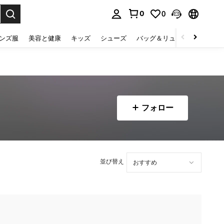
0
0
select.
ンズ服
美容と健康
キッズ
シューズ
バッグ＆リュック
下着＆
フォロー
並び替え