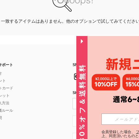
一致するアイテムはありません。他のオプションで試してみてくださ
サポート
SNSフォローはこちら：
30%オフ＆送料無料
せ
イント
フトカード
SHEIN STYLE NEWSを購読する
ォレット
入方法
価ルール
問
JP + 81
会員登録した場合、
上、同意頂いたものと
JP + 81