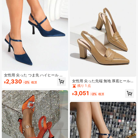
女性用 尖った つま先 ハイヒール フ
ァッショナブル エレガント 快適 無
2,330
女性用 尖った先端 無地 厚底ヒール
¥
-2%
概算
地 ハイヒールパンプス
バックレス ファッショナブル 快適
残り 1 点
オフィスワークシューズ、通勤や外
3,051
出に幅広く使えます
¥
-2%
概算