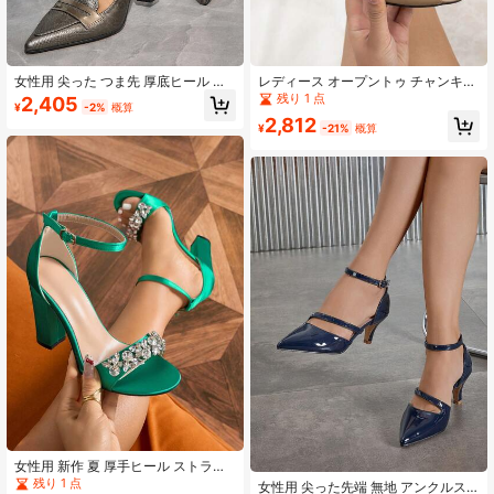
女性用 尖った つま先 厚底ヒール ス
レディース オープントゥ チャンキー
タイリッシュなヘビ柄ハイヒール、
ヒール サンダル アンクルストラップ
残り 1 点
2,405
¥
-2%
概算
オフィス、パーティー、フォーマル
付き、ファッション 多用途 ドレス/
2,812
な場面に適しています
仕事用パンプス
¥
-21%
概算
女性用 新作 夏 厚手ヒール ストラッ
プ ラインストーン メタルバックル
残り 1 点
女性用 尖った先端 無地 アンクルス