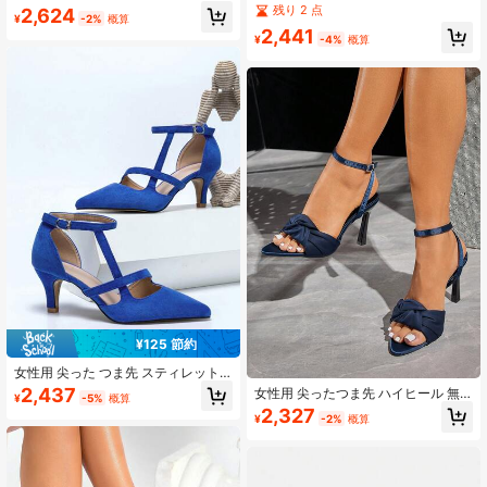
多用途 エレガント パーティー&デイ
トラップ エレガントなファッション
残り 2 点
2,624
リー ウェア ハイヒールサンダル
¥
-2%
概算
多用途 アウトドア 通勤 パーティー
2,441
フォーマル ドレスシューズ バックル
¥
-4%
概算
付き スリムヒール ハイヒール
¥125 節約
女性用 尖った つま先 スティレット
ソリッドカラー ファッション 多用途
2,437
女性用 尖ったつま先 ハイヒール 無
¥
-5%
概算
通勤 バックル ハイヒールパンプス
地 ツイストノット エレガント 多用
2,327
¥
-2%
概算
途 アウトドア 通勤 パーティー フォ
ーマル ドレス サンダル