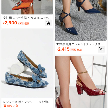
女性用 尖った先端 クリスタルバック
ル バックレス ハイヒールパンプス、
2,509
¥
-2%
概算
フレアヒール、バンケット、パーテ
ィー、デート、オールシーズン、デ
イリー着用に適しています
女性用 無地エレガントチェック柄ハ
イヒールサンダル アンクルストラッ
2,415
¥
-4%
概算
プ付き、フォーマルハイヒール 夏の
パーティーやバンケットに適してい
ます
レディース ポインテッドトゥ 快適な
リボン バレエシューズ
残り 7 点