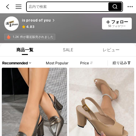
店内で検索
is proud of you
フォロー
58 フォロワー
4.83
1.2K 件が最近販売されました
商品一覧
SALE
レビュー
絞り込み
Recommended
Most Popular
Price