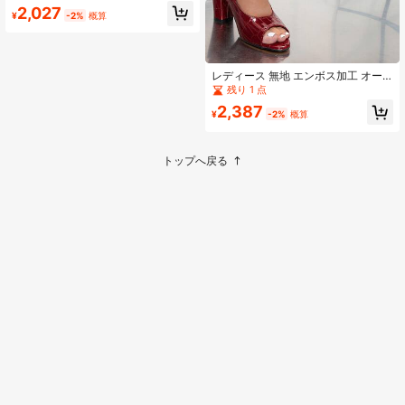
2,027
¥
-2%
概算
レディース 無地 エンボス加工 オー
プントゥ ファッショナブル エレガン
残り 1 点
ト ピープトゥ クラシック ハイヒー
2,387
ルパンプス、春夏シーズンに適して
¥
-2%
概算
います
トップへ戻る