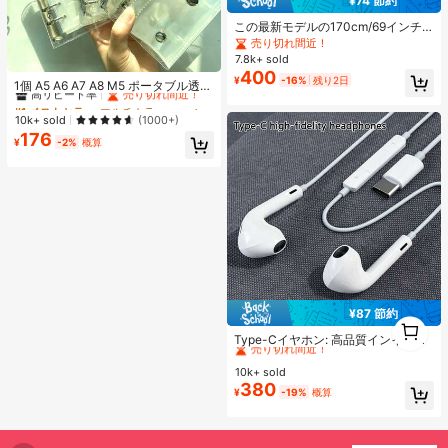
¥74 節約
この最新モデルの170cm/69インチ
のBluetoothリモコン式セルフィース
売り切れ間近！
ティック、スマホホルダー、LEDラ
7.8k+ sold
#1 ベストセラー
マルチカラー バインダー
イト付きは合金素材で作られていま
400
¥
-16%
残り2日
す。ビデオ撮影、ライフレコーディ
高リピート率
売り切れ間近！
1個 A5 A6 A7 A8 M5 ポータブル透明
ング、旅行に適しています。伸縮、
ルーズリーフバインダー、透明ステ
#1 ベストセラー
#1 ベストセラー
マルチカラー バインダー
マルチカラー バインダー
360度回転、スタビライザー、折り
ッカーブック、シールブック、ステ
高リピート率
高リピート率
売り切れ間近！
売り切れ間近！
10k+ sold
(1000+)
たたみ式の携帯用三脚式セルフィー
ッカーブック、写真収納バッグ、フ
176
#1 ベストセラー
マルチカラー バインダー
スティックです。バレンタインデー
ォトアルバム、貯金プランブック、
¥
-2%
概算
のカップル撮影に最適なツールで
高リピート率
売り切れ間近！
プランナー、ノート、オフィス文房
す。
具、学用品として使用可能
¥87 節約
1
#1 ベストセラー
に エレクトロニクス
1
売り切れ間近！
Type-Cイヤホン: 高品質インイヤー
ヘッドホン、3ボタンインラインコ
#1 ベストセラー
#1 ベストセラー
に エレクトロニクス
に エレクトロニクス
ントロール内蔵、音楽再生、通話応
10k+ sold
売り切れ間近！
売り切れ間近！
答、音量調整が簡単。17/16/15シリ
380
#1 ベストセラー
に エレクトロニクス
¥
-19%
概算
ーズ、Plus、Pro、Pro Maxモデル対
売り切れ間近！
応