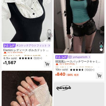
#コケッテアウトフィット
#2 ベストセラー
夜遊び 女性用ブラウス
売り切れ間近！
Elamini レディース ポルカドット パ
ッチワーク レーストリム 配色 ウエ
#2 ベストセラー
#2 ベストセラー
夜遊び 女性用ブラウス
夜遊び 女性用ブラウス
スト ショートスリーブ トップス 夏
yohuperloth
#1 ベストセラー
に 緑色 万能デイリートップス
売り切れ間近！
売り切れ間近！
6.7k+ sold
(500+)
用
売り切れ間近！
韓国風レースパッチワークキャミソ
1,567
#2 ベストセラー
夜遊び 女性用ブラウス
¥
ールタンクトップ、Y2Kエステティ
#1 ベストセラー
#1 ベストセラー
に 緑色 万能デイリートップス
に 緑色 万能デイリートップス
売り切れ間近！
ック、ストリートウェアカジュアル
売り切れ間近！
売り切れ間近！
10k+ sold
(1000+)
サマー
840
#1 ベストセラー
に 緑色 万能デイリートップス
¥
-24%
概算
売り切れ間近！