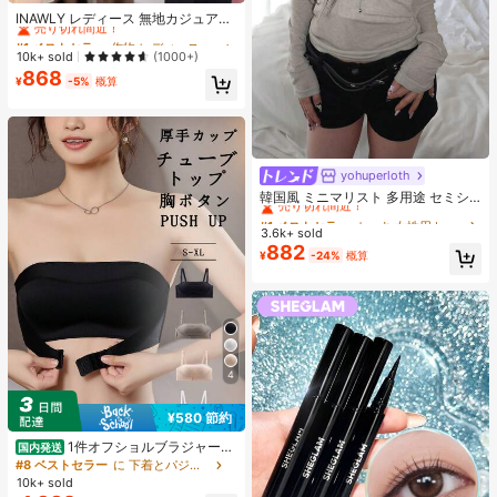
売り切れ間近！
INAWLY レディース 無地カジュアル
薄手カーディガン、春夏用
#1 ベストセラー
#1 ベストセラー
作物 レディース軽量カーディガン
作物 レディース軽量カーディガン
売り切れ間近！
売り切れ間近！
10k+ sold
(1000+)
868
#1 ベストセラー
作物 レディース軽量カーディガン
¥
-5%
概算
売り切れ間近！
yohuperloth
#1 ベストセラー
カーキ 女性用トップス、ブラウス、Tシャツ
売り切れ間近！
韓国風 ミニマリスト 多用途 セミシ
アー Vネック 長袖Tシャツ カジュア
#1 ベストセラー
#1 ベストセラー
カーキ 女性用トップス、ブラウス、Tシャツ
カーキ 女性用トップス、ブラウス、Tシャツ
ル
3.6k+ sold
売り切れ間近！
売り切れ間近！
882
#1 ベストセラー
カーキ 女性用トップス、ブラウス、Tシャツ
¥
-24%
概算
売り切れ間近！
4
¥580 節約
1件オフショルブラジャー、
国内発送
小胸用アップチューブトップ、 オフ
#8 ベストセラー
に 下着とパジャマ
ショルインナー 、脇高 谷間メイク下
10k+ sold
着、A/Bカップノンワイヤーぶらジ