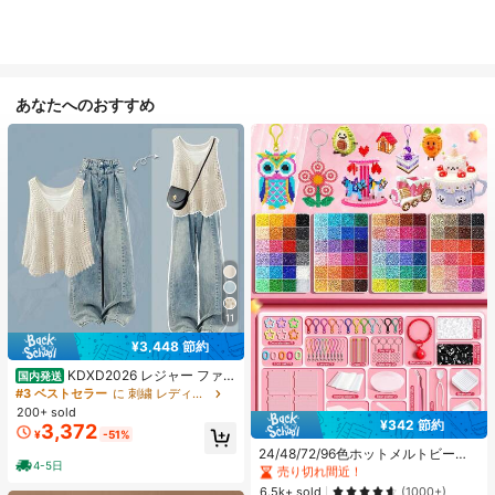
あなたへのおすすめ
11
¥3,448 節約
KDXD2026 レジャー ファッ
国内発送
ション ロングサイズ 夏服 女性 ワイ
#3 ベストセラー
に 刺繍 レディースコーデ
ルドスタイル ボア付きトップス ワイ
200+ sold
#1 ベストセラー
に ジュエリー製作セット
ルドスタイル ロングスカート 3点セ
¥342 節約
3,372
売り切れ間近！
¥
-51%
ット UVカット 軽量 通気性 袖付き
#1 ベストセラー
#1 ベストセラー
に ジュエリー製作セット
に ジュエリー製作セット
ヒップカバー効果 通気性抜群 サイズ
24/48/72/96色ホットメルトビーズ
4-5日
豊富
クリエイティブクラフトセット、ス
売り切れ間近！
売り切れ間近！
クエアペグボード、多層収納ボック
#1 ベストセラー
に ジュエリー製作セット
6.5k+ sold
(1000+)