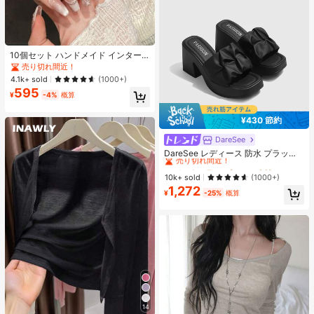
10個セット ハンドメイド インター
ネットセレブリティ優しいラインス
売り切れ間近！
トーンラティスフレンチフォークフ
4.1k+ sold
(1000+)
ァックスパールピンクキャットアイ
595
ボウ偽ネイル プレスオンネイル ネイ
¥
-4%
概算
ルサプライ ハンドメイドプレスオン
ネイル
¥430 節約
DareSee
#1 ベストセラー
プレーン 女性用ヒールサンダル
売り切れ間近！
DareSee レディース 防水 プラット
フォーム 厚底サンダル オープントゥ
#1 ベストセラー
#1 ベストセラー
プレーン 女性用ヒールサンダル
プレーン 女性用ヒールサンダル
スリッポンシューズ 夏新作 チャンキ
売り切れ間近！
売り切れ間近！
10k+ sold
(1000+)
ーハイヒール Y2Kスタイル 通学向け
1,272
#1 ベストセラー
プレーン 女性用ヒールサンダル
¥
-25%
概算
売り切れ間近！
14
#1 ベストセラー
作物 レディース軽量カーディガン