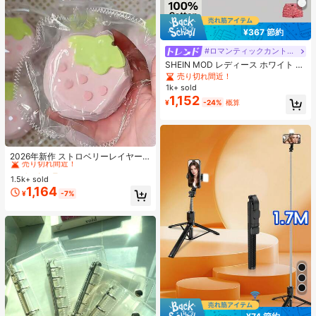
¥367 節約
#ロマンティックカントリー
SHEIN MOD レディース ホワイト 夏
用 かわいい エレガント ティーパー
売り切れ間近！
ティー レース パフスリーブ シング
1k+ sold
ルブレスト ブラウス、ヴィンテージ
1,152
¥
-24%
概算
コートスタイル クロップトップ、ピ
ーターパンカラー Y2K
#1 ベストセラー
に シリコーン ティーンエイジャー向けのノベルティ＆ギャグおもちゃ
売り切れ間近！
2026年新作 ストロベリーレイヤー
ケーキ シリコンスクイーズトイ 1
#1 ベストセラー
#1 ベストセラー
に シリコーン ティーンエイジャー向けのノベルティ＆ギャグおもちゃ
に シリコーン ティーンエイジャー向けのノベルティ＆ギャグおもちゃ
個、厚手&ソフト、学生、誕生日、
1.5k+ sold
売り切れ間近！
売り切れ間近！
サプライズ、ホリデー、カップル、
1,164
#1 ベストセラー
に シリコーン ティーンエイジャー向けのノベルティ＆ギャグおもちゃ
¥
-7%
クリスマス、ゲーマー、ストレス解
売り切れ間近！
消に最適なギフト