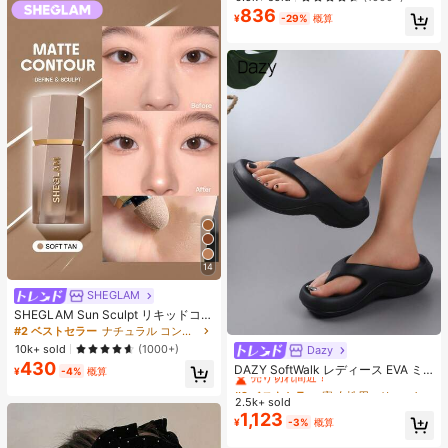
ス、アイロンペーパー、カラフルな
836
売り切れ間近！
キーチェーン、装飾アクセサリー、
¥
-29%
概算
ハンギングロープ付き、DIY愛好家
がDIYパズル、バレンタインデーギ
フト、誕生日ギフトを手作りできま
す。
14
SHEGLAM
SHEGLAM Sun Sculpt リキッドコン
ター-Soft Tan ノーズシャドウ シェ
#2 ベストセラー
ナチュラル コントゥア＆ブロンザー
ーディング 女性と女の子のためのブ
10k+ sold
(1000+)
Dazy
#2 ベストセラー
寮 女性用スリッパ
ランドビューティーコスメメイクア
430
売り切れ間近！
DAZY SoftWalk レディース EVA ミ
ップ
¥
-4%
概算
ッドヒールプラットフォームビーチ
#2 ベストセラー
#2 ベストセラー
寮 女性用スリッパ
寮 女性用スリッパ
サンダル - 超軽量、通気性、快適、
2.5k+ sold
売り切れ間近！
売り切れ間近！
滑り止め、柔らかいソール、ミニマ
1,123
#2 ベストセラー
寮 女性用スリッパ
¥
-3%
概算
ルデザイン、ビーチ、休暇、家庭で
売り切れ間近！
の自由時間、デイリー着用に適し、