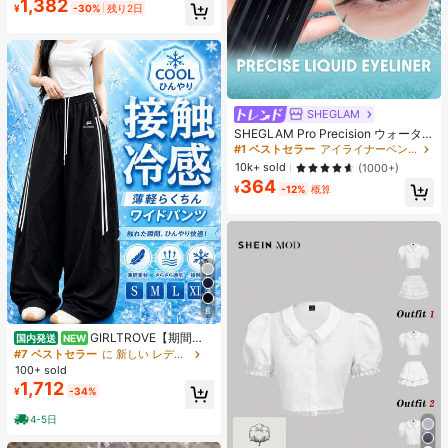
1,382
¥
-30%
残り2日
ャー
SHEGLAM
SHEGLAM Pro Precision ウォータ
ープルーフリキッドアイライナー-Bl
#1 ベストセラー
アイライナーペンシル アイライナー
ack 女性と女の子のためのブランド
10k+ sold
(1000+)
ビューティーコスメメイクアップ
364
¥
-12%
概算
8
GIRLTROVE【期間限
国内発送
NEW
定＆国内即発送】2026春・夏・秋新
#7 ベストセラー
に 新しい レディースパンツ
作刺繍入りの軽量でふんわりとした
100+ sold
ワイドパンツ、女性向けハイウエス
1,712
¥
-34%
ト。夏のビーチバケーションにぴっ
たり
4-5日