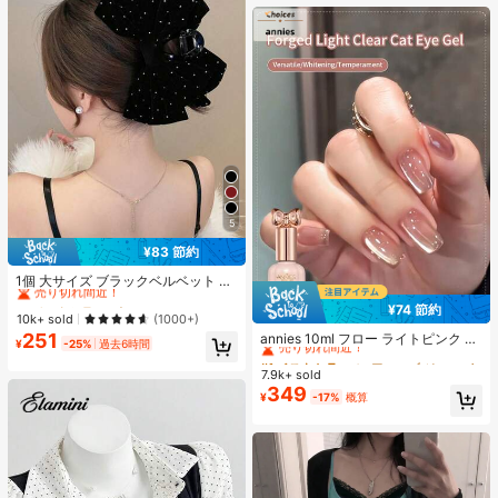
オールシーズン、スリップオン、無
地、プリントなし
5
¥83 節約
#1 ベストセラー
ポリエステル 髪の爪
売り切れ間近！
1個 大サイズ ブラックベルベット リ
ボン ヘアクリップ クリスタルライン
#1 ベストセラー
#1 ベストセラー
ポリエステル 髪の爪
ポリエステル 髪の爪
¥74 節約
ストーン装飾付き、エレガントな二
#1 ベストセラー
に アニーズ ジェルネイルポリッシュ
売り切れ間近！
売り切れ間近！
10k+ sold
(1000+)
重レイヤー フロック加工リボン レデ
売り切れ間近！
251
annies 10ml フロー ライトピンク キ
#1 ベストセラー
ポリエステル 髪の爪
ィース用
¥
-25%
過去6時間
ャットアイ ジェルネイルポリッシュ
#1 ベストセラー
#1 ベストセラー
に アニーズ ジェルネイルポリッシュ
に アニーズ ジェルネイルポリッシュ
売り切れ間近！
ウルトラシャイン UVジェル ミラー
7.9k+ sold
売り切れ間近！
売り切れ間近！
グラス キャットマグネットジェル ワ
349
#1 ベストセラー
に アニーズ ジェルネイルポリッシュ
¥
-17%
概算
ニス ネイルサプライ
売り切れ間近！