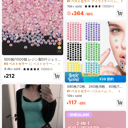
ープルーフリキッドアイライナー-Bl
#1 ベストセラー
アイライナーペンシル アイライナー
ーなし、ベトナムでSIMロック
ack 女性と女の子のためのブランド
10k+ sold
(1000+)
ビューティーコスメメイクアップ
364
¥
-50%
30
#3 ベストセラー
に ベストセラーの裁縫用品 アパレル縫製・生地
売り切れ間近！
500個/1000個 レジン製DIYジェリ
ーフラットバックラインストーン、
#3 ベストセラー
#3 ベストセラー
に ベストセラーの裁縫用品 アパレル縫製・生地
に ベストセラーの裁縫用品 アパレル縫製・生地
ミニラウンドラインストーン、スマ
売り切れ間近！
売り切れ間近！
9.4k+ sold
(1000+)
ホケース、カップ、靴、ブーツ、衣
#3 ベストセラー
に ベストセラーの裁縫用品 アパレル縫製・生地
212
類装飾、ハンドメイドDIYアイドル
¥
売り切れ間近！
¥39 節約
ファン、ネームタグ用
480枚/12枚、240枚/6枚、40枚/1
枚、フェイススターシール、ハロウ
#1 ベストセラー
バスルーム ツールアクセサリ
ィン装飾シール、クリスマス装飾シ
10k+ sold
ール、ペンタグラムシール、カラフ
117
ルな装飾シール、パーティー・ホリ
¥
-25%
デー写真装飾用、フェイス装飾シー
ル、パーティー装飾シール、ルーム
デコレーション、バニティ、寝室、
旅行、旅行必需品、装飾アクセサリ
ー、経済的で実用的、ストッキング
スタッファー、メイクアップツー