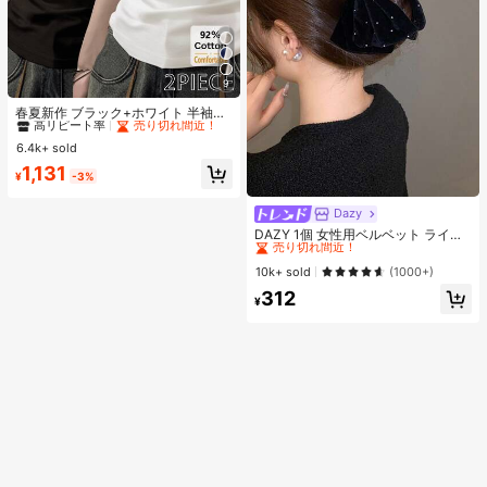
9
#2 ベストセラー
に 長持ちする 女性用トップス、ブラウス、Tシャツ
高リピート率
売り切れ間近！
春夏新作 ブラック+ホワイト 半袖T
シャツ 2枚セット、レディース 無地
#2 ベストセラー
#2 ベストセラー
に 長持ちする 女性用トップス、ブラウス、Tシャツ
に 長持ちする 女性用トップス、ブラウス、Tシャツ
スリムフィット カジュアルアンダー
6.4k+ sold
高リピート率
高リピート率
売り切れ間近！
売り切れ間近！
シャツ
#2 ベストセラー
に 長持ちする 女性用トップス、ブラウス、Tシャツ
1,131
¥
-3%
高リピート率
売り切れ間近！
Dazy
#2 ベストセラー
ジオメトリック 女性のヘアアクセサリー
売り切れ間近！
DAZY 1個 女性用ベルベット ライン
ストーン 大きなダブルリボン ヘアク
#2 ベストセラー
#2 ベストセラー
ジオメトリック 女性のヘアアクセサリー
ジオメトリック 女性のヘアアクセサリー
ロウクリップ、エレガントでかわい
売り切れ間近！
売り切れ間近！
10k+ sold
(1000+)
いファッション、学校、パーティ
#2 ベストセラー
ジオメトリック 女性のヘアアクセサリー
312
ー、バレエ、デイリーウェアに最適
¥
売り切れ間近！
なヘアアクセサリー、エレガントな
ヘアクリップ、秋冬のバケーション
アウトフィットに最適