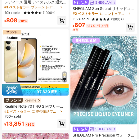
レディース 夏用 アイスシルク 通気
SHEGLAM
性 ランニングパンツ、速乾 軽量 ス
#1 ベストセラー
プレーン レディースパンツ
SHEGLAM Sun Sculpt リキッドコン
ポーツパンツ ジッパーポケット & ウ
10k+ sold
ター-Soft Tan ノーズシャドウ シェ
(1000+)
#2 ベストセラー
に コントゥア＆ブロンザー
エストバンド付き フィットネス & ジ
ーディング 女性と女の子のためのブ
10k+ sold
808
(1000+)
ョギング用 ブラック、アスレジャー
¥
-10%
ランドビューティーコスメメイクア
607
ップ
¥
-37%
残り2日
概算
¥7,820 節約
Realme
Realme Note 70T 4G SIMフリー携
帯電話 4GB+64GB/4GB+128GB/4G
#2 ベストセラー
に 携帯電話ブランド 携帯電話
B+256GB グローバル版 4G LTE、A
700+ sold
ndroid 15 スマートフォン、50MP AI
13,851
カメラ、90Hz ディスプレイ モバイ
¥
-36%
ルフォン プラスライト、6000mAh
SHEGLAM
大容量バッテリー、15W 急速充電、
SHEGLAM Pro Precision ウォータ
オクタコアチップセット、アダプタ