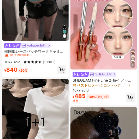
ル、手頃な商品、ギフト、ノベルテ
ィ、女性向けギフト、クリスマスギ
フト、エステティック
yohuperloth
#1 ベストセラー
に 緑色 万能デイリートップス
売り切れ間近！
韓国風レースパッチワークキャミソ
ールタンクトップ、Y2Kエステティ
#1 ベストセラー
#1 ベストセラー
に 緑色 万能デイリートップス
に 緑色 万能デイリートップス
ック、ストリートウェアカジュアル
売り切れ間近！
売り切れ間近！
10k+ sold
(1000+)
サマー
5
#1 ベストセラー
に 緑色 万能デイリートップス
840
¥
-20%
売り切れ間近！
SHEGLAM
SHEGLAM Fine Line 2-In-1 ノーズ
コンター&ハイライトペン-Buff ノー
#1 ベストセラー
に コントゥア＆ブロンザー
ズシャドウ シェーディング 女性と女
10k+ sold
の子のためのブランドビューティー
485
¥
-39%
残り2日
コスメメイクアップ
概算