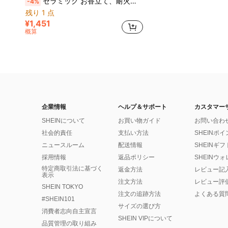
セラミック お香立て、耐火性、パロサント、セージ、シダーの香り、ミニ暖炉、ペルー産木製バーナー
-4%
残り 1 点
¥1,451
概算
企業情報
ヘルプ＆サポート
カスタマー
SHEINについて
お買い物ガイド
お問い合わ
社会的責任
支払い方法
SHEINポ
ニュースルーム
配送情報
SHEINギ
採用情報
返品ポリシー
SHEINウ
特定商取引法に基づく
返金方法
レビュー記
表示
注文方法
レビュー評
SHEIN TOKYO
注文の追跡方法
よくある質
#SHEIN101
サイズの選び方
消費者志向自主宣言
SHEIN VIPについて
品質管理の取り組み