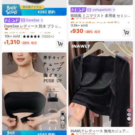
yohuperloth
#1 ベストセラー
カーキ 女性用トップス、ブラウス、Tシャツ
¥392 節約
売り切れ間近！
韓国風 ミニマリスト 多用途 セミシ
アー Vネック 長袖Tシャツ カジュア
DareSee
#1 ベストセラー
プレーン 女性用ヒールサンダル
#1 ベストセラー
#1 ベストセラー
カーキ 女性用トップス、ブラウス、Tシャツ
カーキ 女性用トップス、ブラウス、Tシャツ
ル
3.6k+ sold
売り切れ間近！
売り切れ間近！
売り切れ間近！
DareSee レディース 防水 プラット
930
フォーム 厚底サンダル オープントゥ
#1 ベストセラー
#1 ベストセラー
プレーン 女性用ヒールサンダル
プレーン 女性用ヒールサンダル
#1 ベストセラー
カーキ 女性用トップス、ブラウス、Tシャツ
¥
-20%
概算
スリッポンシューズ 夏新作 チャンキ
売り切れ間近！
売り切れ間近！
10k+ sold
(1000+)
売り切れ間近！
ーハイヒール Y2Kスタイル 通学向け
1,310
#1 ベストセラー
プレーン 女性用ヒールサンダル
¥
-23%
概算
売り切れ間近！
14
#1 ベストセラー
作物 レディース軽量カーディガン
4
売り切れ間近！
INAWLY レディース 無地カジュアル
¥580 節約