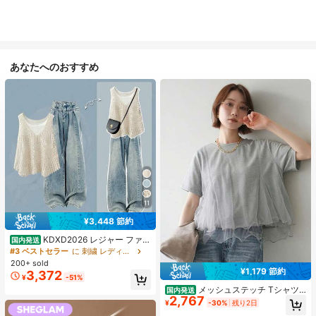
あなたへのおすすめ
11
¥3,448 節約
KDXD2026 レジャー ファッ
国内発送
ション ロングサイズ 夏服 女性 ワイ
#3 ベストセラー
に 刺繍 レディースコーデ
ルドスタイル ボア付きトップス ワイ
200+ sold
ルドスタイル ロングスカート 3点セ
¥1,179 節約
3,372
¥
-51%
ット UVカット 軽量 通気性 袖付き
ヒップカバー効果 通気性抜群 サイズ
メッシュステッチ Tシャツ
国内発送
2,767
豊富
レディース ラウンドネック 立体デザ
¥
-30%
残り2日
イン 通勤 万能 重ね着トップス