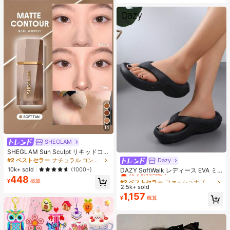
14
SHEGLAM
SHEGLAM Sun Sculpt リキッドコン
ター-Soft Tan ノーズシャドウ シェ
#2 ベストセラー
ナチュラル コントゥア＆ブロンザー
Dazy
#2 ベストセラー
ファッショナブル 女性用フリップフロップ
ーディング 女性と女の子のためのブ
10k+ sold
売り切れ間近！
(1000+)
DAZY SoftWalk レディース EVA ミ
ランドビューティーコスメメイクア
ッドヒールプラットフォームビーチ
448
#2 ベストセラー
#2 ベストセラー
ファッショナブル 女性用フリップフロップ
ファッショナブル 女性用フリップフロップ
ップ
¥
概算
サンダル - 超軽量、通気性、快適、
2.5k+ sold
売り切れ間近！
売り切れ間近！
滑り止め、柔らかいソール、ミニマ
1,157
#2 ベストセラー
ファッショナブル 女性用フリップフロップ
¥
概算
ルデザイン、ビーチ、休暇、家庭で
売り切れ間近！
の自由時間、デイリー着用に適し、
オールシーズン、スリップオン、無
地、プリントなし