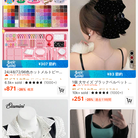
¥307 節約
#1 ベストセラー
に ジュエリー製作セット
5
売り切れ間近！
24/48/72/96色ホットメルトビーズ
¥83 節約
クリエイティブクラフトセット、ス
#1 ベストセラー
ポリエステル 髪の爪
#1 ベストセラー
#1 ベストセラー
に ジュエリー製作セット
に ジュエリー製作セット
クエアペグボード、多層収納ボック
売り切れ間近！
1個 大サイズ ブラックベルベット リ
売り切れ間近！
売り切れ間近！
6.5k+ sold
(1000+)
ス、アイロンペーパー、カラフルな
ボン ヘアクリップ クリスタルライン
#1 ベストセラー
#1 ベストセラー
ポリエステル 髪の爪
ポリエステル 髪の爪
871
#1 ベストセラー
に ジュエリー製作セット
キーチェーン、装飾アクセサリー、
¥
-26%
概算
ストーン装飾付き、エレガントな二
売り切れ間近！
売り切れ間近！
10k+ sold
(1000+)
売り切れ間近！
ハンギングロープ付き、DIY愛好家
重レイヤー フロック加工リボン レデ
251
がDIYパズル、バレンタインデーギ
#1 ベストセラー
ポリエステル 髪の爪
ィース用
¥
-25%
過去11時間
フト、誕生日ギフトを手作りできま
売り切れ間近！
す。