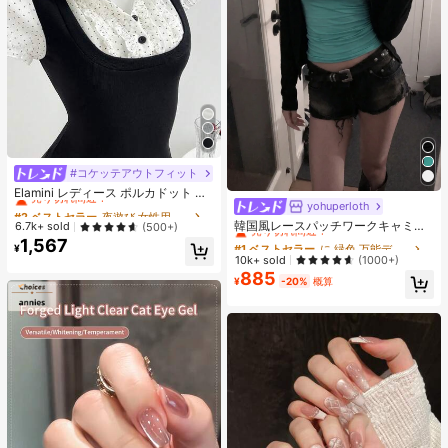
#コケッテアウトフィット
#2 ベストセラー
夜遊び 女性用ブラウス
売り切れ間近！
Elamini レディース ポルカドット パ
ッチワーク レーストリム 配色 ウエ
yohuperloth
#1 ベストセラー
に 緑色 万能デイリートップス
#2 ベストセラー
#2 ベストセラー
夜遊び 女性用ブラウス
夜遊び 女性用ブラウス
スト ショートスリーブ トップス 夏
売り切れ間近！
韓国風レースパッチワークキャミソ
売り切れ間近！
売り切れ間近！
6.7k+ sold
(500+)
用
ールタンクトップ、Y2Kエステティ
#1 ベストセラー
#1 ベストセラー
に 緑色 万能デイリートップス
に 緑色 万能デイリートップス
1,567
#2 ベストセラー
夜遊び 女性用ブラウス
¥
ック、ストリートウェアカジュアル
売り切れ間近！
売り切れ間近！
10k+ sold
(1000+)
売り切れ間近！
サマー
885
#1 ベストセラー
に 緑色 万能デイリートップス
¥
-20%
概算
売り切れ間近！