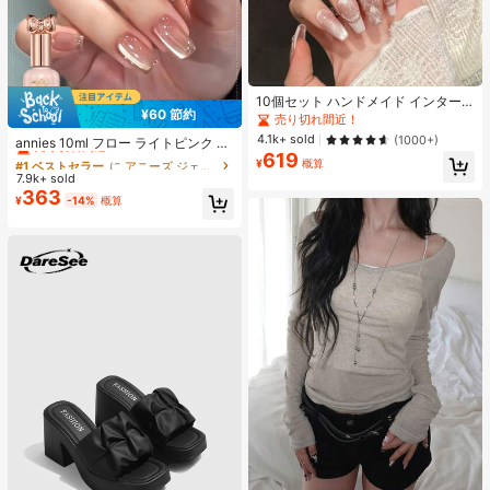
10個セット ハンドメイド インター
¥60 節約
ネットセレブリティ優しいラインス
売り切れ間近！
#1 ベストセラー
に アニーズ ジェルネイルポリッシュ
トーンラティスフレンチフォークフ
4.1k+ sold
(1000+)
売り切れ間近！
annies 10ml フロー ライトピンク キ
ァックスパールピンクキャットアイ
619
ャットアイ ジェルネイルポリッシュ
#1 ベストセラー
#1 ベストセラー
に アニーズ ジェルネイルポリッシュ
に アニーズ ジェルネイルポリッシュ
ボウ偽ネイル プレスオンネイル ネイ
¥
概算
ウルトラシャイン UVジェル ミラー
ルサプライ ハンドメイドプレスオン
7.9k+ sold
売り切れ間近！
売り切れ間近！
グラス キャットマグネットジェル ワ
ネイル
363
#1 ベストセラー
に アニーズ ジェルネイルポリッシュ
¥
-14%
概算
ニス ネイルサプライ
売り切れ間近！