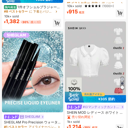
薄手カーディガン、春夏用
#1 ベストセラー
#1 ベストセラー
作物 レディース軽量カーディガン
作物 レディース軽量カーディガン
売り切れ間近！
売り切れ間近！
10k+ sold
(1000+)
1件オフショルブラジャー、
国内発送
915
小胸用アップチューブトップ、 オフ
#1 ベストセラー
作物 レディース軽量カーディガン
#8 ベストセラー
に 下着とパジャマ
¥
概算
ショルインナー 、脇高 谷間メイク下
売り切れ間近！
10k+ sold
着、A/Bカップノンワイヤーぶらジ
1,382
¥
-30%
残り2日
ャー
¥305 節約
#ロマンティックカントリー
SHEIN MOD レディース ホワイト 夏
用 かわいい エレガント ティーパー
SHEGLAM
売り切れ間近！
ティー レース パフスリーブ シング
1k+ sold
SHEGLAM Pro Precision ウォータ
ルブレスト ブラウス、ヴィンテージ
1,214
ープルーフリキッドアイライナー-Bl
#1 ベストセラー
アイライナーペンシル アイライナー
¥
-20%
概算