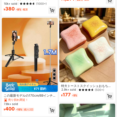
コートスタイル クロップトップ、ピ
ack 女性と女の子のためのブランド
10k+ sold
(1000+)
ーターパンカラー Y2K
ビューティーコスメメイクアップ
380
¥
-8%
概算
特大トーストスクイッシュおもち
¥71 節約
ゃ、超ソフトバタートーストストレ
2.9k+ sold
(500+)
ス解消スクイーズおもちゃ、ピン
177
この最新モデルの170cm/69インチ
¥
-5%
ク、イエロー、ホワイト、グリーン
のBluetoothリモコン式セルフィース
売り切れ間近！
の4色展開、ストレス解消スクイッ
ティック、スマホホルダー、LEDラ
シュおもちゃ -- 誕生日やホリデーギ
7.8k+ sold
イト付きは合金素材で作られていま
フト、日常のサプライズ小ギフトに
400
¥
-15%
残り2日
す。ビデオ撮影、ライフレコーディ
最適、かわいい、気分を高める
ング、旅行に適しています。伸縮、