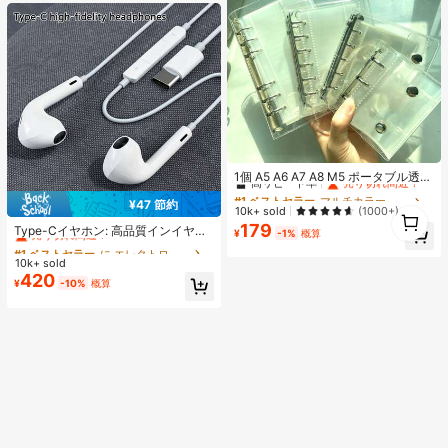
360度回転、スタビライザー、折り
たたみ式の携帯用三脚式セルフィー
スティックです。バレンタインデー
のカップル撮影に最適なツールで
す。
#1 ベストセラー
マルチカラー バインダー
高リピート率
売り切れ間近！
1個 A5 A6 A7 A8 M5 ポータブル透明
ルーズリーフバインダー、透明ステ
#1 ベストセラー
#1 ベストセラー
マルチカラー バインダー
マルチカラー バインダー
¥47 節約
ッカーブック、シールブック、ステ
高リピート率
高リピート率
売り切れ間近！
売り切れ間近！
10k+ sold
1
#1 ベストセラー
に エレクトロニクス
(1000+)
ッカーブック、写真収納バッグ、フ
179
1
#1 ベストセラー
マルチカラー バインダー
売り切れ間近！
Type-Cイヤホン: 高品質インイヤー
ォトアルバム、貯金プランブック、
¥
-1%
概算
ヘッドホン、3ボタンインラインコ
高リピート率
売り切れ間近！
プランナー、ノート、オフィス文房
#1 ベストセラー
#1 ベストセラー
に エレクトロニクス
に エレクトロニクス
ントロール内蔵、音楽再生、通話応
具、学用品として使用可能
10k+ sold
売り切れ間近！
売り切れ間近！
答、音量調整が簡単。17/16/15シリ
420
#1 ベストセラー
に エレクトロニクス
¥
-10%
概算
ーズ、Plus、Pro、Pro Maxモデル対
売り切れ間近！
応