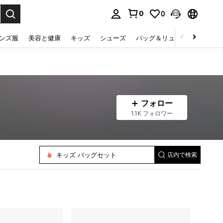
0
0
select.
ンズ服
美容と健康
キッズ
シューズ
バッグ＆リュック
下着＆
フォロー
1.1K フォロワー
子供用ペン＆マーカーケース
子供用スポーツアウトドアバッグ
キッズ リュックサック
キッズ バッグセット
店内で検索
キッズ 旅行バッグ