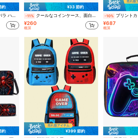
 節約
¥33 節約
ピクニック、様々な用途に適しています
クールなコインケース、面白いスタイル、カラフルで祝祭的なカピバラ柄のダブルフェイスウォレット、ポリエステル素材 (5.5インチ x 4.1インチ)
プリントカピバラ ピンク ペンケース 2層フラッ
-11%
-10%
¥260
¥687
概算
概算
 節約
¥399 節約