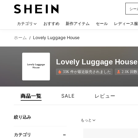
シー
Use up
カテゴリ
おすすめ
新作アイテム
セール
レディース服
ホーム
Lovely Luggage House
/
Lovely Luggage House
33K 件が最近販売されました
2.1K 
商品一覧
SALE
レビュー
絞り込み
もっと
カテゴリ