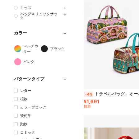
キッズ
バッグ＆リュックサッ
ク
カラー
マルチカ
ブラック
ラー
ピンク
パターンタイプ
レター
トラベルバッグ、オーバーナイトバッグ、ウィークエンドバッグ、パジャマパーティーバッグ、ジムバッグ、ダンスバッグ、ギフト。2
-4%
植物
¥1,691
概算
カラーブロック
幾何学
動物
コミック