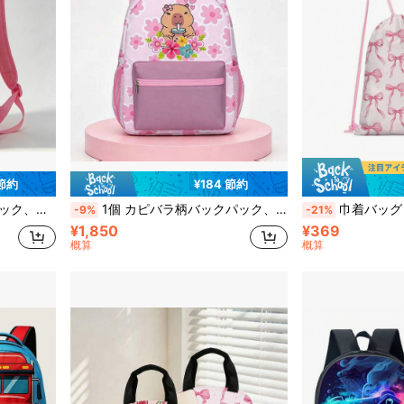
 節約
¥184 節約
ト、お出かけ、旅行、学校、新学期シーズンに最適
1個 カピバラ柄バックパック、カレッジスタイル カラーブロックデザイン、ジッパー開閉、軽量学生バッグ、女の子/学生/卒業生向け、カジュアルな日常使用、日常、旅行、学校、新学期シーズンに適しています
巾着バッグ - かわいいデザイン リボン柄プリント バックパ
-9%
-21%
¥1,850
¥369
概算
概算