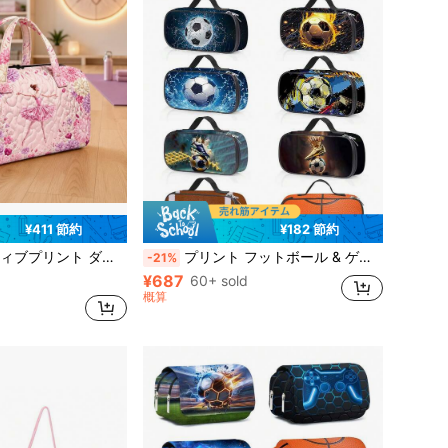
¥411 節約
¥182 節約
グ、ダンスフィットネスパーティーバッグギフトスタイルに適しています。2Dフラットプリントと刺繍、非刺繍工芸。
プリント フットボール & ゲーム ペンケース 仕切り付き、鉛筆、鍵、携帯電話、コイン、小物収納、学校、新学期用マルチユース
-21%
¥687
60+ sold
概算