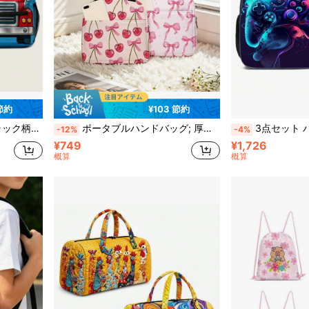
 節約
¥103 節約
旅行にも最適、新学期の最高のギフト
ポータブルハンドバッグ; 厚手フルーツバッグ; ピンクの非対称リボンハートプリント、女の子の外出に必須、学校、オフィス、アウトドアピクニックなど様々なシーンに適しています
3点セット バックパック、3色ゲームプリント、
-12%
-4%
¥749
¥1,726
概算
概算