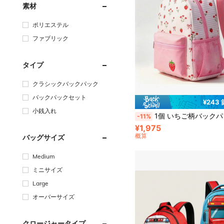
素材
ポリエステル
ファブリック
タイプ
クラシックバックパック
バックパックセット
¥243
小銭入れ
1個 いちご柄バックパック、カレッジスタイル カラーブロックデザイン、ジッパー開閉、軽量学生バッグ、女の子/学生/卒業生向けカジュアル日常使い、日常ギフ
-11%
¥1,975
概算
バッグサイズ
Medium
ミニサイズ
Large
オーバーサイズ
クロージャータイプ