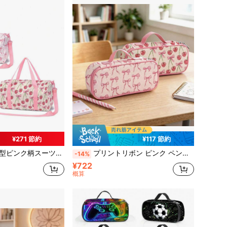
¥271 節約
¥117 節約
、ウィークエンドバッグ、女の子のスリーポーバーパーティーバッグ、アウトドアスポーツバッグ、ダンスバッグ、ギフト
プリントリボン ピンク ペンケース 仕切り付き、鉛筆、鍵、携帯電話、コイン、小物などが収納可能、学校、家庭、新学期に適しています
-14%
¥722
概算