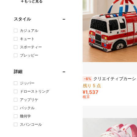
もっと見る
スタイル
カジュアル
キュート
スポーティー
プレッピー
詳細
クリエイティブカーシリーズプリント トラベルバッグ オーバーナイトバッグ、旅行、フィットネス、オーバーナイトバッグ、ギフトスタイルに適しています。2
-6%
ジッパー
残り 5 点
ドローストリング
¥1,537
概算
アップリケ
バックル
幾何学
スパンコール