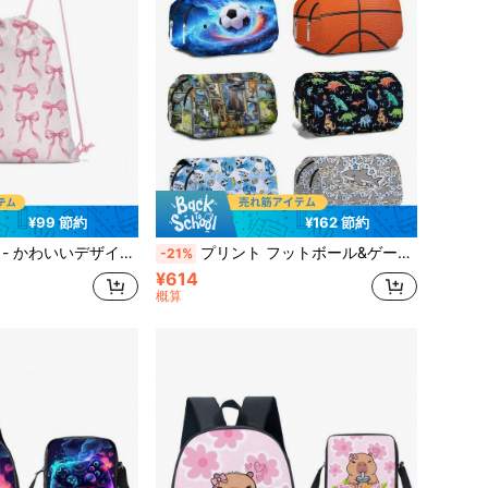
¥99 節約
¥162 節約
ック - 学校、スポーツ、旅行、おもちゃ収納に最適 スポーツ ジム 水泳 旅行用バックパック
プリント フットボール&ゲーミング ペンケース、ダブルレイヤー フリップトップ ペンケース 文房具ボックス、鉛筆、鍵、携帯電話、コインを収納可能、新学期
-21%
¥614
概算