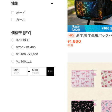
性別
ボーイ
ガール
¥166
価格帯 (JPY)
新学期 学生用バックパック - ティーンエイジャー 中学生向け ゲーム柄バックパック - 16インチ カジュアル ビデオゲー
-9%
¥700以下
¥1,660
概算
¥700 - ¥1,400
¥1,400 - ¥1,800
¥1,800以上
Min:
Max:
OK