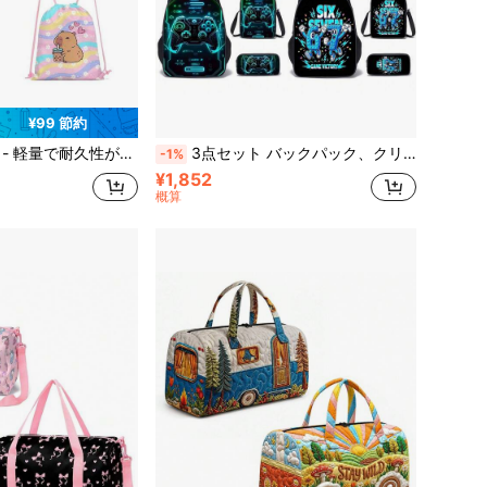
¥99 節約
デザイン、カピバラ柄 - 学校、スポーツ、旅行、おもちゃの収納に最適
3点セット バックパック、クリエイティブな6&7の数字/ゲームパターン、ユニセックス、ショルダーバッグ、ペンケース、バックパックが含まれます
-1%
¥1,852
概算