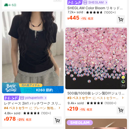
ヒップカバー効果 通気性抜群 サイズ
SHEGLAM
4-5日
豊富
SHEGLAM Color Bloom リキッドチ
ークマット仕上げ-Love Cake チー
7.2k+ sold
(1000+)
ク 女性と女の子のためのブランドビ
445
¥
-1%
概算
ューティーコスメメイクアップ
30
#3 ベストセラー
に ベストセラーの裁縫用品 アパレル縫製・生地
¥260 節約
売り切れ間近！
500個/1000個 レジン製DIYジェリ
ーフラットバックラインストーン、
yohuperloth
#4 ベストセラー
に プレーン 無地のカジュアルTシャツ
#3 ベストセラー
#3 ベストセラー
に ベストセラーの裁縫用品 アパレル縫製・生地
に ベストセラーの裁縫用品 アパレル縫製・生地
ミニラウンドラインストーン、スマ
売り切れ間近！
売り切れ間近！
売り切れ間近！
9.4k+ sold
(1000+)
レディース 2in1 パッチワーク スリ
ホケース、カップ、靴、ブーツ、衣
ムフィット 多用途 カジュアル 半袖T
219
#4 ベストセラー
#4 ベストセラー
に プレーン 無地のカジュアルTシャツ
に プレーン 無地のカジュアルTシャツ
#3 ベストセラー
に ベストセラーの裁縫用品 アパレル縫製・生地
類装飾、ハンドメイドDIYアイドル
¥
-1%
概算
シャツ ブラック 夏用
売り切れ間近！
売り切れ間近！
売り切れ間近！
4.8k+ sold
ファン、ネームタグ用
(100+)
978
#4 ベストセラー
に プレーン 無地のカジュアルTシャツ
¥
-21%
概算
売り切れ間近！