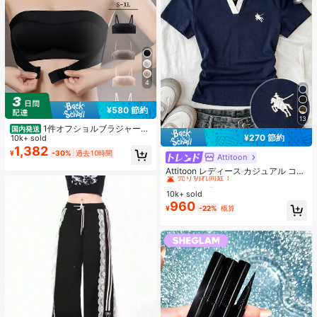
4
¥580 節約
13
1件オフショルブラジャー、
国内発送
¥270 節約
小胸用アップチューブトップ、 オフ
10k+ sold
ショルインナー 、脇高 谷間メイク下
1,382
¥
-30%
過去10時間
Attitoon
#1 ベストセラー
に マルチカラー 女性用Tシャツ
着、A/Bカップノンワイヤーぶらジ
ャー
売り切れ間近！
Attitoon レディース カジュアル コン
トラストカラー ポロカラー 半袖Tシ
#1 ベストセラー
#1 ベストセラー
に マルチカラー 女性用Tシャツ
に マルチカラー 女性用Tシャツ
ャツ、デイリーウェア
10k+ sold
売り切れ間近！
売り切れ間近！
960
#1 ベストセラー
に マルチカラー 女性用Tシャツ
¥
-22%
概算
売り切れ間近！