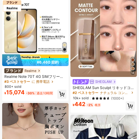
¥6,460 節約
Realme
14
Realme Note 70T 4G SIMフリー携
帯電話 4GB+64GB/4GB+128GB/4G
SHEGLAM
#3 ベストセラー
に 携帯電話
B+256GB グローバル版 4G LTE、A
800+ sold
SHEGLAM Sun Sculpt リキッドコン
ndroid 15 スマートフォン、50MP AI
15,074
ター-Soft Tan ノーズシャドウ シェ
#2 ベストセラー
ナチュラル コントゥア＆ブロンザー
¥
-30%
過去10時間
カメラ、90Hz ディスプレイ モバイ
ーディング 女性と女の子のためのブ
10k+ sold
ルフォン プラスライト、6000mAh
(1000+)
ランドビューティーコスメメイクア
大容量バッテリー、15W 急速充電、
442
ップ
¥
-2%
概算
オクタコアチップセット、アダプタ
ーなし、ベトナムでSIMロック