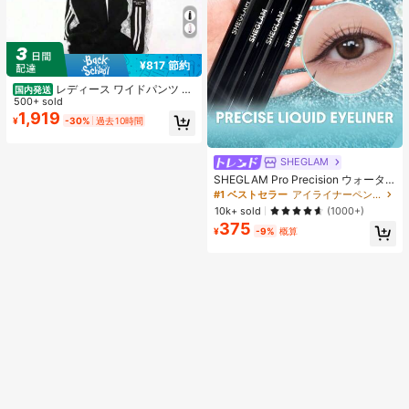
¥817 節約
レディース ワイドパンツ 夏
国内発送
アメリカンレトロ レース デザインパ
500+ sold
ンツ ストレート ルーズ フィット ハ
1,919
¥
-30%
過去10時間
イウエスト 華やか 高見え お出かけ
デイリー 普段使い ファッショナブル
SHEGLAM
SHEGLAM Pro Precision ウォータ
ープルーフリキッドアイライナー-Bl
#1 ベストセラー
アイライナーペンシル アイライナー
ack 女性と女の子のためのブランド
10k+ sold
(1000+)
ビューティーコスメメイクアップ
375
¥
-9%
概算