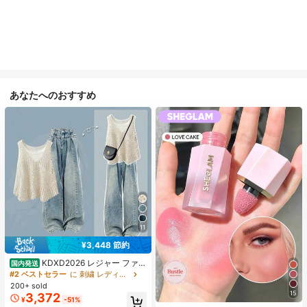
あなたへのおすすめ
11
¥3,448 節約
KDXD2026 レジャー ファッ
国内発送
ション ロングサイズ 夏服 女性 ワイ
#2 ベストセラー
に 刺繍 レディースコーデ
ルドスタイル ボア付きトップス ワイ
200+ sold
ルドスタイル ロングスカート 3点セ
15
3,372
¥
-51%
ット UVカット 軽量 通気性 袖付き