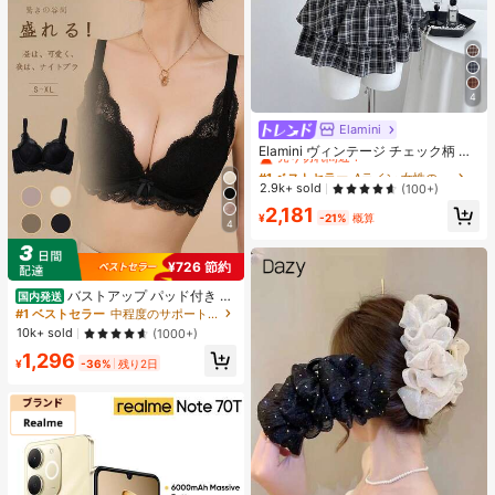
4
Elamini
#1 ベストセラー
Aライン 女性のショートドレス
売り切れ間近！
Elamini ヴィンテージ チェック柄 レ
ース パッチワーク セクシー ホルタ
#1 ベストセラー
#1 ベストセラー
Aライン 女性のショートドレス
Aライン 女性のショートドレス
ーネック ノースリーブ 春夏新作 ウ
売り切れ間近！
売り切れ間近！
2.9k+ sold
(100+)
エストシェイプ スリム見え ティアー
#1 ベストセラー
Aライン 女性のショートドレス
2,181
ドドレス ホットガールスタイル 織り
¥
-21%
概算
4
売り切れ間近！
生地 レディースワンピース
¥726 節約
バストアップ パッド付き レ
国内発送
ース ブラジャー 調節可能な肩紐 小
#1 ベストセラー
中程度のサポート 女性用ブラジャーとブラレット
胸用 Aカップ/Bカップ
10k+ sold
(1000+)
1,296
¥
-36%
残り2日