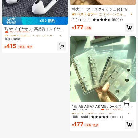
特大トーストスクイッシュおもち
ゃ、超ソフトバタートーストストレ
#1 ベストセラー
に ティーンエイジャー向けのスクイーズおもちゃ
ス解消スクイーズおもちゃ、ピン
2.9k+ sold
(500+)
¥52 節約
ク、イエロー、ホワイト、グリーン
#2 ベストセラー
に エレクトロニクス
177
の4色展開、ストレス解消スクイッ
売り切れ間近！
¥
-5%
Type-Cイヤホン: 高品質インイヤー
シュおもちゃ -- 誕生日やホリデーギ
ヘッドホン、3ボタンインラインコ
#2 ベストセラー
#2 ベストセラー
に エレクトロニクス
に エレクトロニクス
フト、日常のサプライズ小ギフトに
ントロール内蔵、音楽再生、通話応
10k+ sold
売り切れ間近！
売り切れ間近！
最適、かわいい、気分を高める
答、音量調整が簡単。17/16/15シリ
#2 ベストセラー
に エレクトロニクス
415
ーズ、Plus、Pro、Pro Maxモデル対
¥
-11%
概算
売り切れ間近！
応
#1 ベストセラー
マルチカラー バインダー
1
高リピート率
売り切れ間近！
1個 A5 A6 A7 A8 M5 ポータブル透明
1
ルーズリーフバインダー、透明ステ
#1 ベストセラー
#1 ベストセラー
マルチカラー バインダー
マルチカラー バインダー
ッカーブック、シールブック、ステ
高リピート率
高リピート率
売り切れ間近！
売り切れ間近！
10k+ sold
(1000+)
ッカーブック、写真収納バッグ、フ
#1 ベストセラー
マルチカラー バインダー
177
ォトアルバム、貯金プランブック、
¥
-2%
概算
高リピート率
売り切れ間近！
プランナー、ノート、オフィス文房
具、学用品として使用可能