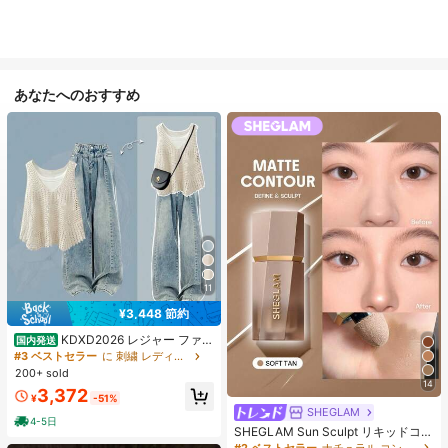
あなたへのおすすめ
11
¥3,448 節約
KDXD2026 レジャー ファッ
国内発送
ション ロングサイズ 夏服 女性 ワイ
#3 ベストセラー
に 刺繍 レディースコーデ
ルドスタイル ボア付きトップス ワイ
200+ sold
ルドスタイル ロングスカート 3点セ
14
3,372
ット UVカット 軽量 通気性 袖付き
¥
-51%
ヒップカバー効果 通気性抜群 サイズ
SHEGLAM
4-5日
豊富
SHEGLAM Sun Sculpt リキッドコン
ター-Soft Tan ノーズシャドウ シェ
#2 ベストセラー
ナチュラル コントゥア＆ブロンザー