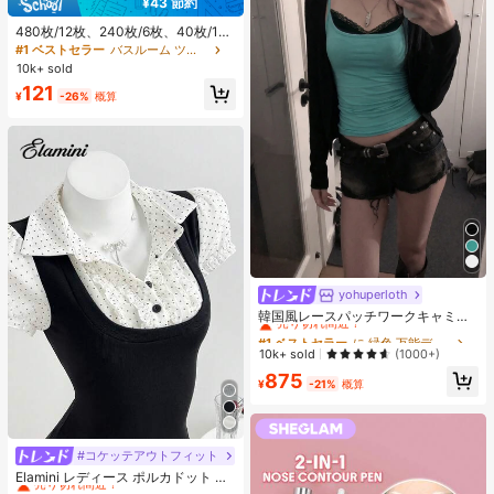
¥43 節約
480枚/12枚、240枚/6枚、40枚/1
枚、フェイススターシール、ハロウ
#1 ベストセラー
バスルーム ツールアクセサリ
ィン装飾シール、クリスマス装飾シ
10k+ sold
ール、ペンタグラムシール、カラフ
121
ルな装飾シール、パーティー・ホリ
¥
-26%
概算
デー写真装飾用、フェイス装飾シー
ル、パーティー装飾シール、ルーム
デコレーション、バニティ、寝室、
旅行、旅行必需品、装飾アクセサリ
ー、経済的で実用的、ストッキング
スタッファー、メイクアップツー
ル、手頃な商品、ギフト、ノベルテ
ィ、女性向けギフト、クリスマスギ
フト、エステティック
yohuperloth
#1 ベストセラー
に 緑色 万能デイリートップス
売り切れ間近！
韓国風レースパッチワークキャミソ
ールタンクトップ、Y2Kエステティ
#1 ベストセラー
#1 ベストセラー
に 緑色 万能デイリートップス
に 緑色 万能デイリートップス
ック、ストリートウェアカジュアル
売り切れ間近！
売り切れ間近！
10k+ sold
(1000+)
サマー
#1 ベストセラー
に 緑色 万能デイリートップス
875
¥
-21%
概算
売り切れ間近！
#コケッテアウトフィット
#2 ベストセラー
夜遊び 女性用ブラウス
売り切れ間近！
Elamini レディース ポルカドット パ
ッチワーク レーストリム 配色 ウエ