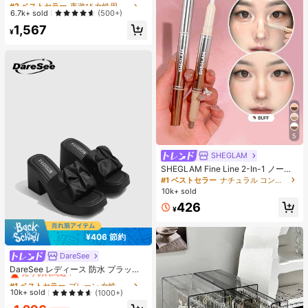
#2 ベストセラー
#2 ベストセラー
夜遊び 女性用ブラウス
夜遊び 女性用ブラウス
スト ショートスリーブ トップス 夏
売り切れ間近！
売り切れ間近！
6.7k+ sold
(500+)
用
#2 ベストセラー
夜遊び 女性用ブラウス
1,567
¥
売り切れ間近！
5
SHEGLAM
SHEGLAM Fine Line 2-In-1 ノーズ
コンター&ハイライトペン-Buff ノー
#1 ベストセラー
ナチュラル コントゥア＆ブロンザー
ズシャドウ シェーディング 女性と女
10k+ sold
の子のためのブランドビューティー
426
コスメメイクアップ
¥
¥406 節約
DareSee
#1 ベストセラー
プレーン 女性用ヒールサンダル
売り切れ間近！
DareSee レディース 防水 プラット
フォーム 厚底サンダル オープントゥ
#1 ベストセラー
#1 ベストセラー
プレーン 女性用ヒールサンダル
プレーン 女性用ヒールサンダル
スリッポンシューズ 夏新作 チャンキ
売り切れ間近！
売り切れ間近！
10k+ sold
(1000+)
ーハイヒール Y2Kスタイル 通学向け
#1 ベストセラー
プレーン 女性用ヒールサンダル