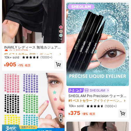
14
#1 ベストセラー
作物 レディース軽量カーディガン
売り切れ間近！
INAWLY レディース 無地カジュアル
薄手カーディガン、春夏用
#1 ベストセラー
#1 ベストセラー
作物 レディース軽量カーディガン
作物 レディース軽量カーディガン
売り切れ間近！
売り切れ間近！
10k+ sold
(1000+)
#1 ベストセラー
作物 レディース軽量カーディガン
905
¥
-1%
概算
売り切れ間近！
SHEGLAM
SHEGLAM Pro Precision ウォータ
ープルーフリキッドアイライナー-Bl
#1 ベストセラー
アイライナーペンシル アイライナー
ack 女性と女の子のためのブランド
10k+ sold
(1000+)
ビューティーコスメメイクアップ
375
¥
-9%
概算