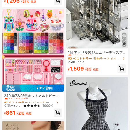
1,296
¥
-24%
概算
売り切れ間近！
#2 ベストセラー
収納ラック メイクアップオーガナイザー
売り切れ間近！
1個 アクリル製ジュエリーディスプ
レイボックス、ピアス ネックレス ブ
#2 ベストセラー
#2 ベストセラー
収納ラック メイクアップオーガナイザー
収納ラック メイクアップオーガナイザー
レスレット収納ボックス、防塵収納
2.3k+ sold
売り切れ間近！
売り切れ間近！
ボックス、寝室のドレッサーに最
#2 ベストセラー
収納ラック メイクアップオーガナイザー
1,509
適、収納バッグ、メイクブラシホル
¥
-3%
概算
売り切れ間近！
ダー、香水収納、女性へのギフト、
クリスマスギフト、クリエイティブ
な女性へのギフト、美的なホーム
¥317 節約
#1 ベストセラー
に ジュエリー製作セット
売り切れ間近！
24/48/72/96色ホットメルトビーズ
クリエイティブクラフトセット、ス
#1 ベストセラー
#1 ベストセラー
に ジュエリー製作セット
に ジュエリー製作セット
クエアペグボード、多層収納ボック
売り切れ間近！
売り切れ間近！
6.5k+ sold
(1000+)
ス、アイロンペーパー、カラフルな
#1 ベストセラー
に ジュエリー製作セット
861
キーチェーン、装飾アクセサリー、
¥
-27%
概算
売り切れ間近！
ハンギングロープ付き、DIY愛好家
がDIYパズル、バレンタインデーギ
フト、誕生日ギフトを手作りできま
す。