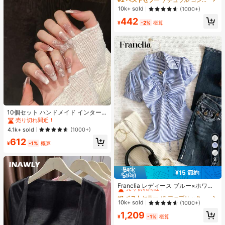
ーディング 女性と女の子のためのブ
10k+ sold
(1000+)
ランドビューティーコスメメイクア
442
ップ
¥
-2%
概算
10個セット ハンドメイド インター
ネットセレブリティ優しいラインス
売り切れ間近！
トーンラティスフレンチフォークフ
4.1k+ sold
(1000+)
ァックスパールピンクキャットアイ
612
ボウ偽ネイル プレスオンネイル ネイ
¥
-1%
概算
ルサプライ ハンドメイドプレスオン
ネイル
9
¥15 節約
#1 ベストセラー
に ファブリック 柔らかなオフィスブラウス
売り切れ間近！
Franclia レディース ブルー×ホワイ
ト ストライプ ボタン付きシャーリン
#1 ベストセラー
#1 ベストセラー
に ファブリック 柔らかなオフィスブラウス
に ファブリック 柔らかなオフィスブラウス
グ Vネックシャツ 夏向け エフォート
売り切れ間近！
売り切れ間近！
10k+ sold
(1000+)
レスシック ブラウス 通学・新学期向
#1 ベストセラー
に ファブリック 柔らかなオフィスブラウス
1,209
け 春カジュアル
¥
-1%
概算
売り切れ間近！