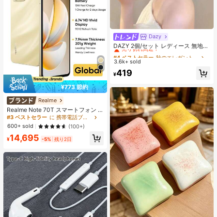
Dazy
#4 ベストセラー
秋のエレガントな蝶結び 髪の爪
売り切れ間近！
DAZY 2個/セット レディース 無地
光沢 シアサッカー リボン ヘアクリ
#4 ベストセラー
#4 ベストセラー
秋のエレガントな蝶結び 髪の爪
秋のエレガントな蝶結び 髪の爪
ップ、エレガントなファッション ク
3.6k+ sold
売り切れ間近！
売り切れ間近！
ロークリップ、日常使用に適してい
#4 ベストセラー
秋のエレガントな蝶結び 髪の爪
419
ます(ヘアクロー 13cm-15cm)
¥
売り切れ間近！
¥773 節約
Realme
Realme Note 70T スマートフォン 4
GB+64GB/4GB+128GB/4GB+256G
#3 ベストセラー
に 携帯電話ブランド 携帯電話
B グローバル版 4G LTE、Android 15
600+ sold
(100+)
アンロック携帯電話、6000mAh大
14,695
容量バッテリー、50MP AIカメラ、9
¥
-5%
残り2日
0Hzスクリーン モバイルフォン プラ
スライト、15W急速充電、8コアチッ
プセット、アダプターなし、ベトナ
ムSIMロック