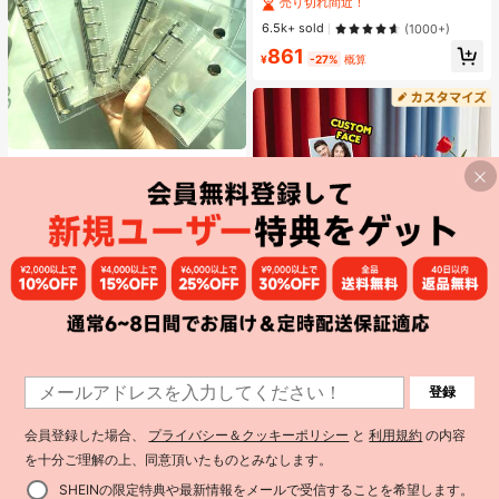
クリエイティブクラフトセット、ス
#1 ベストセラー
#1 ベストセラー
に ジュエリー製作セット
に ジュエリー製作セット
クエアペグボード、多層収納ボック
売り切れ間近！
売り切れ間近！
6.5k+ sold
(1000+)
ス、アイロンペーパー、カラフルな
#1 ベストセラー
に ジュエリー製作セット
861
キーチェーン、装飾アクセサリー、
¥
-27%
概算
売り切れ間近！
ハンギングロープ付き、DIY愛好家
がDIYパズル、バレンタインデーギ
フト、誕生日ギフトを手作りできま
す。
#1 ベストセラー
マルチカラー バインダー
高リピート率
1個 A5 A6 A7 A8 M5 ポータブル透明
ルーズリーフバインダー、透明ステ
#1 ベストセラー
#1 ベストセラー
マルチカラー バインダー
マルチカラー バインダー
ッカーブック、シールブック、ステ
高リピート率
高リピート率
10k+ sold
(1000+)
ッカーブック、写真収納バッグ、フ
#1 ベストセラー
マルチカラー バインダー
177
ォトアルバム、貯金プランブック、
¥
-2%
概算
高リピート率
プランナー、ノート、オフィス文房
具、学用品として使用可能
1
¥122 節約
登録
1
カスタム「I Love You」フォトクッ
会員登録した場合、
プライバシー＆クッキーポリシー
と
利用規約
の内容
ション - パーソナライズされた顔ホ
5.1k+ sold
(1000+)
ームデコレーションクッション、ニ
を十分ご理解の上、同意頂いたものとみなします。
689
ット生地、ハート柄、愛を表現、カ
¥
-15%
ップルホームデコレーション、ホー
SHEINの限定特典や最新情報をメールで受信することを希望します。
ムデコレーション | ニットテクスチ