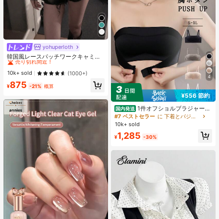
yohuperloth
#1 ベストセラー
に 緑色 万能デイリートップス
売り切れ間近！
韓国風レースパッチワークキャミソ
ールタンクトップ、Y2Kエステティ
#1 ベストセラー
#1 ベストセラー
に 緑色 万能デイリートップス
に 緑色 万能デイリートップス
ック、ストリートウェアカジュアル
売り切れ間近！
売り切れ間近！
10k+ sold
(1000+)
サマー
4
#1 ベストセラー
に 緑色 万能デイリートップス
875
¥
-21%
概算
売り切れ間近！
¥556 節約
1件オフショルブラジャー、
国内発送
小胸用アップチューブトップ、 オフ
#7 ベストセラー
に 下着とパジャマ
ショルインナー 、脇高 谷間メイク下
10k+ sold
着、A/Bカップノンワイヤーぶらジ
1,285
ャー
¥
-30%