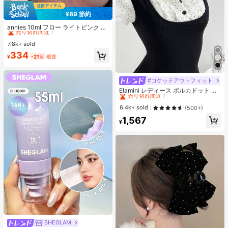
¥89 節約
#1 ベストセラー
に アニーズ ジェルネイルポリッシュ
売り切れ間近！
annies 10ml フロー ライトピンク キ
ャットアイ ジェルネイルポリッシュ
#1 ベストセラー
#1 ベストセラー
に アニーズ ジェルネイルポリッシュ
に アニーズ ジェルネイルポリッシュ
ウルトラシャイン UVジェル ミラー
7.8k+ sold
売り切れ間近！
売り切れ間近！
グラス キャットマグネットジェル ワ
#1 ベストセラー
に アニーズ ジェルネイルポリッシュ
334
ニス ネイルサプライ
¥
-21%
概算
売り切れ間近！
#コケッテアウトフィット
#2 ベストセラー
夜遊び 女性用ブラウス
売り切れ間近！
Elamini レディース ポルカドット パ
ッチワーク レーストリム 配色 ウエ
#2 ベストセラー
#2 ベストセラー
夜遊び 女性用ブラウス
夜遊び 女性用ブラウス
スト ショートスリーブ トップス 夏
売り切れ間近！
売り切れ間近！
6.4k+ sold
(500+)
用
#2 ベストセラー
夜遊び 女性用ブラウス
1,567
¥
売り切れ間近！
SHEGLAM