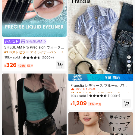
SHEGLAM
SHEGLAM Pro Precision ウォータ
ープルーフリキッドアイライナー-Bl
#1 ベストセラー
アイライナーペンシル アイライナー
ack 女性と女の子のためのブランド
10k+ sold
(1000+)
ビューティーコスメメイクアップ
326
¥
-21%
概算
9
¥15 節約
#1 ベストセラー
に ファブリック 柔らかなオフィスブラウス
売り切れ間近！
Franclia レディース ブルー×ホワイ
ト ストライプ ボタン付きシャーリン
#1 ベストセラー
#1 ベストセラー
に ファブリック 柔らかなオフィスブラウス
に ファブリック 柔らかなオフィスブラウス
グ Vネックシャツ 夏向け エフォート
売り切れ間近！
売り切れ間近！
10k+ sold
(1000+)
レスシック ブラウス 通学・新学期向
#1 ベストセラー
に ファブリック 柔らかなオフィスブラウス
1,209
け 春カジュアル
¥
-1%
概算
売り切れ間近！