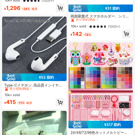
売り切れ間近！
売り切れ間近！
10k+ sold
(1000+)
ーハイヒール Y2Kスタイル 通学向け
#1 ベストセラー
プレーン 女性用ヒールサンダル
1,296
¥31 節約
¥
-24%
概算
#1 ベストセラー
に 吸引 携帯電話ホルダー
売り切れ間近！
売り切れ間近！
両面吸盤式 スマホホルダー、シリコ
ン製 滑り止め 洗える スマートフォ
#1 ベストセラー
#1 ベストセラー
に 吸引 携帯電話ホルダー
に 吸引 携帯電話ホルダー
ンブラケット ステッカー
売り切れ間近！
売り切れ間近！
10k+ sold
(1000+)
#1 ベストセラー
に 吸引 携帯電話ホルダー
142
¥
-18%
売り切れ間近！
¥52 節約
#1 ベストセラー
に エレクトロニクス
売り切れ間近！
Type-Cイヤホン: 高品質インイヤー
ヘッドホン、3ボタンインラインコ
#1 ベストセラー
#1 ベストセラー
に エレクトロニクス
に エレクトロニクス
ントロール内蔵、音楽再生、通話応
10k+ sold
売り切れ間近！
売り切れ間近！
答、音量調整が簡単。17/16/15シリ
#1 ベストセラー
に エレクトロニクス
415
ーズ、Plus、Pro、Pro Maxモデル対
¥
-11%
概算
売り切れ間近！
応
¥317 節約
#1 ベストセラー
に ジュエリー製作セット
売り切れ間近！
24/48/72/96色ホットメルトビーズ