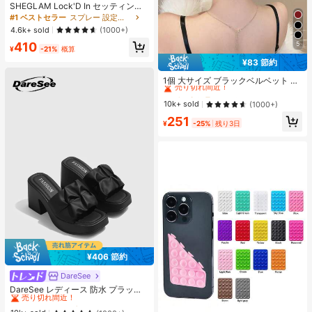
SHEGLAM Lock'D In セッティング
スプレー 女性と女の子のためのブラ
#1 ベストセラー
スプレー 設定スプレー
ンドビューティーコスメメイクアッ
4.6k+ sold
(1000+)
プ
410
5
¥
-21%
概算
¥83 節約
#1 ベストセラー
ラインストーン 女性のヘアアクセサリー
売り切れ間近！
1個 大サイズ ブラックベルベット リ
ボン ヘアクリップ クリスタルライン
#1 ベストセラー
#1 ベストセラー
ラインストーン 女性のヘアアクセサリー
ラインストーン 女性のヘアアクセサリー
ストーン装飾付き、エレガントな二
売り切れ間近！
売り切れ間近！
10k+ sold
(1000+)
重レイヤー フロック加工リボン レデ
#1 ベストセラー
ラインストーン 女性のヘアアクセサリー
251
ィース用
¥
-25%
残り3日
売り切れ間近！
¥406 節約
DareSee
#1 ベストセラー
プレーン 女性用ヒールサンダル
売り切れ間近！
DareSee レディース 防水 プラット
フォーム 厚底サンダル オープントゥ
#1 ベストセラー
#1 ベストセラー
プレーン 女性用ヒールサンダル
プレーン 女性用ヒールサンダル
スリッポンシューズ 夏新作 チャンキ