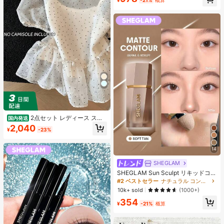
¥
-21%
概算
売り切れ間近！
2点セット レディース スイ
国内発送
ートスタイル 水玉模様 メッシュ フ
2,040
¥
-23%
リル パフスリーブ クロップトップ
フレッシュサマー ドールブラウス ト
ップス 半袖 ドット柄 ショート丈 透
14
け感 シースルー ガーリー 大人可愛
い フェミニン 春夏
SHEGLAM
SHEGLAM Sun Sculpt リキッドコン
ター-Soft Tan ノーズシャドウ シェ
#2 ベストセラー
ナチュラル コントゥア＆ブロンザー
ーディング 女性と女の子のためのブ
10k+ sold
(1000+)
ランドビューティーコスメメイクア
354
ップ
¥
-21%
概算