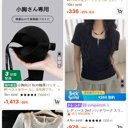
ズシャドウ シェーディング 女性と女
10k+ sold
の子のためのブランドビューティー
336
コスメメイクアップ
¥
-21%
概算
4
小胸向け 6cm極厚パッド 盛
国内発送
りブラ ノンワイヤー 谷間メイク シ
#1 ベストセラー
なし 女性用ブラジャーとブラレット
ームレス ボリュームアップ 美胸フィ
5k+ sold
(1000+)
ット ブラジャー
¥260 節約
1,413
¥
-20%
yohuperloth
#3 ベストセラー
に プレーン 無地のカジュアルTシャツ
売り切れ間近！
レディース 2in1 パッチワーク スリ
ムフィット 多用途 カジュアル 半袖T
#3 ベストセラー
#3 ベストセラー
に プレーン 無地のカジュアルTシャツ
に プレーン 無地のカジュアルTシャツ
シャツ ブラック 夏用
売り切れ間近！
売り切れ間近！
4.1k+ sold
(100+)
#3 ベストセラー
に プレーン 無地のカジュアルTシャツ
978