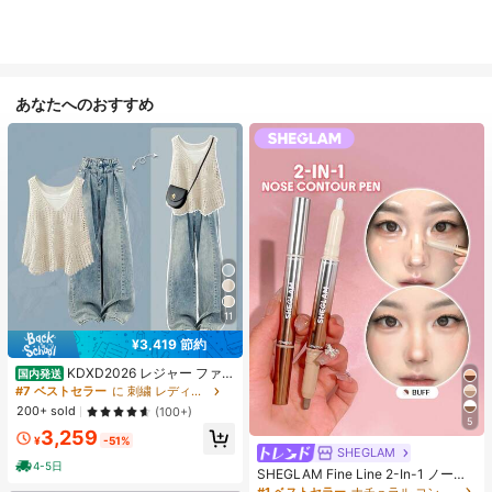
あなたへのおすすめ
11
¥3,419 節約
KDXD2026 レジャー ファッ
国内発送
ション ロングサイズ 夏服 女性 ワイ
#7 ベストセラー
に 刺繍 レディースコーデ
ルドスタイル ボア付きトップス ワイ
200+ sold
(100+)
ルドスタイル ロングスカート 3点セ
5
3,259
ット UVカット 軽量 通気性 袖付き
¥
-51%
ヒップカバー効果 通気性抜群 サイズ
SHEGLAM
豊富
4-5日
SHEGLAM Fine Line 2-In-1 ノーズ
コンター&ハイライトペン-Buff ノー
#1 ベストセラー
ナチュラル コントゥア＆ブロンザー