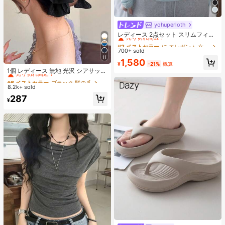
yohuperloth
#2 ベストセラー
に エレガント 女性用ツーピース衣装
売り切れ間近！
レディース 2点セット スリムフィッ
ト セミシアー スパゲッティストラッ
#2 ベストセラー
#2 ベストセラー
に エレガント 女性用ツーピース衣装
に エレガント 女性用ツーピース衣装
プ ストライプ キャミソールトップ
700+ sold
売り切れ間近！
売り切れ間近！
エレガント
11
#2 ベストセラー
に エレガント 女性用ツーピース衣装
1,580
#6 ベストセラー
ブラック 髪の爪
¥
-21%
概算
売り切れ間近！
売り切れ間近！
1個 レディース 無地 光沢 シアサッカ
ー リボン ヘアクリップ、エレガント
#6 ベストセラー
#6 ベストセラー
ブラック 髪の爪
ブラック 髪の爪
なファッション クロークリップ、日
8.2k+ sold
売り切れ間近！
売り切れ間近！
常使用に適しています (ヘアクロー 1
#6 ベストセラー
ブラック 髪の爪
287
3cm-15cm)
¥
売り切れ間近！