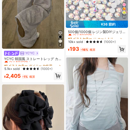
30
¥36 節約
#3 ベストセラー
に ホーム＆リビング
売り切れ間近！
500個/1000個 レジン製DIYジェリ
ーフラットバックラインストーン 小
#3 ベストセラー
#3 ベストセラー
に ホーム＆リビング
に ホーム＆リビング
さな丸型ラインストーン ミニ装飾ア
売り切れ間近！
売り切れ間近！
10k+ sold
(1000+)
クセサリー スマホケース、カップ、
4
#3 ベストセラー
に ホーム＆リビング
193
靴、ブーツ、衣類装飾、ハンドメイ
¥
-16%
概算
売り切れ間近！
ドDIYアイドル応援ファン、ネーム
YC'YC
#1 ベストセラー
デイリー 女性用スウェットパンツ
タグ用
売り切れ間近！
YCYC 韓国風 ストレートレッグ カジ
ュアル ルーズ 万能 スウェットパン
#1 ベストセラー
#1 ベストセラー
デイリー 女性用スウェットパンツ
デイリー 女性用スウェットパンツ
ツ レディース 秋
売り切れ間近！
売り切れ間近！
5.1k+ sold
(1000+)
#1 ベストセラー
デイリー 女性用スウェットパンツ
2,405
¥
-1%
概算
売り切れ間近！