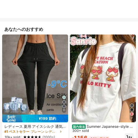
あなたへのおすすめ
11
¥199 節約
7
レディース 夏用 アイスシルク 通気
Summer Japanese-style c
国内発送
性 ランニングパンツ、速乾 軽量 ス
ute girl look, Sanrio Hello Kitty simp
300+ sold
#1 ベストセラー
プレーン レディースパンツ
ポーツパンツ ジッパーポケット & ウ
le pattern print, pure cotton sweet-
1,156
10k+ sold
(1000+)