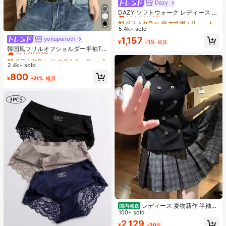
Dazy
#1 ベストセラー
寮 女性用スリッパ
売り切れ間近！
DAZY ソフトウォーク レディース E
VA ミッドヒール プラットフォーム
#1 ベストセラー
#1 ベストセラー
寮 女性用スリッパ
寮 女性用スリッパ
ビーチサンダル - 超軽量、通気性、
5.4k+ sold
売り切れ間近！
売り切れ間近！
快適、滑り止め、ソフトソール、ビ
#1 ベストセラー
寮 女性用スリッパ
1,157
yohuperloth
#1 ベストセラー
に カウルネック 女性用トップス、ブラウス、Tシャツ
ーチ、休暇、家庭の自由時間、日常
¥
-1%
概算
売り切れ間近！
着用に最適な ミニマリストデザイン
売り切れ間近！
韓国風フリルオフショルダー半袖T
- 通年使用、スリッポン、無地、プ
シャツ、フィットウエストスリミン
#1 ベストセラー
#1 ベストセラー
に カウルネック 女性用トップス、ブラウス、Tシャツ
に カウルネック 女性用トップス、ブラウス、Tシャツ
リントなし
グ多用途トップ カジュアルサマー
2.4k+ sold
売り切れ間近！
売り切れ間近！
#1 ベストセラー
に カウルネック 女性用トップス、ブラウス、Tシャツ
800
¥
-21%
概算
売り切れ間近！
レディース 夏物新作 半袖シ
国内発送
ャツ ブラウス トップス 骨格ウェー
100+ sold
ブ チャイナ風 アジアン レトロモダ
2,129
¥
-30%