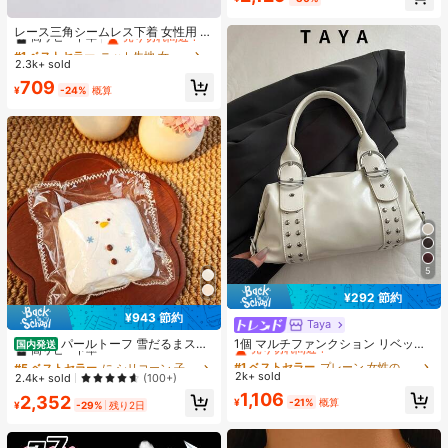
ン シック 大人可愛い きれいめ カジ
#1 ベストセラー
ニット生地 女性用ブリーフ
ュアル デート お出かけ 女子会 普段
着
高リピート率
売り切れ間近！
レース三角シームレス下着 女性用 3
枚入り ブレスアップ
#1 ベストセラー
#1 ベストセラー
ニット生地 女性用ブリーフ
ニット生地 女性用ブリーフ
2.3k+ sold
高リピート率
高リピート率
売り切れ間近！
売り切れ間近！
#1 ベストセラー
ニット生地 女性用ブリーフ
709
¥
-24%
概算
高リピート率
売り切れ間近！
5
¥292 節約
¥943 節約
Taya
#5 ベストセラー
に シリコーン 子供用フィジェットトイ
#1 ベストセラー
プレーン 女性のショルダーバッグ
高リピート率
売り切れ間近！
パールトーフ 雪だるまスク
1個 マルチファンクション リベット
国内発送
イーズ スフレ 水感スクイーズ ペン
ハンドバッグ、ビンテージバイクス
#5 ベストセラー
#5 ベストセラー
に シリコーン 子供用フィジェットトイ
に シリコーン 子供用フィジェットトイ
#1 ベストセラー
#1 ベストセラー
プレーン 女性のショルダーバッグ
プレーン 女性のショルダーバッグ
ダントストレス解消玩具 すくいーず
タイル リベットデコレーション PU
2k+ sold
高リピート率
高リピート率
売り切れ間近！
売り切れ間近！
2.4k+ sold
(100+)
おもちゃ 押して抑えつつあった感情
レザーショルダーバッグ、パンクロ
#5 ベストセラー
に シリコーン 子供用フィジェットトイ
#1 ベストセラー
プレーン 女性のショルダーバッグ
1,106
2,352
を解放 めろじょいスクイーズ、スク
ック アンダーアームバッグ、仕事、
¥
-21%
概算
¥
-29%
残り2日
高リピート率
売り切れ間近！
イーズ>ミ ズ カン スクイ ー、 水系
通勤、デート、パーティー、音楽フ
スクイーズ、 水スクイーズ、 みずか
ェスに適しています
んすくいーず、 スクイーズ>カピバ