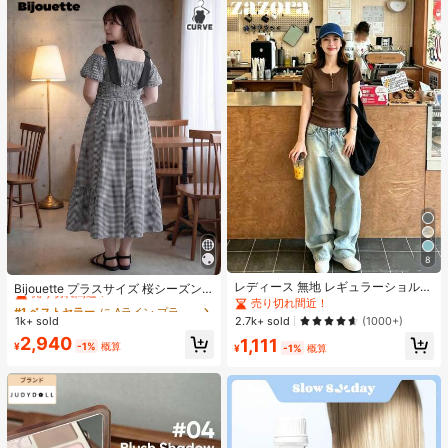
8
#1 ベストセラー
に Aライン プラスサイズのドレス
レディース 無地 レギュラーショルダ
売り切れ間近！
Bijouette プラスサイズ 桜シーズン
ー 半袖Tシャツ ラウンドネック スリ
終了限定版 ブラック&ホワイト ノー
売り切れ間近！
#1 ベストセラー
#1 ベストセラー
に Aライン プラスサイズのドレス
に Aライン プラスサイズのドレス
ムフィット 美シルエット 伸縮性 軽
スリーブ タイダイドレス バルーンス
1k+ sold
2.7k+ sold
(1000+)
売り切れ間近！
売り切れ間近！
量 通気性 快適 夏用 万能 オールマッ
リーブ ハイウエスト 絞り入り Aライ
#1 ベストセラー
に Aライン プラスサイズのドレス
2,940
1,111
チ トップス
ンスカート
¥
-1%
概算
¥
-1%
概算
売り切れ間近！