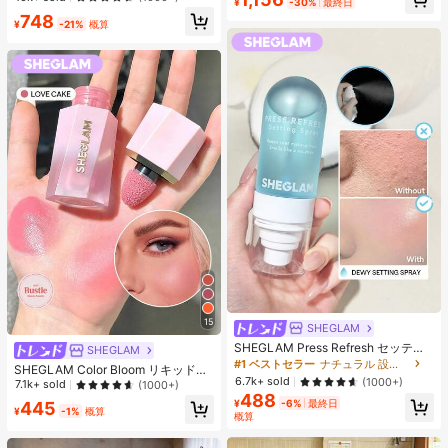
¥
-30%
最終日
エストバンド付き フィットネス & ジ
style T-shirt
748
ョギング用 ブラック、アスレジャー
¥
-21%
概算
15
SHEGLAM
SHEGLAM Press Refresh セッティ
SHEGLAM
ングスプレー 女性と女の子のための
#1 ベストセラー
ナチュラル 設定スプレー
SHEGLAM Color Bloom リキッドチ
ブランドビューティーコスメメイク
6.7k+ sold
(1000+)
ークマット仕上げ-Love Cake チー
7.1k+ sold
(1000+)
アップ
ク 女性と女の子のためのブランドビ
488
¥
-6%
最終日
445
ューティーコスメメイクアップ
¥
-1%
概算
概算