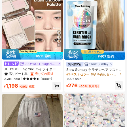
6
¥511 節約
¥407 節約
JUDYDOLL Flagship Store
Slow Sunday
JUDYDOLL 9g 2in1 ハイライター&
Slow Sunday ケラチンヘアマスク、
コントアーパレット、マット&シマ
ケラチン、タンパク質豊富な成分、
高リピート率
売り切れ間近！
#1 ベストセラー
輝きを高める ヘアトリートメント
ーブラッシュパレット、初心者、自
強力な保湿、髪の補修と強化、すべ
3.3k+ sold
700+ sold
(1000+)
分用、ギフトにも最適、パーティ
ての髪質に対応、バケーション、ビ
276
1,198
ー、デート、結婚式などのあらゆる
ーチ、旅行の必需品、夏のヘアケア
¥
-60%
残り2日
¥
-30%
概算
シーンで使用可能
に最適