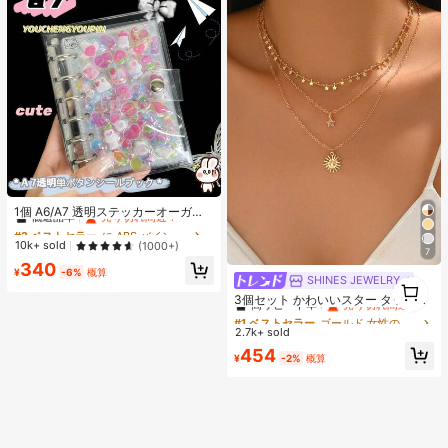
ラ、 誕生日、 スクイーズ水感、 す
いかんすくいーず、高品質 すくいー
ずめろじょい
#2 ベストセラー
に ABS バインダー
低返品率
売り切れ間近！
1個 A6/A7 透明ステッカーオーガナ
イザー、DIYステッカーブック、YO
#2 ベストセラー
#2 ベストセラー
に ABS バインダー
に ABS バインダー
UCHENGYOUPIN、PP素材透明イン
低返品率
低返品率
売り切れ間近！
売り切れ間近！
10k+ sold
(1000+)
ナーページ交換用コア、大容量ポー
7
#2 ベストセラー
に ABS バインダー
340
タブルステッカーブック、スクラッ
¥
-6%
概算
SHINES JEWELRY
低返品率
売り切れ間近！
#1 ベストセラー
ゴールド 女性のチェーンネックレス
プブック、密閉本、ノート、新学期
1
入学準備用品など
1
高リピート率
売り切れ間近！
3個セット かわいいスター タッセル
ネックレス、ミニマリストゴールド
#1 ベストセラー
#1 ベストセラー
ゴールド 女性のチェーンネックレス
ゴールド 女性のチェーンネックレス
太陽ペンダントネックレス、日常
2.7k+ sold
高リピート率
高リピート率
売り切れ間近！
売り切れ間近！
着、バカンス、パーティー、デート
#1 ベストセラー
ゴールド 女性のチェーンネックレス
454
に適したファッションジュエリー、
¥
-2%
概算
高リピート率
売り切れ間近！
ハンドメイド チェーン長さとビーズ
数はランダム