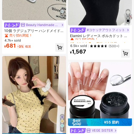
Beauty Handmade Nail
#コケッテアウトフィット
#2 ベストセラー
夜遊び 女性用ブラウス
10個 ラグジュアリー ハンドメイド
プレスオンネイルチップ、ミディア
売り切れ間近！
売り切れ間近！
Elamini レディース ポルカドット パ
ムオーバル型、バタフライスターラ
ッチワーク レーストリム 配色 ウエ
4.7k+ sold
#2 ベストセラー
#2 ベストセラー
夜遊び 女性用ブラウス
夜遊び 女性用ブラウス
イトデザイン、3個のツールセット
スト ショートスリーブ トップス 夏
681
売り切れ間近！
売り切れ間近！
6.5k+ sold
(500+)
¥
-3%
概算
とネイルグルーステッカー付き、女
用
1,567
#2 ベストセラー
夜遊び 女性用ブラウス
性と女の子のホリデーパーティー出
¥
席に適しています。ネイルアート用
売り切れ間近！
品 ネイル
¥55 節約
9
VEGE SISTER
#3 ベストセラー
クリア ネイルグルー＆接着剤