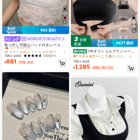
6
¥80 節約
4
MOREGETS BEAUTY
#1 ベストセラー
モスク 女性用タンクトップ&キャミス
¥677 節約
売り切れ間近！
取り外し可能なパッド付きレースキ
ャミソール、多用途ノースリーブア
#1 ベストセラー
#1 ベストセラー
モスク 女性用タンクトップ&キャミス
モスク 女性用タンクトップ&キャミス
1件オフショルブラジャー、
国内発送
ンダーシャツ、女性向け、新学期、
小胸用アップチューブトップ、 オフ
売り切れ間近！
売り切れ間近！
10k+ sold
(1000+)
#7 ベストセラー
に 下着とパジャマ
クリスマス、春節、カジュアルホワ
ショルインナー 、脇高 谷間メイク下
681
#1 ベストセラー
モスク 女性用タンクトップ&キャミス
10k+ sold
イトサマー、シック&エレガント
¥
-11%
概算
着、A/Bカップノンワイヤーぶらジ
1,285
売り切れ間近！
¥
-35%
残り3日
ャー