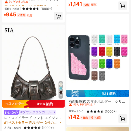
快適、滑り止め、ソフトソール、ビ
られる磁石式サイドストレージラッ
1,141
#1 ベストセラー
#1 ベストセラー
に 炭素鋼 ラック&ホルダー
に 炭素鋼 ラック&ホルダー
#1 ベストセラー
寮 女性用スリッパ
¥
-2%
概算
ーチ、休暇、家庭の自由時間、日常
ク、ドリルは不要、ファッショナブ
売り切れ間近！
売り切れ間近！
10k+ sold
(1000+)
売り切れ間近！
着用に最適な ミニマリストデザイン
ルなブラックメタル表面、壁掛けス
945
- 通年使用、スリッポン、無地、プ
#1 ベストセラー
に 炭素鋼 ラック&ホルダー
パイスラック、洗濯用品の収納に最
¥
-12%
概算
リントなし
売り切れ間近！
適
¥31 節約
#1 ベストセラー
に 吸引 携帯電話ホルダー
7
売り切れ間近！
両面吸盤式 スマホホルダー、シリコ
¥116 節約
ン製 滑り止め 洗える スマートフォ
#1 ベストセラー
#1 ベストセラー
に 吸引 携帯電話ホルダー
に 吸引 携帯電話ホルダー
ンブラケット ステッカー
売り切れ間近！
売り切れ間近！
10k+ sold
(1000+)
#ダウンタウンガール
142
#1 ベストセラー
に 吸引 携帯電話ホルダー
レトロメイラード ソフト エイジング
¥
-18%
残り3日
売り切れ間近！
加工 ブラッシュド 人工レザー バイ
#1 ベストセラー
PUレザー 女性のショルダーバッグ
ク風パッケージ装飾 ショルダーバッ
8.2k+ sold
(1000+)
グ 脇掛けバッグ フレンチスティック