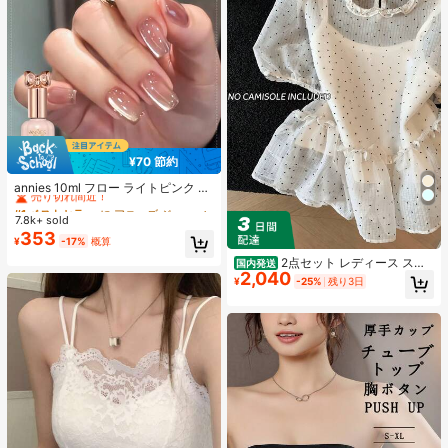
¥70 節約
#1 ベストセラー
に アニーズ ジェルネイルポリッシュ
売り切れ間近！
annies 10ml フロー ライトピンク キ
ャットアイ ジェルネイルポリッシュ
#1 ベストセラー
#1 ベストセラー
に アニーズ ジェルネイルポリッシュ
に アニーズ ジェルネイルポリッシュ
ウルトラシャイン UVジェル ミラー
7.8k+ sold
売り切れ間近！
売り切れ間近！
グラス キャットマグネットジェル ワ
353
#1 ベストセラー
に アニーズ ジェルネイルポリッシュ
¥
-17%
概算
ニス ネイルサプライ
売り切れ間近！
2点セット レディース スイ
国内発送
2,040
ートスタイル 水玉模様 メッシュ フ
¥
-25%
残り3日
リル パフスリーブ クロップトップ
フレッシュサマー ドールブラウス ト
ップス 半袖 ドット柄 ショート丈 透
け感 シースルー ガーリー 大人可愛
い フェミニン 春夏