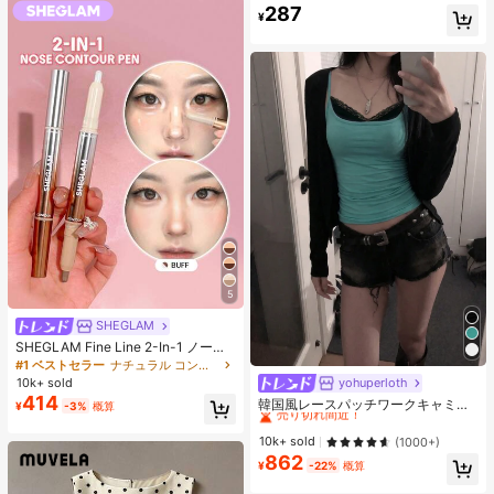
常使用に適しています (ヘアクロー 1
287
売り切れ間近！
¥
3cm-15cm)
5
SHEGLAM
SHEGLAM Fine Line 2-In-1 ノーズ
コンター&ハイライトペン-Buff ノー
#1 ベストセラー
ナチュラル コントゥア＆ブロンザー
ズシャドウ シェーディング 女性と女
yohuperloth
#1 ベストセラー
に 緑色 万能デイリートップス
10k+ sold
の子のためのブランドビューティー
414
売り切れ間近！
韓国風レースパッチワークキャミソ
¥
-3%
概算
コスメメイクアップ
ールタンクトップ、Y2Kエステティ
#1 ベストセラー
#1 ベストセラー
に 緑色 万能デイリートップス
に 緑色 万能デイリートップス
ック、ストリートウェアカジュアル
売り切れ間近！
売り切れ間近！
10k+ sold
(1000+)
サマー
862
#1 ベストセラー
に 緑色 万能デイリートップス
¥
-22%
概算
売り切れ間近！