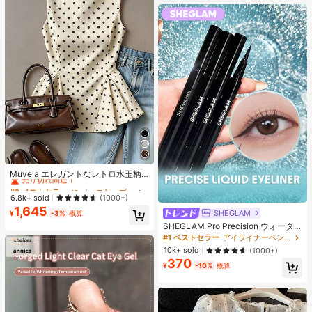
#2 ベストセラー
に ノースリーブ 女性用ブラウス
売り切れ間近！
Muvela エレガントなレトロ水玉柄
ノースリーブフィットウエストAラ
#2 ベストセラー
#2 ベストセラー
に ノースリーブ 女性用ブラウス
に ノースリーブ 女性用ブラウス
インブラウス、レディース、サマー
売り切れ間近！
売り切れ間近！
6.8k+ sold
(1000+)
トップ、かわいいレディーストッ
1,645
#2 ベストセラー
に ノースリーブ 女性用ブラウス
プ、クリーム色トップ、新学期シー
SHEGLAM
¥
-3%
概算
売り切れ間近！
ズン。ペプラムトップ水玉柄トッ
SHEGLAM Pro Precision ウォータ
プ、ブラック&ホワイト水玉柄トッ
ープルーフリキッドアイライナー-Bl
#1 ベストセラー
アイライナーペンシル アイライナー
プ、フレンチガールスタイル、デー
ack 女性と女の子のためのブランド
10k+ sold
(1000+)
トナイト
ビューティーコスメメイクアップ
370
¥
-10%
概算