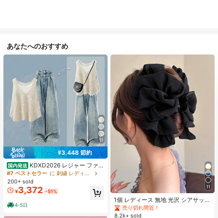
あなたへのおすすめ
11
¥3,448 節約
KDXD2026 レジャー ファッ
国内発送
ション ロングサイズ 夏服 女性 ワイ
#7 ベストセラー
に 刺繍 レディースコーデ
ルドスタイル ボア付きトップス ワイ
200+ sold
#6 ベストセラー
ブラック 髪の爪
ルドスタイル ロングスカート 3点セ
11
3,372
売り切れ間近！
¥
-51%
ット UVカット 軽量 通気性 袖付き
#6 ベストセラー
#6 ベストセラー
ブラック 髪の爪
ブラック 髪の爪
ヒップカバー効果 通気性抜群 サイズ
1個 レディース 無地 光沢 シアサッカ
4-5日
豊富
ー リボン ヘアクリップ、エレガント
売り切れ間近！
売り切れ間近！
なファッション クロークリップ、日
8.2k+ sold
#6 ベストセラー
ブラック 髪の爪