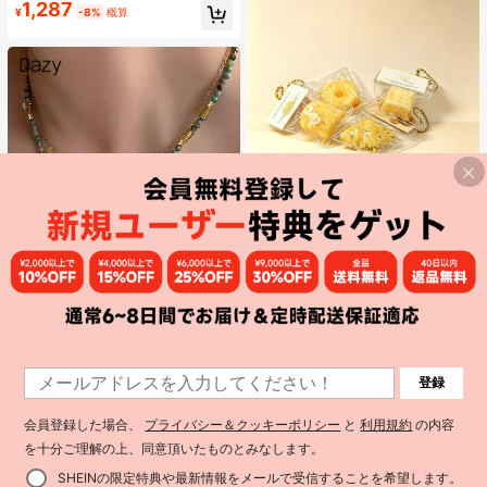
1,287
バッグ スクエアバッグ ヴィンテージ
¥
-8%
概算
風
¥5 節約
Good Life Toy Shop
1個 フライドペストリートーストシ
リーズ ソフトスクイーズ フィジェッ
#9 ベストセラー
に TPR 幼児向けおもちゃ
トトイ オーナメント、装飾キーチェ
2.6k+ sold
(100+)
ーンチャーム、デスクトップデコレ
281
ーション コレクタブル、誕生日・ホ
¥
-2%
リデー・パーティーギフトに最適、
カードヘッド ランダム
1
Dazy
#2 ベストセラー
マルチカラー 女性のレイヤーネックレス
登録
1
売り切れ間近！
DAZY ビンテージ ボヘミアン サンス
ターバースト グリーンビーズ セータ
#2 ベストセラー
#2 ベストセラー
マルチカラー 女性のレイヤーネックレス
マルチカラー 女性のレイヤーネックレス
ーチェーンネックレス 2個セット、
会員登録した場合、
プライバシー＆クッキーポリシー
と
利用規約
の内容
1.2k+ sold
売り切れ間近！
売り切れ間近！
女性の日常着やギフトに適していま
432
を十分ご理解の上、同意頂いたものとみなします。
#2 ベストセラー
マルチカラー 女性のレイヤーネックレス
¥
-3%
概算
す
売り切れ間近！
SHEINの限定特典や最新情報をメールで受信することを希望します。