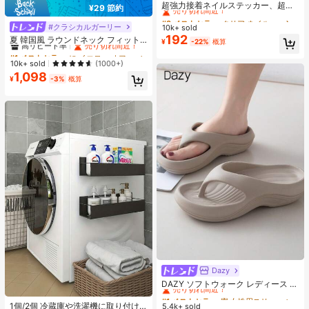
売り切れ間近！
超強力接着ネイルステッカー、超粘
¥29 節約
着UVジェルネイルステッカー、速乾
#3 ベストセラー
#3 ベストセラー
クリア ネイルグルー＆接着剤
クリア ネイルグルー＆接着剤
性の高い強力接着偽ネイルステッカ
#クラシカルガーリー
#1 ベストセラー
に イエロー オフィスデイリートップス
10k+ sold
売り切れ間近！
売り切れ間近！
ー、アクリルのり、UV/LEDランプ硬
192
高リピート率
売り切れ間近！
夏 韓国風 ラウンドネック フィット
#3 ベストセラー
クリア ネイルグルー＆接着剤
¥
-22%
概算
化が必要
カジュアル ドット柄 半袖Tシャツ イ
#1 ベストセラー
#1 ベストセラー
に イエロー オフィスデイリートップス
に イエロー オフィスデイリートップス
売り切れ間近！
エロー、エステティック
高リピート率
高リピート率
売り切れ間近！
売り切れ間近！
10k+ sold
(1000+)
1,098
#1 ベストセラー
に イエロー オフィスデイリートップス
¥
-3%
概算
高リピート率
売り切れ間近！
Dazy
#1 ベストセラー
寮 女性用スリッパ
売り切れ間近！
DAZY ソフトウォーク レディース E
VA ミッドヒール プラットフォーム
#1 ベストセラー
に 炭素鋼 ラック&ホルダー
#1 ベストセラー
#1 ベストセラー
寮 女性用スリッパ
寮 女性用スリッパ
ビーチサンダル - 超軽量、通気性、
売り切れ間近！
1個/2個 冷蔵庫や洗濯機に取り付け
5.4k+ sold
売り切れ間近！
売り切れ間近！