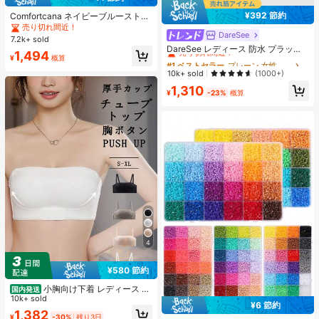
¥392 節約
Comfortcana ネイビーブルーストラ
イプ パフスリーブ シングルブレスト
売り切れ間近！
DareSee
#1 ベストセラー
プレーン 女性用ヒールサンダル
カジュアルシャツ、夏物アパレル
7.2k+ sold
売り切れ間近！
DareSee レディース 防水 プラット
1,494
¥
概算
フォーム 厚底サンダル オープントゥ
#1 ベストセラー
#1 ベストセラー
プレーン 女性用ヒールサンダル
プレーン 女性用ヒールサンダル
スリッポンシューズ 夏新作 チャンキ
売り切れ間近！
売り切れ間近！
10k+ sold
(1000+)
ーハイヒール Y2Kスタイル 通学向け
#1 ベストセラー
プレーン 女性用ヒールサンダル
1,310
¥
-23%
概算
売り切れ間近！
4
¥580 節約
小胸向け下着 レディース 、
国内発送
脇高UPブラジャー 無地チューブト
10k+ sold
¥6 節約
ップ 、ストラップレスカップ付きブ
#2 ベストセラー
に ジュエリー製作セット
1,382
¥
-30%
残り3日
ラ 、取り外し可能な肩紐インナー、