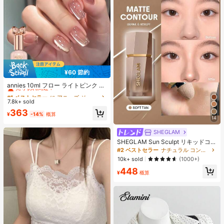
¥60 節約
#1 ベストセラー
に アニーズ ジェルネイルポリッシュ
売り切れ間近！
annies 10ml フロー ライトピンク キ
ャットアイ ジェルネイルポリッシュ
#1 ベストセラー
#1 ベストセラー
に アニーズ ジェルネイルポリッシュ
に アニーズ ジェルネイルポリッシュ
ウルトラシャイン UVジェル ミラー
7.8k+ sold
売り切れ間近！
売り切れ間近！
グラス キャットマグネットジェル ワ
#1 ベストセラー
に アニーズ ジェルネイルポリッシュ
363
ニス ネイルサプライ
¥
-14%
概算
14
売り切れ間近！
SHEGLAM
SHEGLAM Sun Sculpt リキッドコン
ター-Soft Tan ノーズシャドウ シェ
#2 ベストセラー
ナチュラル コントゥア＆ブロンザー
ーディング 女性と女の子のためのブ
10k+ sold
(1000+)
ランドビューティーコスメメイクア
448
ップ
¥
概算