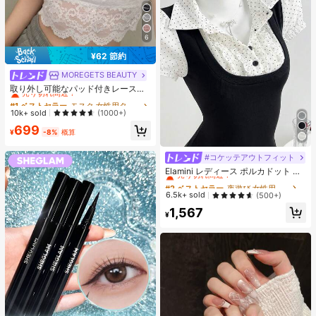
6
¥62 節約
MOREGETS BEAUTY
#1 ベストセラー
モスク 女性用タンクトップ&キャミス
売り切れ間近！
取り外し可能なパッド付きレースキ
ャミソール、多用途ノースリーブア
#1 ベストセラー
#1 ベストセラー
モスク 女性用タンクトップ&キャミス
モスク 女性用タンクトップ&キャミス
ンダーシャツ、女性向け、新学期、
売り切れ間近！
売り切れ間近！
10k+ sold
(1000+)
クリスマス、春節、カジュアルホワ
#1 ベストセラー
モスク 女性用タンクトップ&キャミス
699
イトサマー、シック&エレガント
¥
-8%
概算
売り切れ間近！
#コケッテアウトフィット
#2 ベストセラー
夜遊び 女性用ブラウス
売り切れ間近！
Elamini レディース ポルカドット パ
ッチワーク レーストリム 配色 ウエ
#2 ベストセラー
#2 ベストセラー
夜遊び 女性用ブラウス
夜遊び 女性用ブラウス
スト ショートスリーブ トップス 夏
売り切れ間近！
売り切れ間近！
6.5k+ sold
(500+)
用
#2 ベストセラー
夜遊び 女性用ブラウス
1,567
¥
売り切れ間近！