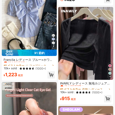
¥
9
¥1 節約
#1 ベストセラー
に ファブリック 柔らかなオフィスブラウス
売り切れ間近！
Franclia レディース ブルー×ホワイ
ト ストライプ ボタン付きシャーリン
#1 ベストセラー
#1 ベストセラー
に ファブリック 柔らかなオフィスブラウス
に ファブリック 柔らかなオフィスブラウス
グ Vネックシャツ 夏向け エフォート
売り切れ間近！
売り切れ間近！
10k+ sold
(1000+)
レスシック ブラウス 通学・新学期向
#1 ベストセラー
に ファブリック 柔らかなオフィスブラウス
1,223
け 春カジュアル
¥
概算
14
売り切れ間近！
#1 ベストセラー
作物 レディース軽量カーディガン
売り切れ間近！
INAWLY レディース 無地カジュアル
薄手カーディガン、春夏用
#1 ベストセラー
#1 ベストセラー
作物 レディース軽量カーディガン
作物 レディース軽量カーディガン
売り切れ間近！
売り切れ間近！
10k+ sold
(1000+)
#1 ベストセラー
作物 レディース軽量カーディガン
915
¥
概算
売り切れ間近！