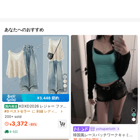
あなたへのおすすめ
11
¥3,448 節約
KDXD2026 レジャー ファッ
国内発送
ション ロングサイズ 夏服 女性 ワイ
#3 ベストセラー
に 刺繍 レディースコーデ
ルドスタイル ボア付きトップス ワイ
200+ sold
ルドスタイル ロングスカート 3点セ
3,372
#1 ベストセラー
に 緑色 万能デイリートップス
ット UVカット 軽量 通気性 袖付き
¥
-51%
ヒップカバー効果 通気性抜群 サイズ
売り切れ間近！
yohuperloth
4-5日
豊富
#1 ベストセラー
#1 ベストセラー
に 緑色 万能デイリートップス
に 緑色 万能デイリートップス
韓国風レースパッチワークキャミソ
ールタンクトップ、Y2Kエステティ
売り切れ間近！
売り切れ間近！