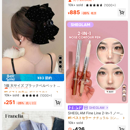
ック、ストリートウェアカジュアル
#1 ベストセラー
に 緑色 万能デイリートップス
10k+ sold
(1000+)
サマー
売り切れ間近！
885
¥
-20%
概算
5
¥83 節約
#1 ベストセラー
ポリエステル 髪の爪
売り切れ間近！
1個 大サイズ ブラックベルベット リ
ボン ヘアクリップ クリスタルライン
#1 ベストセラー
#1 ベストセラー
ポリエステル 髪の爪
ポリエステル 髪の爪
ストーン装飾付き、エレガントな二
売り切れ間近！
売り切れ間近！
10k+ sold
(1000+)
重レイヤー フロック加工リボン レデ
5
#1 ベストセラー
ポリエステル 髪の爪
251
ィース用
¥
-25%
残り2日
売り切れ間近！
SHEGLAM
SHEGLAM Fine Line 2-In-1 ノーズ
コンター&ハイライトペン-Buff ノー
#1 ベストセラー
ナチュラル コントゥア＆ブロンザー
ズシャドウ シェーディング 女性と女
10k+ sold
の子のためのブランドビューティー
426
コスメメイクアップ