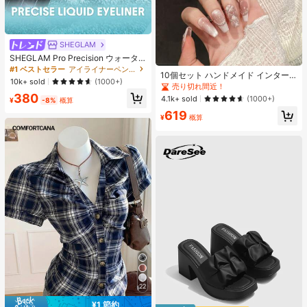
SHEGLAM
SHEGLAM Pro Precision ウォータ
ープルーフリキッドアイライナー-Bl
#1 ベストセラー
アイライナーペンシル アイライナー
10個セット ハンドメイド インター
ack 女性と女の子のためのブランド
10k+ sold
(1000+)
ネットセレブリティ優しいラインス
売り切れ間近！
ビューティーコスメメイクアップ
トーンラティスフレンチフォークフ
380
4.1k+ sold
(1000+)
¥
-8%
概算
ァックスパールピンクキャットアイ
619
ボウ偽ネイル プレスオンネイル ネイ
¥
概算
ルサプライ ハンドメイドプレスオン
ネイル
22
¥1 節約