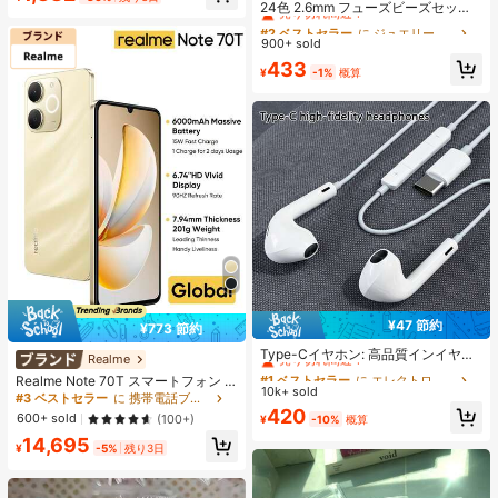
売り切れ間近！
24色 2.6mm フューズビーズセッ
胸ボタンナイトブラ 、滑り止めブラ
ト、大人向けピクセルアートDIYパ
#2 ベストセラー
#2 ベストセラー
に ジュエリー製作セット
に ジュエリー製作セット
トップ 白
ズル、フューズビーズハンドメイド
900+ sold
売り切れ間近！
売り切れ間近！
ピクセルアートDIYパズル 3Dパズル
#2 ベストセラー
に ジュエリー製作セット
433
DIYアイロンビーズハンドメイドク
¥
-1%
概算
売り切れ間近！
ラフト、誕生日、バレンタインデ
ー、パーティーギフト、リフィルビ
ーズセット
¥47 節約
¥773 節約
#1 ベストセラー
に エレクトロニクス
売り切れ間近！
Type-Cイヤホン: 高品質インイヤー
Realme
ヘッドホン、3ボタンインラインコ
#1 ベストセラー
#1 ベストセラー
に エレクトロニクス
に エレクトロニクス
Realme Note 70T スマートフォン 4
ントロール内蔵、音楽再生、通話応
10k+ sold
売り切れ間近！
売り切れ間近！
GB+64GB/4GB+128GB/4GB+256G
#3 ベストセラー
に 携帯電話ブランド 携帯電話
答、音量調整が簡単。17/16/15シリ
B グローバル版 4G LTE、Android 15
#1 ベストセラー
に エレクトロニクス
420
ーズ、Plus、Pro、Pro Maxモデル対
600+ sold
(100+)
¥
-10%
概算
アンロック携帯電話、6000mAh大
売り切れ間近！
応
14,695
容量バッテリー、50MP AIカメラ、9
¥
-5%
残り3日
0Hzスクリーン モバイルフォン プラ
スライト、15W急速充電、8コアチッ
プセット、アダプターなし、ベトナ