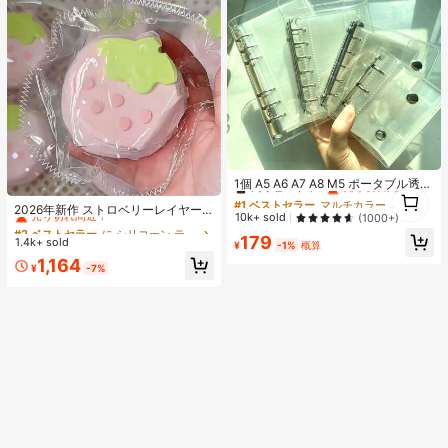
ムSIMロック
#1 ベストセラー
マルチカラー バインダー
高リピート率
売り切れ間近！
1個 A5 A6 A7 A8 M5 ポータブル透明
#2 ベストセラー
に シリコーン ティーンエイジャー向けのノベルティ＆ギャグおもちゃ
1
ルーズリーフバインダー、透明ステ
#1 ベストセラー
#1 ベストセラー
マルチカラー バインダー
マルチカラー バインダー
1
売り切れ間近！
2026年新作 ストロベリーレイヤー
ッカーブック、シールブック、ステ
高リピート率
高リピート率
売り切れ間近！
売り切れ間近！
10k+ sold
(1000+)
ケーキ シリコンスクイーズトイ 1
ッカーブック、写真収納バッグ、フ
#2 ベストセラー
#2 ベストセラー
に シリコーン ティーンエイジャー向けのノベルティ＆ギャグおもちゃ
に シリコーン ティーンエイジャー向けのノベルティ＆ギャグおもちゃ
#1 ベストセラー
マルチカラー バインダー
個、厚手&ソフト、学生、誕生日、
179
ォトアルバム、貯金プランブック、
1.4k+ sold
売り切れ間近！
売り切れ間近！
¥
-1%
概算
サプライズ、ホリデー、カップル、
高リピート率
売り切れ間近！
プランナー、ノート、オフィス文房
#2 ベストセラー
に シリコーン ティーンエイジャー向けのノベルティ＆ギャグおもちゃ
1,164
クリスマス、ゲーマー、ストレス解
具、学用品として使用可能
¥
-7%
売り切れ間近！
消に最適なギフト