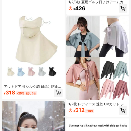
ク・オートバイ・自転車用
1/2/3枚 夏用ゴルフ日よけアームカバ
ー、高弾性、吸汗、通気性、ユニセ
426
¥
ックス アウトドアスポーツ サイクリ
ング日よけ
アウトドア用 シルク調 日焼け防止フ
ェイスマスク、UVカット ネックゲイ
318
¥
-25%
残り3日
ター 男女兼用、サイクリング、運
転、夏に適しています
1/2枚 レディース 速乾 UVカット シ
ョール、ベルト、スカーフ、スポー
512
¥
-18%
ツスカート、フィットネスヨガセッ
ト、ボディコンスカート、タイフロ
ントドレス