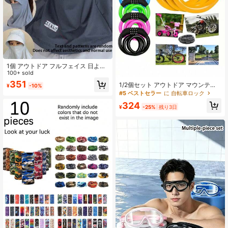
1個 アウトドア フルフェイス 日よけ
帽子、ユニセックス 夏用 UVカット
100+ sold
ネックゲイター スカーフ マスク コ
351
1/2個セット アウトドア マウンテン
¥
-10%
ンボ
バイク用 調整可能カラー 防盗 4桁ス
#5 ベストセラー
に 自転車ロック
チールケーブル ダイヤル式自転車ロ
324
ック、初期コード: 0000
¥
-25%
残り3日