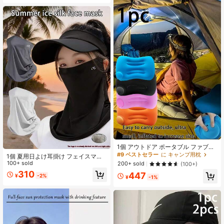
1個 アウトドア ポータブル ファブリ
ック エアピロー、軽量 インフレータ
#9 ベストセラー
に キャンプ用枕
1個 夏用日よけ耳掛け フェイスマス
ブル 折りたたみ キャンプ用枕、キャ
ク、通気性のあるアイスシルクフェ
100+ sold
200+ sold
(100+)
ンプ、オフィスデスクでの仮眠、ハ
イスカバー、ユニセックス日よけフ
310
447
イキング バックパッキング、トラベ
¥
-2%
ェイスマスク
¥
-1%
ルアクセサリー