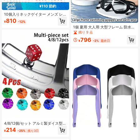
¥110 節約
10個入りネックゲイター メンズ レデ
ィース アウトドア マスク ヘッドバ
810
¥
-12%
ンド バンダナ 再利用可能 釣り バイ
1個 夏用 大人用 大型フレーム 防水
ク バラクラバ 多機能ネックゲイター
防曇 水泳ゴーグル 耳栓付き、高精細
残り 9 点
アイプロテクション スイムゴーグル
796
アクセサリー (ランダムスイムゴーグ
¥
-2%
最終日
ルボックス付き)
4/8/12個/セット アルミ製ダイス型バ
ルブステムキャップ、車のタイヤエ
214
¥
-25%
残り3日
アバルブダストキャップ、ホイール
ステムタイヤキャップ、車・トラッ