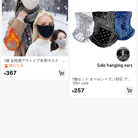
1個 女性用アウトドア冬用マスク、
高品質フェイクファー スキー アイプ
残り 3 点
ロテクション 防風 厚手 防寒フェイ
367
スカバー
¥
1個セット オールシーズン対応 アウ
トドア日よけフェイスマスク ネック
100+ sold
ゲイター、アイスシルク通気性ネッ
257
¥
クウォーマー 男女兼用、サイクリン
グ、旅行、アウトドア使用に適し、
UVカット