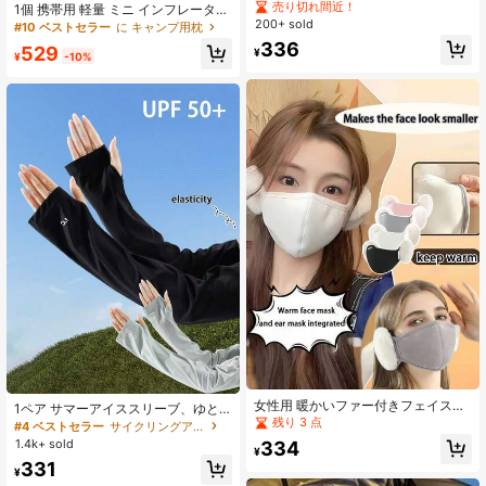
ー - 防風、伸縮性無地マスク、アウ
売り切れ間近！
1個 携帯用 軽量 ミニ インフレータブ
トドアサイクリングやカジュアルウ
ルクッション、スタジアムシートブ
200+ sold
#10 ベストセラー
に キャンプ用枕
ェアに適しています、カジュアルマ
ースターパッド、折りたたみ式 防水
336
スク | なめらかな質感デザイン | 通気
529
¥
シートパッド、アウトドアキャン
¥
-10%
性のある素材
プ、ハイキング、ビーチ、オフィス
に適しています(グレー)
#4 ベストセラー
サイクリングアイススリーブ
売り切れ間近！
女性用 暖かいファー付きフェイスマ
#4 ベストセラー
#4 ベストセラー
サイクリングアイススリーブ
サイクリングアイススリーブ
1ペア サマーアイススリーブ、ゆと
スク、かわいくて通気性のある、2in
残り 3 点
りのある通気性のある日よけアーム
売り切れ間近！
売り切れ間近！
1 防風マスク 冬用
スリーブ、冷感シルク ドライビング
1.4k+ sold
334
#4 ベストセラー
サイクリングアイススリーブ
¥
UV保護スリーブ
売り切れ間近！
331
¥