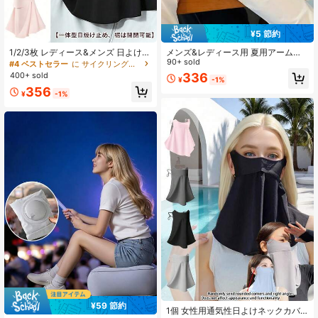
¥5 節約
1/2/3枚 レディース&メンズ 日よけフ
メンズ&レディース用 夏用アームス
ェイスマスク アウトドアサイクリン
リーブ、アウトドアスポーツ用 ルー
90+ sold
#4 ベストセラー
に サイクリングマスク＆スカーフ
グ 日よけ UVカット フルフェイスマ
ズ&通気性、サイクリング ドライビ
400+ sold
336
¥
-1%
スク メッシュアイプロテクション 飲
ング アームスリーブ、マルチカラー
356
みやすい 3Dデザイン アウトドア活
¥
-1%
動 サイクリング ドライブ 夏用バラ
クラバ
¥59 節約
1個 女性用通気性日よけネックカバ