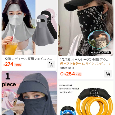
#1 ベストセラー
に サイクリングマスク＆スカーフ
売り切れ間近！
1/2個 レディース 夏用フェイスマス
#1 ベストセラー
#1 ベストセラー
に サイクリングマスク＆スカーフ
に サイクリングマスク＆スカーフ
1/2/4枚 オールシーズン対応 アウト
ク 飲み口付き、ネック保護 日焼け止
ドア スカーフ フェイスマスク カシ
274
売り切れ間近！
売り切れ間近！
¥
-10%
め フェイスカバー、フルフェイスマ
ュー 通気性 サイクリング ハンティ
600+ sold
#1 ベストセラー
に サイクリングマスク＆スカーフ
スク、UVカット フェイスカバー
ングマスク、夏ランニング、ハイキ
売り切れ間近！
254
ング、サイクリング、日よけ、UVカ
¥
-1%
ット アウトドアスポーツ、UVカット
サイクリング保護マスク