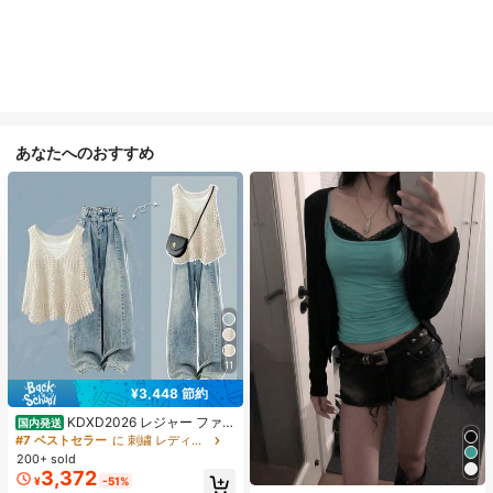
あなたへのおすすめ
11
¥3,448 節約
KDXD2026 レジャー ファッ
国内発送
ション ロングサイズ 夏服 女性 ワイ
#7 ベストセラー
に 刺繍 レディースコーデ
ルドスタイル ボア付きトップス ワイ
200+ sold
ルドスタイル ロングスカート 3点セ
3,372
¥
-51%
ット UVカット 軽量 通気性 袖付き