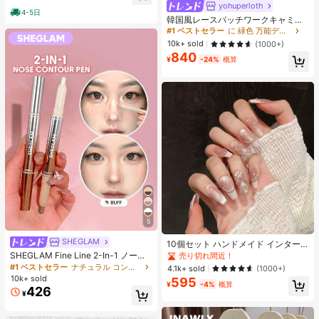
ヒップカバー効果 通気性抜群 サイズ
yohuperloth
#1 ベストセラー
に 緑色 万能デイリートップス
4-5日
豊富
売り切れ間近！
韓国風レースパッチワークキャミソ
ールタンクトップ、Y2Kエステティ
#1 ベストセラー
#1 ベストセラー
に 緑色 万能デイリートップス
に 緑色 万能デイリートップス
ック、ストリートウェアカジュアル
売り切れ間近！
売り切れ間近！
10k+ sold
(1000+)
サマー
840
#1 ベストセラー
に 緑色 万能デイリートップス
¥
-24%
概算
売り切れ間近！
5
SHEGLAM
10個セット ハンドメイド インター
ネットセレブリティ優しいラインス
SHEGLAM Fine Line 2-In-1 ノーズ
売り切れ間近！
トーンラティスフレンチフォークフ
コンター&ハイライトペン-Buff ノー
#1 ベストセラー
ナチュラル コントゥア＆ブロンザー
4.1k+ sold
(1000+)
ァックスパールピンクキャットアイ
ズシャドウ シェーディング 女性と女
10k+ sold
595
ボウ偽ネイル プレスオンネイル ネイ
¥
-4%
概算
の子のためのブランドビューティー
426
ルサプライ ハンドメイドプレスオン
¥
コスメメイクアップ
ネイル