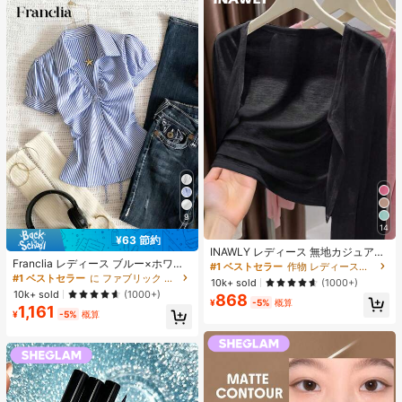
9
14
#1 ベストセラー
作物 レディース軽量カーディガン
¥63 節約
#1 ベストセラー
に ファブリック 柔らかなオフィスブラウス
売り切れ間近！
INAWLY レディース 無地カジュアル
売り切れ間近！
Franclia レディース ブルー×ホワイ
薄手カーディガン、春夏用
#1 ベストセラー
#1 ベストセラー
作物 レディース軽量カーディガン
作物 レディース軽量カーディガン
ト ストライプ ボタン付きシャーリン
#1 ベストセラー
#1 ベストセラー
に ファブリック 柔らかなオフィスブラウス
に ファブリック 柔らかなオフィスブラウス
売り切れ間近！
売り切れ間近！
10k+ sold
(1000+)
グ Vネックシャツ 夏向け エフォート
売り切れ間近！
売り切れ間近！
10k+ sold
(1000+)
868
#1 ベストセラー
作物 レディース軽量カーディガン
レスシック ブラウス 通学・新学期向
¥
-5%
概算
1,161
#1 ベストセラー
に ファブリック 柔らかなオフィスブラウス
け 春カジュアル
売り切れ間近！
¥
-5%
概算
売り切れ間近！