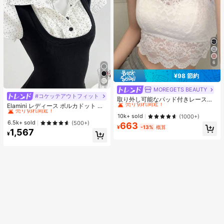
6
¥98 節約
MOREGETS BEAUTY
#1 ベストセラー
モスク 女性用タンクトップ&キャミス
#コケッテアウトフィット
#2 ベストセラー
夜遊び 女性用ブラウス
売り切れ間近！
取り外し可能なパッド付きレースキ
売り切れ間近！
Elamini レディース ポルカドット パ
ャミソール、多用途ノースリーブア
#1 ベストセラー
#1 ベストセラー
モスク 女性用タンクトップ&キャミス
モスク 女性用タンクトップ&キャミス
ッチワーク レーストリム 配色 ウエ
ンダーシャツ、女性向け、新学期、
#2 ベストセラー
#2 ベストセラー
夜遊び 女性用ブラウス
夜遊び 女性用ブラウス
売り切れ間近！
売り切れ間近！
10k+ sold
(1000+)
スト ショートスリーブ トップス 夏
クリスマス、春節、カジュアルホワ
売り切れ間近！
売り切れ間近！
6.5k+ sold
(500+)
663
#1 ベストセラー
モスク 女性用タンクトップ&キャミス
用
イトサマー、シック&エレガント
¥
-13%
概算
1,567
#2 ベストセラー
夜遊び 女性用ブラウス
売り切れ間近！
¥
売り切れ間近！