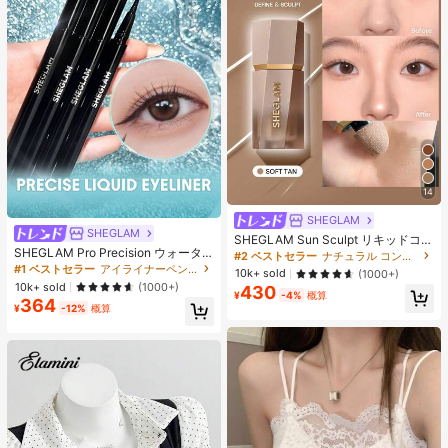
14
SHEGLAM
SHEGLAM
SHEGLAM Sun Sculpt リキッドコン
SHEGLAM Pro Precision ウォータ
ター-Soft Tan ノーズシャドウ シェ
#2 ベストセラー
ナチュラル コントゥア＆ブロンザー
ープルーフリキッドアイライナー-Bl
ーディング 女性と女の子のためのブ
#1 ベストセラー
アイライナーペンシル アイライナー
10k+ sold
(1000+)
ack 女性と女の子のためのブランド
ランドビューティーコスメメイクア
10k+ sold
(1000+)
430
ビューティーコスメメイクアップ
ップ
¥
-4%
概算
364
¥
-12%
概算