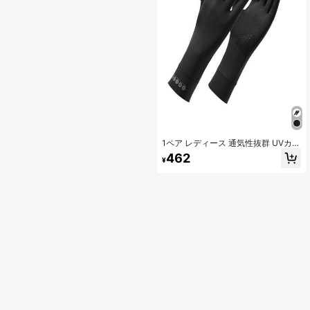
1ペア レディース 通気性抜群 UVカッ
ト フィンガーレスグローブ、滑り止
462
¥
め、自転車、運転、アウトドアスポ
ーツ、ハイキング、旅行に適してい
ます