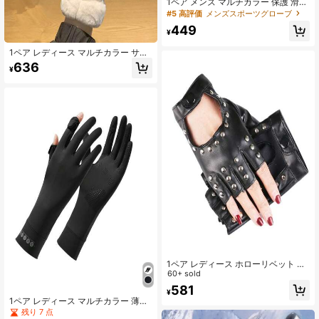
1ペア メンズ マルチカラー 保護 滑り
止め 通気性 軽量 ハーフフィンガー
#5 高評価
メンズスポーツグローブ
グローブ サイクリング、アウトドア
449
スポーツ、運転、ハイキング、トレ
¥
ッキング用
1ペア レディース マルチカラー サー
マル裏地 厚手 防風 防水 タッチスク
636
¥
リーン対応 暖かい手袋 秋冬 サイク
リング、運転、アウトドアスポー
ツ、スキー、通勤用
1ペア レディース ホローリベット 滑
り止め 通気性 ショート PU パンク ハ
60+ sold
ーフフィンガーグローブ ステージパ
581
¥
フォーマンス、ストリートダンス、
1ペア レディース マルチカラー 薄手
オートバイライディング用
通気性 滑り止め ハーフフィンガー
残り 7 点