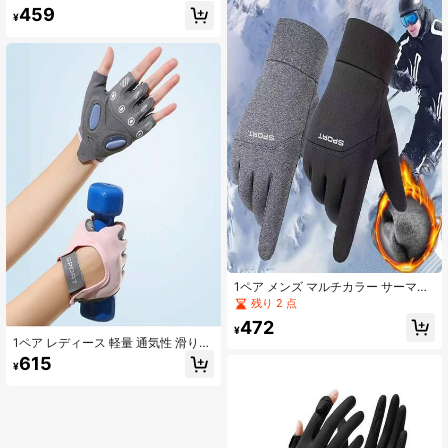
分割指 アイスシルク 日焼け防止手
459
袋、サイクリング、運転、アウトド
¥
アスポーツ、ハイキング、旅行に適
しています
1ペア メンズ マルチカラー サーマル
裏地 暖かい タッチスクリーン対応
残り 2 点
滑り止め手袋 サイクリング、運転、
472
ランニング、朝の運動、ワークアウ
¥
1ペア レディース 軽量 通気性 滑り止
ト、アウトドアスポーツ、秋/冬用
め 衝撃吸収 水ぶくれ防止 ハーフフ
615
¥
ィンガーグローブ フィットネス、ウ
ェイトリフティング、ケトルベル、
アウトドアスポーツ、ヨガ、ハイキ
ング、サイクリング用