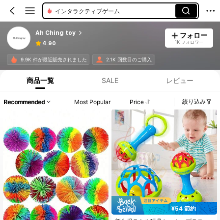
インタラクティブゲーム
Ah Ching toy
フォロー
1K フォロワー
4.90
9.9K 件が最近販売されました
2.1K 回数目のご購入
商品一覧
SALE
レビュー
絞り込み
Recommended
Most Popular
Price
¥54 節約