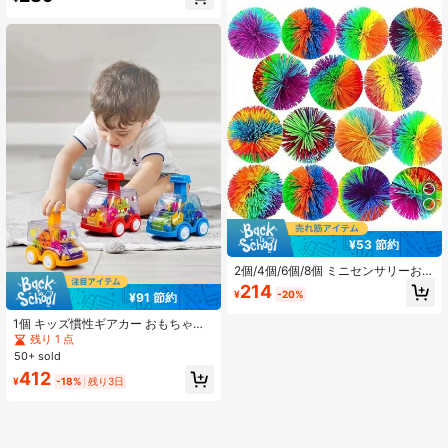
ビーチ、バスルーム、パーティー用
[1個入りと2個入りがランダム][2スタ
イルランダム]購入時に blind box を
開けたような気分に、キッズバスお
もちゃ、ビーチおもちゃ、ダイビン
グおもちゃ、キッズバスボム、アウ
トドアプレイハウス、誕生日、バス
おもちゃホルダー、キッズバスルー
ムデコレーション、バスおもちゃネ
ット、キッズバスボム、穴なしバス
おもちゃ、バスおもちゃ、バスボム
セット、トーニー、AHS、バスおも
ちゃ、ビーチおもちゃ、プールおも
ちゃ
¥53 節約
2個/4個/6個/8個 ミニセンサリーおも
ちゃセット - ボール、ストレッチボ
214
¥
-20%
¥91 節約
ール、レインボーベルベットボー
ル、粘着ボールストレス解消玩具 -
1個 キッズ慣性ギアカー おもちゃ、
ホリデーパーティーギフト!プラスチ
押すと動く、3歳以上の子供向け、ラ
残り 1 点
ックボール、スイングボールセッ
ンダムカラー、男の子おもちゃ2歳、
ト、バウンシーボール、ティーン向
50+ sold
思春期男の子おもちゃ、自閉症児童
けストッキングスタッフ、センサリ
412
向けおもちゃ、男の子おもちゃ、キ
ーおもちゃ、ボール、バウンシーボ
¥
-18%
残り3日
ッズおもちゃ
ール、センサリーおもちゃ、ストレ
スボール