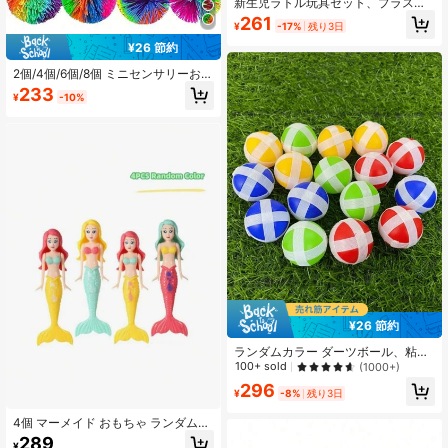
新生児ラトル玩具セット、プラスチ
ックラトル玩具アソート(0-3歳向
261
¥
-17%
残り3日
け、ランダムなダブルヘッド設計)
¥26 節約
2個/4個/6個/8個 ミニセンサリーおも
ちゃセット - ボール、ストレッチボ
233
¥
-10%
ール、レインボーベルベットボー
ル、ベタベタボールストレス解消お
もちゃ - ホリデーパーティーギフト!
プラスチックボール、スウィングボ
ールセット、バウンシーボール、テ
ィーンのための靴下の中入れ物、感
覚的なおもちゃ、ボール、バウンシ
ーボール、感覚的なおもちゃ、スト
レスボール
¥26 節約
ランダムカラー ダーツボール、粘着
ボール、パーティートスゲーム、ア
100+ sold
(1000+)
ウトドアダーツゲーム
296
¥
-8%
残り3日
4個 マーメイド おもちゃ ランダムカ
ラー、誕生日プレゼント、プール、
289
¥