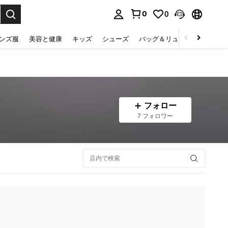
0
0
select.
ンズ服
美容と健康
キッズ
シューズ
バッグ＆リュック
下着＆
フォロー
7 フォロワー