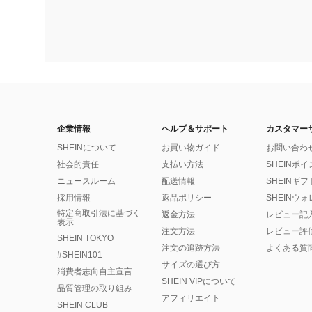
企業情報
ヘルプ＆サポート
カスタマー
SHEINについて
お買い物ガイド
お問い合わ
社会的責任
支払い方法
SHEINポ
ニュースルーム
配送情報
SHEINギ
採用情報
返品ポリシー
SHEINウ
特定商取引法に基づく
返金方法
レビュー記
表示
注文方法
レビュー評
SHEIN TOKYO
注文の追跡方法
よくある質
#SHEIN101
サイズの選び方
消費者志向自主宣言
SHEIN VIPについて
品質管理の取り組み
アフィリエイト
SHEIN CLUB