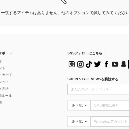
一致するアイテムはありません。他のオプションで試してみてくださ
サポート
SNSフォローはこちら：
せ
イント
フトカード
SHEIN STYLE NEWSを購読する
ォレット
入方法
価ルール
問
JP + 81
JP + 81