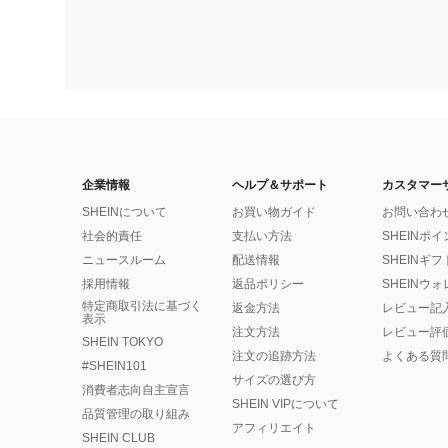
企業情報
ヘルプ＆サポート
カスタマー
SHEINについて
お買い物ガイド
お問い合わ
社会的責任
支払い方法
SHEINポ
ニュースルーム
配送情報
SHEINギ
採用情報
返品ポリシー
SHEINウ
特定商取引法に基づく
返金方法
レビュー記
表示
注文方法
レビュー評
SHEIN TOKYO
注文の追跡方法
よくある質
#SHEIN101
サイズの選び方
消費者志向自主宣言
SHEIN VIPについて
品質管理の取り組み
アフィリエイト
SHEIN CLUB