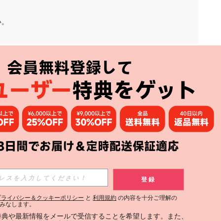
い。
アプリ
購読
登録
登録する
プライバシー＆クッキーポリシー
と
利用規約
の内容を十分ご理解の
みなします。
購読
定特典や最新情報をメールで受信することを希望します。また、