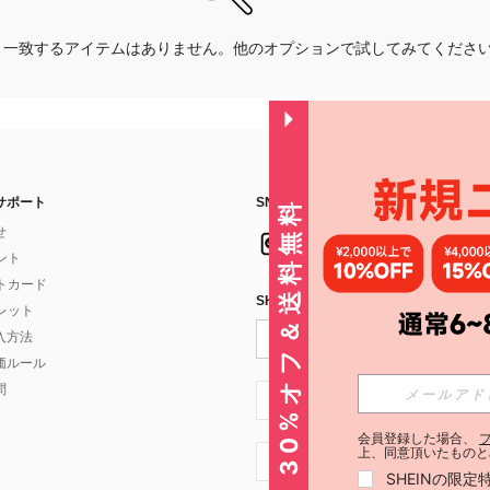
一致するアイテムはありません。他のオプションで試してみてくださ
サポート
SNSフォローはこちら：
30%オフ＆送料無料
せ
イント
フトカード
SHEIN STYLE NEWSを購読する
ォレット
入方法
価ルール
問
JP + 81
会員登録した場合、
上、同意頂いたものと
JP + 81
SHEINの限