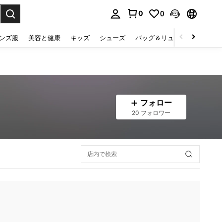
0
0
select.
ンズ服
美容と健康
キッズ
シューズ
バッグ＆リュック
下着＆
フォロー
20 フォロワー