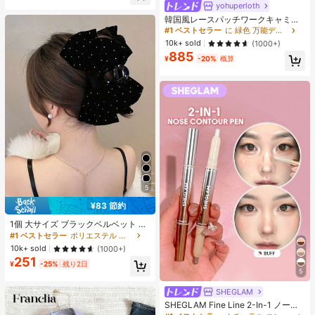
ヒップカバー効果 通気性抜群 サイズ
yohuperloth
#1 ベストセラー
に 緑色 万能デイリートップス
豊富
売り切れ間近！
韓国風レースパッチワークキャミソ
ールタンクトップ、Y2Kエステティ
#1 ベストセラー
#1 ベストセラー
に 緑色 万能デイリートップス
に 緑色 万能デイリートップス
ック、ストリートウェアカジュアル
売り切れ間近！
売り切れ間近！
10k+ sold
(1000+)
サマー
885
#1 ベストセラー
に 緑色 万能デイリートップス
¥
-20%
概算
売り切れ間近！
5
¥83 節約
#1 ベストセラー
ポリエステル 髪の爪
売り切れ間近！
1個 大サイズ ブラックベルベット リ
ボン ヘアクリップ クリスタルライン
#1 ベストセラー
#1 ベストセラー
ポリエステル 髪の爪
ポリエステル 髪の爪
ストーン装飾付き、エレガントな二
売り切れ間近！
売り切れ間近！
10k+ sold
(1000+)
重レイヤー フロック加工リボン レデ
251
#1 ベストセラー
ポリエステル 髪の爪
ィース用
¥
-25%
残り2日
5
売り切れ間近！
SHEGLAM
SHEGLAM Fine Line 2-In-1 ノーズ
コンター&ハイライトペン-Buff ノー