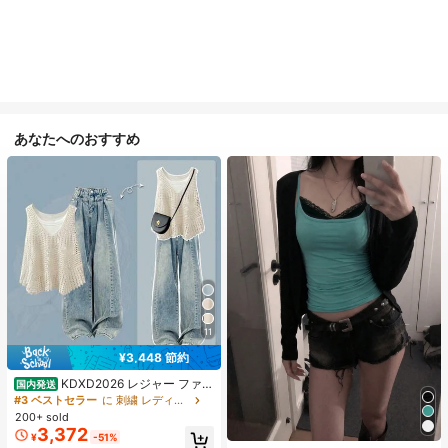
あなたへのおすすめ
11
¥3,448 節約
KDXD2026 レジャー ファッ
国内発送
ション ロングサイズ 夏服 女性 ワイ
#3 ベストセラー
に 刺繍 レディースコーデ
ルドスタイル ボア付きトップス ワイ
200+ sold
ルドスタイル ロングスカート 3点セ
3,372
¥
-51%
ット UVカット 軽量 通気性 袖付き