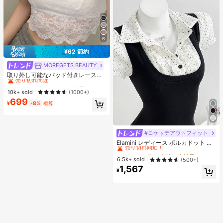
6
¥62 節約
MOREGETS BEAUTY
#1 ベストセラー
モスク 女性用タンクトップ&キャミス
売り切れ間近！
取り外し可能なパッド付きレースキ
ャミソール、多用途ノースリーブア
#1 ベストセラー
#1 ベストセラー
モスク 女性用タンクトップ&キャミス
モスク 女性用タンクトップ&キャミス
ンダーシャツ、女性向け、新学期、
売り切れ間近！
売り切れ間近！
10k+ sold
(1000+)
クリスマス、春節、カジュアルホワ
699
#1 ベストセラー
モスク 女性用タンクトップ&キャミス
イトサマー、シック&エレガント
¥
-8%
概算
売り切れ間近！
#コケッテアウトフィット
#2 ベストセラー
夜遊び 女性用ブラウス
売り切れ間近！
Elamini レディース ポルカドット パ
ッチワーク レーストリム 配色 ウエ
#2 ベストセラー
#2 ベストセラー
夜遊び 女性用ブラウス
夜遊び 女性用ブラウス
スト ショートスリーブ トップス 夏
売り切れ間近！
売り切れ間近！
6.5k+ sold
(500+)
用
1,567
#2 ベストセラー
夜遊び 女性用ブラウス
¥
売り切れ間近！