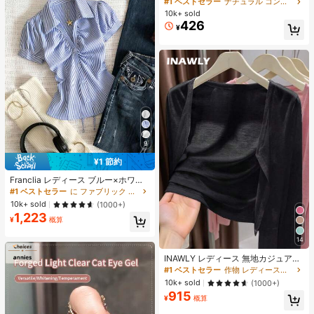
#1 ベストセラー
ナチュラル コントゥア＆ブロンザー
ズシャドウ シェーディング 女性と女
10k+ sold
の子のためのブランドビューティー
426
¥
コスメメイクアップ
9
¥1 節約
#1 ベストセラー
に ファブリック 柔らかなオフィスブラウス
売り切れ間近！
Franclia レディース ブルー×ホワイ
ト ストライプ ボタン付きシャーリン
#1 ベストセラー
#1 ベストセラー
に ファブリック 柔らかなオフィスブラウス
に ファブリック 柔らかなオフィスブラウス
グ Vネックシャツ 夏向け エフォート
売り切れ間近！
売り切れ間近！
10k+ sold
(1000+)
レスシック ブラウス 通学・新学期向
1,223
#1 ベストセラー
に ファブリック 柔らかなオフィスブラウス
け 春カジュアル
¥
概算
売り切れ間近！
14
#1 ベストセラー
作物 レディース軽量カーディガン
売り切れ間近！
INAWLY レディース 無地カジュアル
薄手カーディガン、春夏用
#1 ベストセラー
#1 ベストセラー
作物 レディース軽量カーディガン
作物 レディース軽量カーディガン
売り切れ間近！
売り切れ間近！
10k+ sold
(1000+)
915
#1 ベストセラー
作物 レディース軽量カーディガン
¥
概算
売り切れ間近！