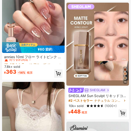
¥60 節約
#1 ベストセラー
に アニーズ ジェルネイルポリッシュ
売り切れ間近！
annies 10ml フロー ライトピンク キ
ャットアイ ジェルネイルポリッシュ
#1 ベストセラー
#1 ベストセラー
に アニーズ ジェルネイルポリッシュ
に アニーズ ジェルネイルポリッシュ
ウルトラシャイン UVジェル ミラー
7.8k+ sold
売り切れ間近！
売り切れ間近！
グラス キャットマグネットジェル ワ
363
#1 ベストセラー
に アニーズ ジェルネイルポリッシュ
¥
-14%
概算
ニス ネイルサプライ
売り切れ間近！
14
SHEGLAM
SHEGLAM Sun Sculpt リキッドコン
ター-Soft Tan ノーズシャドウ シェ
#2 ベストセラー
ナチュラル コントゥア＆ブロンザー
ーディング 女性と女の子のためのブ
10k+ sold
(1000+)
ランドビューティーコスメメイクア
448
ップ
¥
概算