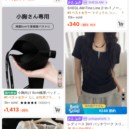
ヒップカバー効果 通気性抜群 サイズ
SHEGLAM
豊富
SHEGLAM Fine Line 2-In-1 ノーズ
コンター&ハイライトペン-Buff ノー
#1 ベストセラー
ナチュラル コントゥア＆ブロンザー
ズシャドウ シェーディング 女性と女
10k+ sold
の子のためのブランドビューティー
340
コスメメイクアップ
¥
-20%
概算
4
小胸向け 6cm極厚パッド 盛
国内発送
りブラ ノンワイヤー 谷間メイク シ
#1 ベストセラー
なし 女性用ブラジャーとブラレット
ームレス ボリュームアップ 美胸フィ
5k+ sold
(1000+)
ット ブラジャー
#3 ベストセラー
に プレーン 無地のカジュアルTシャツ
1,413
¥249 節約
¥
-20%
売り切れ間近！
yohuperloth
#3 ベストセラー
#3 ベストセラー
に プレーン 無地のカジュアルTシャツ
に プレーン 無地のカジュアルTシャツ
売り切れ間近！
売り切れ間近！
レディース 2in1 パッチワーク スリ
ムフィット 多用途 カジュアル 半袖T
#3 ベストセラー
に プレーン 無地のカジュアルTシャツ