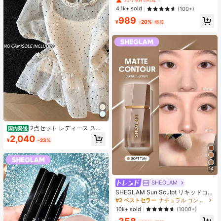
シャツ ブラック 夏用
売り切れ間近！
4.1k+ sold
(100+)
989
¥
-20%
概算
2点セット レディース スイ
国内発送
ートスタイル 水玉模様 メッシュ フ
2,040
¥
-23%
リル パフスリーブ クロップトップ
フレッシュサマー ドールブラウス ト
ップス 半袖 ドット柄 ショート丈 透
け感 シースルー ガーリー 大人可愛
14
い フェミニン 春夏
SHEGLAM
SHEGLAM Sun Sculpt リキッドコン
ター-Soft Tan ノーズシャドウ シェ
#2 ベストセラー
ナチュラル コントゥア＆ブロンザー
ーディング 女性と女の子のためのブ
10k+ sold
(1000+)
ランドビューティーコスメメイクア
ップ