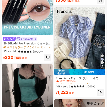
358
¥
-20%
概算
SHEGLAM
SHEGLAM Pro Precision ウォータ
ープルーフリキッドアイライナー-Bl
#1 ベストセラー
アイライナーペンシル アイライナー
ack 女性と女の子のためのブランド
10k+ sold
(1000+)
ビューティーコスメメイクアップ
330
¥
-20%
概算
9
¥1 節約
#1 ベストセラー
に ファブリック 柔らかなオフィスブラウス
売り切れ間近！
Franclia レディース ブルー×ホワイ
ト ストライプ ボタン付きシャーリン
#1 ベストセラー
#1 ベストセラー
に ファブリック 柔らかなオフィスブラウス
に ファブリック 柔らかなオフィスブラウス
グ Vネックシャツ 夏向け エフォート
売り切れ間近！
売り切れ間近！
10k+ sold
(1000+)
レスシック ブラウス 通学・新学期向
#1 ベストセラー
に ファブリック 柔らかなオフィスブラウス
1,223
け 春カジュアル
¥
概算
売り切れ間近！