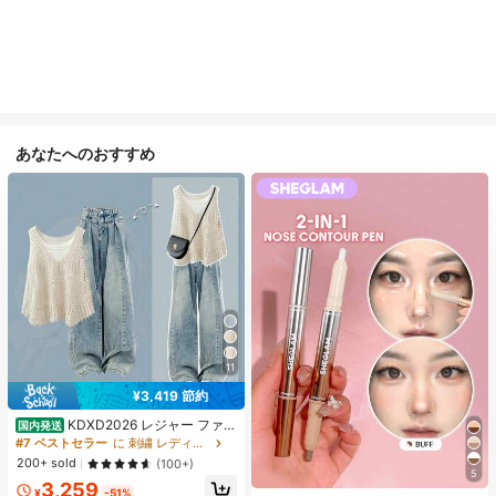
あなたへのおすすめ
11
¥3,419 節約
KDXD2026 レジャー ファッ
国内発送
ション ロングサイズ 夏服 女性 ワイ
#7 ベストセラー
に 刺繍 レディースコーデ
ルドスタイル ボア付きトップス ワイ
200+ sold
(100+)
ルドスタイル ロングスカート 3点セ
5
3,259
ット UVカット 軽量 通気性 袖付き
¥
-51%