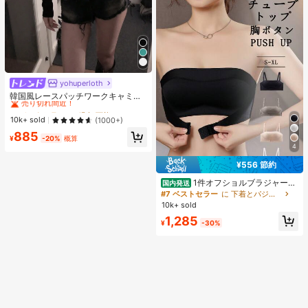
yohuperloth
#1 ベストセラー
に 緑色 万能デイリートップス
売り切れ間近！
韓国風レースパッチワークキャミソ
ールタンクトップ、Y2Kエステティ
#1 ベストセラー
#1 ベストセラー
に 緑色 万能デイリートップス
に 緑色 万能デイリートップス
ック、ストリートウェアカジュアル
売り切れ間近！
売り切れ間近！
10k+ sold
(1000+)
サマー
#1 ベストセラー
に 緑色 万能デイリートップス
885
¥
-20%
概算
売り切れ間近！
4
¥556 節約
1件オフショルブラジャー、
国内発送
小胸用アップチューブトップ、 オフ
#7 ベストセラー
に 下着とパジャマ
ショルインナー 、脇高 谷間メイク下
10k+ sold
着、A/Bカップノンワイヤーぶらジ
1,285
ャー
¥
-30%