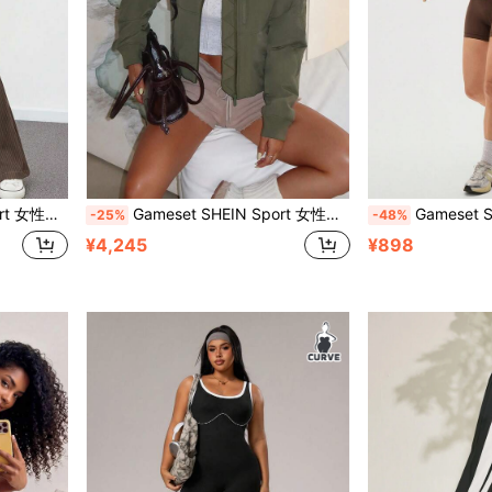
ェアとスポーツに適しています
Gameset SHEIN Sport 女性用カジュアル 日常通勤 シンプル 無地 ジップアップ スポーツ パデッドコート、秋冬
Gameset SHEIN Sport レディース アスレチック
-25%
-48%
¥4,245
¥898