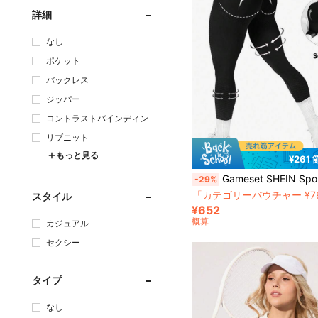
詳細
なし
ポケット
バックレス
ジッパー
コントラストバインディン
グ
リブニット
もっと見る
¥261
Gameset SHEIN Sport スポーツレギンス ワイドウエストバンド シームレス
-29%
「カテゴリーバウチャー ¥7
スタイル
¥652
概算
カジュアル
セクシー
タイプ
なし