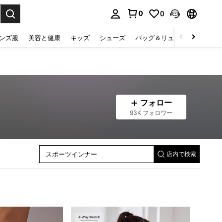
0
0
select.
ンズ服
美容と健康
キッズ
シューズ
バッグ＆リュック
下着＆
スポーツ ジャケット
フォロー
スポーツスカート＆スコート
93K フォロワー
レディース スポーツセットアップ
スポーツ tシャツ＆タンクトップ
スポーツパンツ
スポーツショーツ
スポーツインナー
スポーツ スウェット
店内で検索
スポーツレギンス
レディース スポーツジャンプスーツ