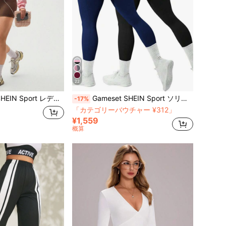
22
 ピンク ドロップショルダー ルーズ クロスラップ スウェットシャツ、ワークアウトウィメンズトップス
Gameset SHEIN Sport ソリッドカラー ハイウエスト シームレス伸縮性のあるタイトなヨガレギンス
-17%
「カテゴリーバウチャー ¥312」
残り 8 点
¥1,559
概算