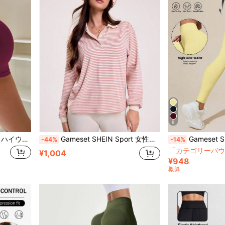
6
Gameset SHEIN Sport 無地 ハイウエスト シームレス スポーツショーツ
Gameset SHEIN Sport 女性用メッシュ ストライプ ハーフジップ リブ衿 スポーツポロシャツ、春秋
Gameset SHEIN Sport レディース 無
-44%
-14%
「カテゴリーバウチ
¥1,004
¥948
概算