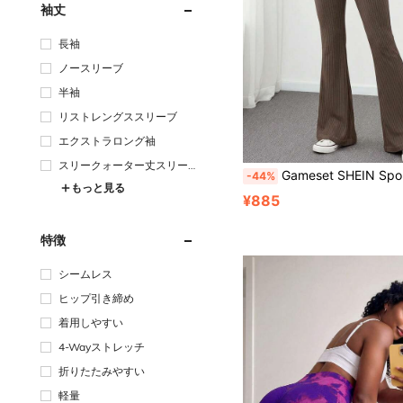
袖丈
長袖
ノースリーブ
半袖
リストレングススリーブ
エクストラロング袖
スリークォーター丈スリー
Gameset SHEIN Sport 女性用無地カジュアル万能レギンス、デイリーウ
-44%
ブ
もっと見る
¥885
特徴
シームレス
ヒップ引き締め
着用しやすい
4-Wayストレッチ
折りたたみやすい
軽量