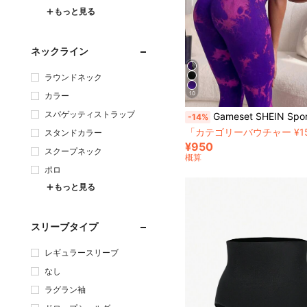
もっと見る
ネックライン
ラウンドネック
10
カラー
スパゲッティストラップ
Gameset SHEIN Sport 1枚 女性用 パープル タイダイ シームレス ニット 高弾性 ヒップアップ レギンス、ヨガ ランニング サイクリ
-14%
「カテゴリーバウチャー ¥1
スタンドカラー
¥950
スクープネック
概算
ポロ
もっと見る
スリーブタイプ
レギュラースリーブ
なし
ラグラン袖