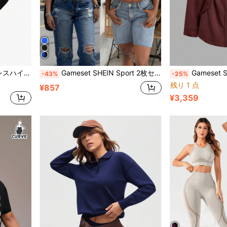
レディーススポーツ下着
Gameset SHEIN Sport 2枚セット プラスサイズ レディース ブラック&ネイビー シームレス 快適 伸縮性 Uネック ノースリーブ スポーツベスト、不透明、吸湿速乾、ヨガ、フィットネス、デイリー着用
Gameset SHEIN Sport レター プリ
-43%
-25%
残り 1 点
¥857
¥3,359