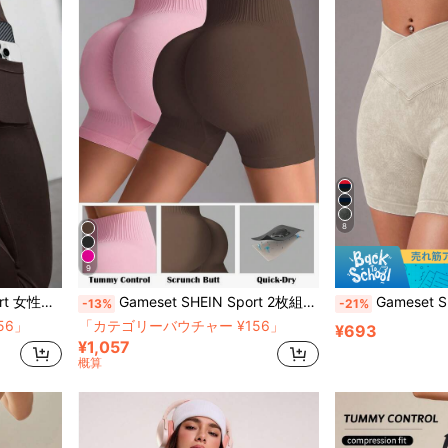
8
9
きスポーツショーツ ヨガパンツ
Gameset SHEIN Sport 2枚組 無地 ハイウエスト シームレス スポーツショーツ
Gameset SHEIN Sport 
-13%
-21%
56」
「カテゴリーバウチャー ¥156」
¥693
¥1,057
概算