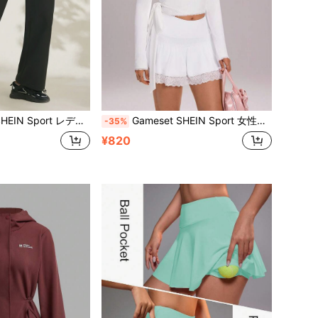
 カジュアル アウトドア ルーズフィット カラーブロック ストライプ パンツ
Gameset SHEIN Sport 女性用Vネック パッチワーク ラッフルトリム 長袖 調整可能なタイ付きカバーアップ、バレエなどのカジュアルダンスウェア、日常着用
-35%
¥820