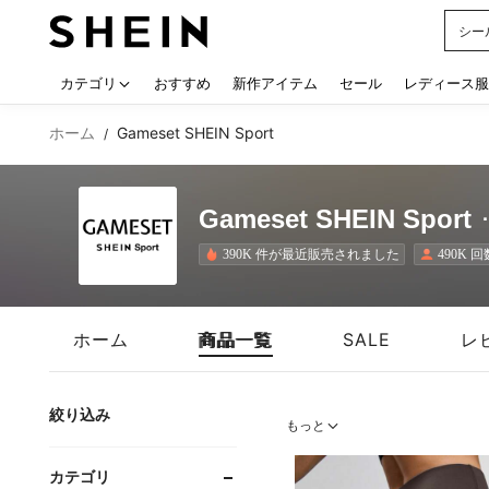
シー
Use up
カテゴリ
おすすめ
新作アイテム
セール
レディース服
ホーム
Gameset SHEIN Sport
/
Gameset SHEIN Sport
390K 件が最近販売されました
490K
ホーム
商品一覧
SALE
レ
絞り込み
もっと
カテゴリ