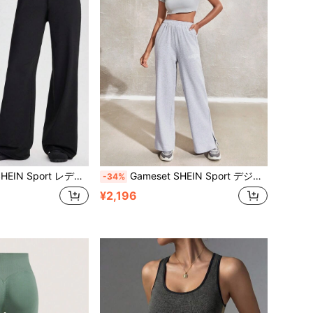
無地 ハイウエスト ルーズ ストレートレッグ カジュアル 多用途 スウェットパンツ
Gameset SHEIN Sport デジタル柄 レグランスリーブtシャツ&ハイウエスト パンツ スポーツウェア (女性用)
-34%
¥2,196