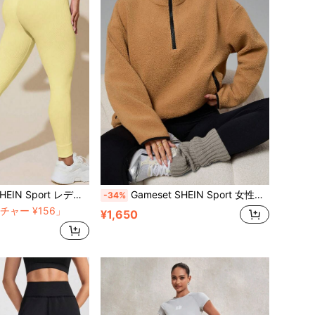
地 ハイウエスト カジュアル 万能 デイリー 旅行 スポーツ向け タイトレギンス
Gameset SHEIN Sport 女性用 ぬいぐるみ生地 カジュアル スポーティー コントラストカラー デザイン ジャケット フリース スウェットシャツ レディース アスレジャー
-34%
ャー ¥156」
¥1,650