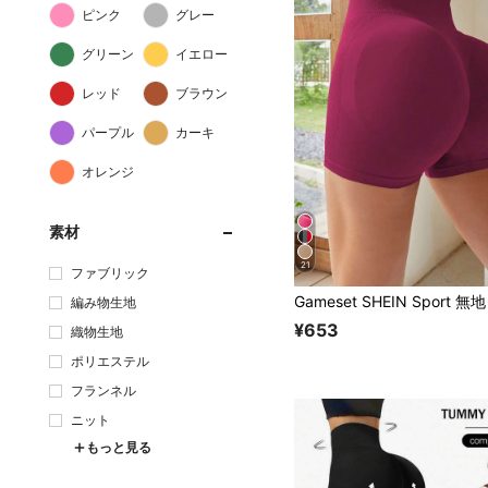
ピンク
グレー
グリーン
イエロー
レッド
ブラウン
パープル
カーキ
オレンジ
素材
21
ファブリック
編み物生地
¥653
織物生地
ポリエステル
フランネル
ニット
もっと見る