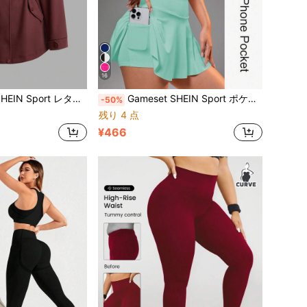
16
ント 長袖 ポケット カジュアル アウトドア フード付きジャケット (レディース)
Gameset SHEIN Sport ポケット付き レディーススカート、バドミントン、テニス、ヨガ、フィットネス、ランニング、マラソンなどのスポーツに適しています
-50%
残り 4 点
¥466