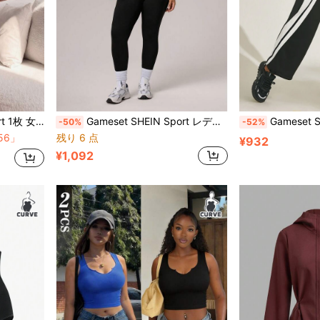
ング フィットネス アウトドア カジュアルウェア、新作人気
Gameset SHEIN Sport レディース カラーブロック ストライプ バックレス ジャンプスーツ、フィットネス&カジュアル ヨガ、ランニング、デイリー着用、プラスサイズ対応
Gameset SHEIN Sport レディース
-50%
-52%
56」
残り 6 点
¥932
¥1,092