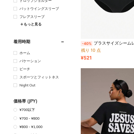
ドロップショルダー
バットウイングスリーブ
フレアスリーブ
もっと見る
着用時期
プラスサイズシームレスハイウエストタummyコントロール 
-40%
残り 10 点
ホーム
¥521
バケーション
ビーチ
スポーツとフィットネス
Night Out
価格帯 (JPY)
¥700以下
¥700 - ¥800
¥800 - ¥1,000