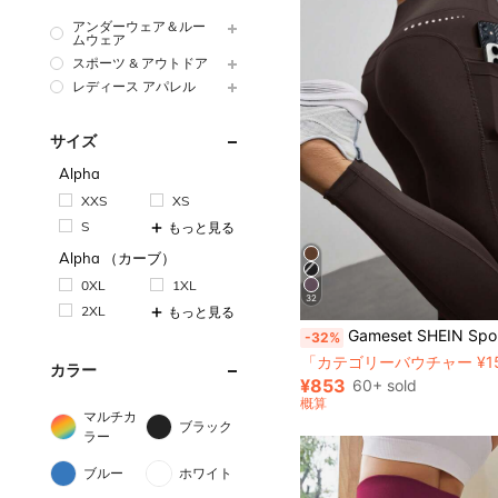
アンダーウェア＆ルー
ムウェア
スポーツ & アウトドア
レディース アパレル
サイズ
Alpha
XXS
XS
S
もっと見る
Alpha （カーブ）
0XL
1XL
32
2XL
もっと見る
Gameset SHEIN Sport 女性用 ウエスト伸縮 グラフィックプリント ポケット付
-32%
「カテゴリーバウチャー ¥1
カラー
¥853
60+ sold
概算
マルチカ
ブラック
ラー
ブルー
ホワイト