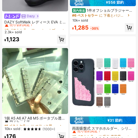
¥556 節約
1件オフショルブラジャー、
国内発送
小胸用アップチューブトップ、 オフ
#6 ベストセラー
に 下着とパジャマ
Dazy
#2 ベストセラー
ファッショナブル 女性用フリップフロップ
ショルインナー 、脇高 谷間メイク下
10k+ sold
売り切れ間近！
DAZY SoftWalk レディース EVA ミ
着、A/Bカップノンワイヤーぶらジ
ッドヒールプラットフォームビーチ
1,285
#2 ベストセラー
#2 ベストセラー
ファッショナブル 女性用フリップフロップ
ファッショナブル 女性用フリップフロップ
ャー
¥
-30%
サンダル - 超軽量、通気性、快適、
2.3k+ sold
売り切れ間近！
売り切れ間近！
滑り止め、柔らかいソール、ミニマ
#2 ベストセラー
ファッショナブル 女性用フリップフロップ
1,123
ルデザイン、ビーチ、休暇、家庭で
¥
売り切れ間近！
の自由時間、デイリー着用に適し、
オールシーズン、スリップオン、無
地、プリントなし
#1 ベストセラー
に オフィス用品・学用品
高リピート率
1個 A5 A6 A7 A8 M5 ポータブル透明
¥31 節約
#1 ベストセラー
に 吸引 携帯電話ホルダー
ルーズリーフバインダー、透明ステ
#1 ベストセラー
#1 ベストセラー
に オフィス用品・学用品
に オフィス用品・学用品
ッカーブック、シールブック、ステ
売り切れ間近！
両面吸盤式 スマホホルダー、シリコ
高リピート率
高リピート率
10k+ sold
(1000+)
ッカーブック、写真収納バッグ、フ
ン製 滑り止め 洗える スマートフォ
#1 ベストセラー
#1 ベストセラー
に 吸引 携帯電話ホルダー
に 吸引 携帯電話ホルダー
#1 ベストセラー
に オフィス用品・学用品
176
ォトアルバム、貯金プランブック、
ンブラケット ステッカー
¥