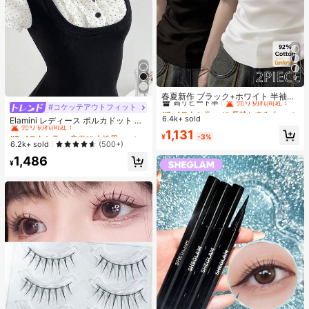
9
#2 ベストセラー
に 長持ちする 女性用トップス、ブラウス、Tシャツ
高リピート率
売り切れ間近！
春夏新作 ブラック+ホワイト 半袖T
シャツ 2枚セット、レディース 無地
#コケッテアウトフィット
#2 ベストセラー
夜遊び 女性用ブラウス
#2 ベストセラー
#2 ベストセラー
に 長持ちする 女性用トップス、ブラウス、Tシャツ
に 長持ちする 女性用トップス、ブラウス、Tシャツ
スリムフィット カジュアルアンダー
6.4k+ sold
売り切れ間近！
高リピート率
高リピート率
売り切れ間近！
売り切れ間近！
Elamini レディース ポルカドット パ
シャツ
ッチワーク レーストリム 配色 ウエ
#2 ベストセラー
#2 ベストセラー
夜遊び 女性用ブラウス
夜遊び 女性用ブラウス
#2 ベストセラー
に 長持ちする 女性用トップス、ブラウス、Tシャツ
1,131
¥
-3%
スト ショートスリーブ トップス 夏
売り切れ間近！
売り切れ間近！
6.2k+ sold
高リピート率
売り切れ間近！
(500+)
用
#2 ベストセラー
夜遊び 女性用ブラウス
1,486
¥
売り切れ間近！