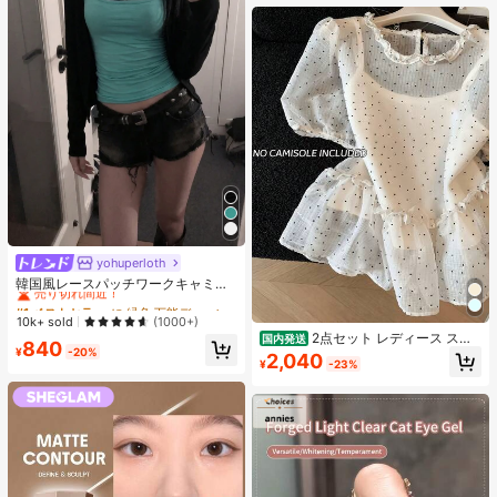
yohuperloth
#1 ベストセラー
に 緑色 万能デイリートップス
売り切れ間近！
韓国風レースパッチワークキャミソ
ールタンクトップ、Y2Kエステティ
#1 ベストセラー
#1 ベストセラー
に 緑色 万能デイリートップス
に 緑色 万能デイリートップス
ック、ストリートウェアカジュアル
売り切れ間近！
売り切れ間近！
10k+ sold
(1000+)
サマー
2点セット レディース スイ
国内発送
#1 ベストセラー
に 緑色 万能デイリートップス
840
ートスタイル 水玉模様 メッシュ フ
¥
-20%
2,040
売り切れ間近！
¥
-23%
リル パフスリーブ クロップトップ
フレッシュサマー ドールブラウス ト
ップス 半袖 ドット柄 ショート丈 透
け感 シースルー ガーリー 大人可愛
い フェミニン 春夏