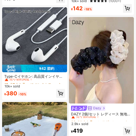
売り切れ間近！
売り切れ間近！
10k+ sold
(1000+)
高リピート率
プランナー、ノート、オフィス文房
具、学用品として使用可能
#1 ベストセラー
に 吸引 携帯電話ホルダー
142
¥
-18%
売り切れ間近！
¥42 節約
#1 ベストセラー
に エレクトロニクス
売り切れ間近！
Type-Cイヤホン: 高品質インイヤー
ヘッドホン、3ボタンインラインコ
#1 ベストセラー
#1 ベストセラー
に エレクトロニクス
に エレクトロニクス
ントロール内蔵、音楽再生、通話応
10k+ sold
売り切れ間近！
売り切れ間近！
答、音量調整が簡単。17/16/15シリ
#1 ベストセラー
に エレクトロニクス
380
ーズ、Plus、Pro、Pro Maxモデル対
¥
-10%
売り切れ間近！
応
Dazy
#4 ベストセラー
に モダンシック アクセサリー
売り切れ間近！
DAZY 2個/セット レディース 無地
光沢 シアサッカー リボン ヘアクリ
#4 ベストセラー
#4 ベストセラー
に モダンシック アクセサリー
に モダンシック アクセサリー
ップ、エレガントなファッション ク
2.9k+ sold
売り切れ間近！
売り切れ間近！
ロークリップ、日常使用に適してい
#4 ベストセラー
に モダンシック アクセサリー
419
ます(ヘアクロー 13cm-15cm)
¥
売り切れ間近！