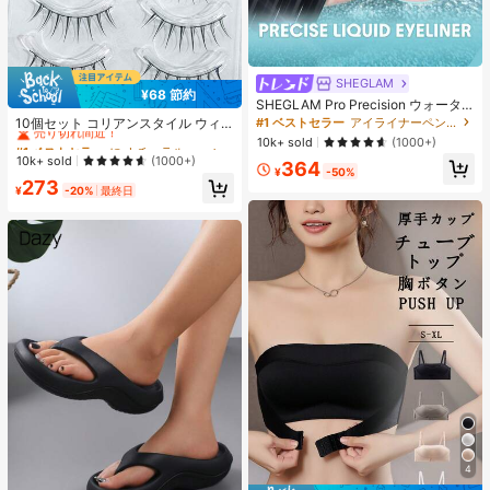
SHEGLAM
¥68 節約
#1 ベストセラー
に ナチュラル つけまつげ
SHEGLAM Pro Precision ウォータ
ープルーフリキッドアイライナー-Bl
売り切れ間近！
#1 ベストセラー
アイライナーペンシル アイライナー
10個セット コリアンスタイル ウィ
ack 女性と女の子のためのブランド
スピー 細い つけまつげ 自己接着式
#1 ベストセラー
#1 ベストセラー
に ナチュラル つけまつげ
に ナチュラル つけまつげ
10k+ sold
(1000+)
ビューティーコスメメイクアップ
アイライナー付き、透明感と際立つ
売り切れ間近！
売り切れ間近！
10k+ sold
(1000+)
364
外観
¥
-50%
#1 ベストセラー
に ナチュラル つけまつげ
273
¥
-20%
最終日
売り切れ間近！
4