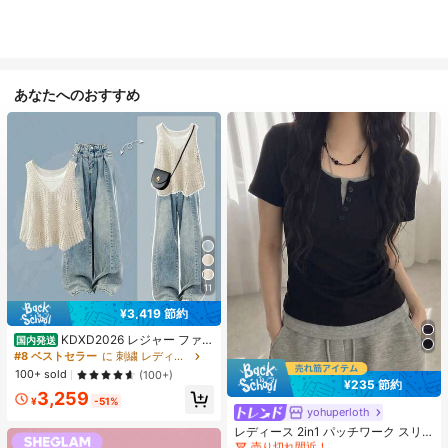
あなたへのおすすめ
11
¥3,419 節約
KDXD2026 レジャー ファッ
国内発送
ション ロングサイズ 夏服 女性 ワイ
#8 ベストセラー
に 刺繍 レディースコーデ
ルドスタイル ボア付きトップス ワイ
100+ sold
(100+)
ルドスタイル ロングスカート 3点セ
¥235 節約
#4 ベストセラー
に プレーン 無地のカジュアルTシャツ
3,259
ット UVカット 軽量 通気性 袖付き
¥
-51%
ヒップカバー効果 通気性抜群 サイズ
売り切れ間近！
yohuperloth
豊富
#4 ベストセラー
#4 ベストセラー
に プレーン 無地のカジュアルTシャツ
に プレーン 無地のカジュアルTシャツ
レディース 2in1 パッチワーク スリ
ムフィット 多用途 カジュアル 半袖T
売り切れ間近！
売り切れ間近！