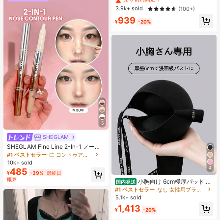
シャツ ブラック 夏用
#4 ベストセラー
に プレーン 無地のカジュアルTシャツ
3.9k+ sold
(100+)
売り切れ間近！
939
¥
-20%
5
SHEGLAM
SHEGLAM Fine Line 2-In-1 ノーズ
コンター&ハイライトペン-Buff ノー
#1 ベストセラー
に コントゥア＆ブロンザー
ズシャドウ シェーディング 女性と女
10k+ sold
の子のためのブランドビューティー
4
485
¥
-39%
最終日
コスメメイクアップ
概算
小胸向け 6cm極厚パッド 盛
国内発送
りブラ ノンワイヤー 谷間メイク シ
#1 ベストセラー
なし 女性用ブラジャーとブラレット
ームレス ボリュームアップ 美胸フィ
5.1k+ sold
ット ブラジャー
1,413
¥
-20%