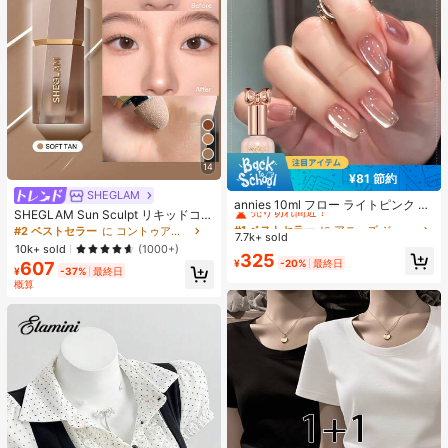
14
¥81 節約
#1 ベストセラー
に アニーズ ジェルネイルポリッシュ
SHEGLAM
売り切れ間近！
annies 10ml フロー ライトピンク キ
SHEGLAM Sun Sculpt リキッドコン
ャットアイ ジェルネイルポリッシュ
#1 ベストセラー
#1 ベストセラー
に アニーズ ジェルネイルポリッシュ
に アニーズ ジェルネイルポリッシュ
ター-Soft Tan ノーズシャドウ シェ
#2 ベストセラー
に コントゥア＆ブロンザー
ウルトラシャイン UVジェル ミラー
7.7k+ sold
売り切れ間近！
売り切れ間近！
ーディング 女性と女の子のためのブ
グラス キャットマグネットジェル ワ
10k+ sold
(1000+)
ランドビューティーコスメメイクア
#1 ベストセラー
に アニーズ ジェルネイルポリッシュ
325
ニス ネイルサプライ
¥
-20%
最終日
607
ップ
¥
-37%
最終日
売り切れ間近！
概算