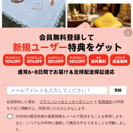
7
¥143 節約
#1 ベストセラー
に マルチカラー ピクニックマット
売り切れ間近！
オフホワイトのワッフル織りピクニ
ックマット、タッセル付き、ボヘミ
#1 ベストセラー
#1 ベストセラー
に マルチカラー ピクニックマット
に マルチカラー ピクニックマット
アンスタイル、アウトドアキャンプ
売り切れ間近！
売り切れ間近！
3.2k+ sold
(1000+)
や公園デートに最適。ワッフルテク
#1 ベストセラー
に マルチカラー ピクニックマット
573
スチャーで持ち運びと折りたたみが
¥
-20%
売り切れ間近！
簡単。
1
登録
特大トーストスクイッシュおもち
1
ゃ、超ソフトバタートーストストレ
#2 ベストセラー
に ティーンエイジャー向けのスクイーズおもちゃ
ス解消スクイーズおもちゃ、ピン
会員登録した場合、
プライバシー＆クッキーポリシー
と
利用規約
の内容
2.6k+ sold
(500+)
ク、イエロー、ホワイト、グリーン
を十分ご理解の上、同意頂いたものとみなします。
160
の4色展開、ストレス解消スクイッ
¥
-5%
シュおもちゃ -- 誕生日やホリデーギ
SHEINの限定特典や最新情報をメールで受信することを希望します。
フト、日常のサプライズ小ギフトに
最適、かわいい、気分を高める
また、いつでもSHEINに連絡して購読を中止できることを理解しまし
た。