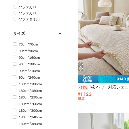
ソファカバー
ソファカバー
ソファタオル
サイズ
70cm*70cm
90cm*90cm
90cm*160cm
90cm*180cm
90cm*210cm
90cm*240cm
¥140
130cm*180cm
1枚 ペット対応シェニールソファカバー、滑り止め 洗えるソファプロテクター、傷防止 ソフト家具カバー L字型ソファ、2人掛けソファ、3人掛けソファ、4人掛けソ
-11%
180cm*180cm
¥1,123
180cm*230cm
概算
180cm*260cm
180cm*300cm
180cm*340cm
180cm*380cm