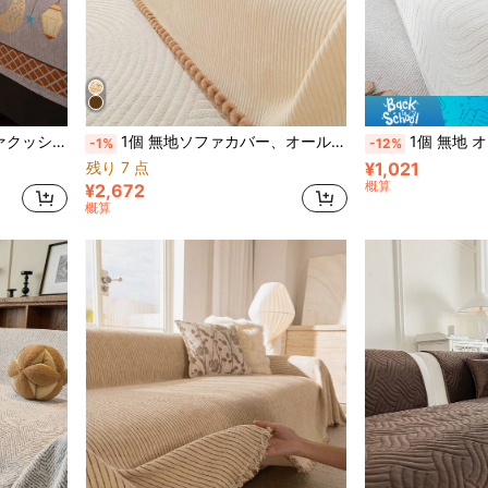
掛け/3人掛け/4人掛けソファに対応(個別販売)
1個 無地ソファカバー、オールシーズン ソファスリップカバー、ペット対応 防塵ソファプロテクター、洗濯可能 インテリア装飾、L字型ソファ、一人掛けソファ、2人掛けソファ、3人掛けソファ、コーナーソファに適用(別売)
1個 無地 オールシーズン対応 ソファクッションカバー、クラシックスタイル ソファシートカバー、ペット対応 
-1%
-12%
残り 7 点
¥1,021
概算
¥2,672
概算