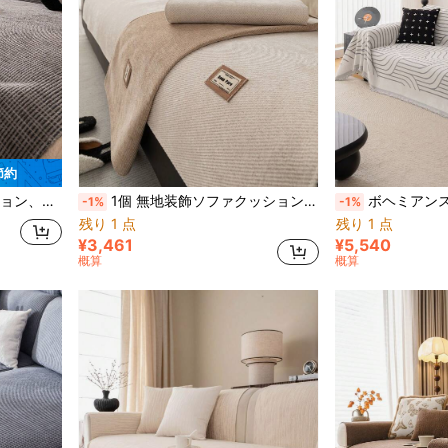
 節約
人掛けソファ、セクショナルソファに適しています (別売り)
1個 無地装飾ソファクッションカバー、滑り止め モダンスタイル ソファシートパッド、洗濯機洗い可能、ペット対応、猫/犬引っかき防止ソファプロテクター、ホームデコレーション
ボヘミアンスタイルのソファスロー1枚、幾何学模様ソファブランケット、ソファプロテクターカバー
-1%
-1%
残り 1 点
残り 1 点
¥3,461
¥5,540
概算
概算