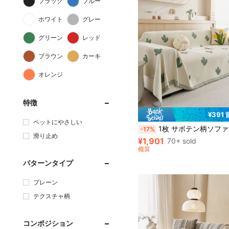
ブラック
ブルー
ホワイト
グレー
グリーン
レッド
ブラウン
カーキ
オレンジ
特徴
¥391
ペットにやさしい
1枚 サボテン柄ソファスローブランケット、ペット対応の引っかき防止ソファプロテクターカバー、洗濯機で洗えるホームデコレーション、L字型セクショナルソファや1人/2人/3人/4人掛けソ
-17%
滑り止め
¥1,901
70+ sold
概算
パターンタイプ
プレーン
テクスチャ柄
コンポジション