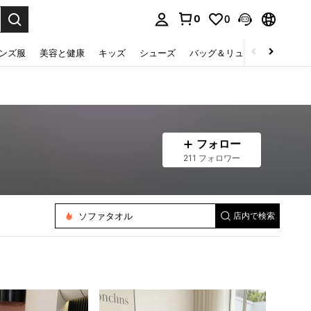
0
0
select.
ンズ服
美容と健康
キッズ
シューズ
バッグ＆リュック
下着＆
フォロー
211 フォロワー
ソファタオル
店内で検索