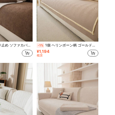
ァシートクッションカバー、洗濯機洗い可能 ルームデコレーション、L字型ソファ、1人掛け/2人掛け/3人掛け/4人掛けソファ、コーナーソファ(別売)に対応
1個 ヘリンボーン柄 ゴールドトリム タッセル付きソファクッション、オールシーズン対応 滑り止めソファカバー、ペット対応 傷防止プロテクター、洗濯機洗い可能 ホームデコレーション リビングルーム L字型セクショナルソファ、シングルソファ、ラブシート、3人掛けソファなどに適しています
-1%
¥1,194
概算