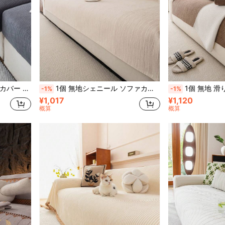
ョンソファや1人/2人/3人/4人掛けソファに適用(別売)
1個 無地シェニール ソファカバー、オールシーズン 滑り止め ソファスリップカバー、洗濯機洗い可能 家具プロテクター リビングルーム用、PET対応 L字型、2人掛け、3人掛け、4人掛けソファ、セクショナルソファ用(別売)
1個 無地 滑り止め ソファカバー、オールシーズン 滑り止め ソファスリップカバー、ペット対応 引っかき防止 ソフ
-1%
-1%
¥1,017
¥1,120
概算
概算