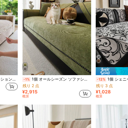
1個 ボヘミアン調ソファクッションカバー、オールシーズン対応滑り止めソファカバー、ペット対応傷防止ソファシートカバー、洗濯機洗い可能ホームデコレーション、リビングルームL字型ソファ、シングルソファ、ラブシート、3人掛けソファ、4人掛けソファ、セクショナルソファ対応(別売り)
1個 オールシーズン ソファシートクッションカバー、クラシックスタイル ソファプロテクター、ペット対応 引っかき防止スリップカバー、洗濯機洗い可能 ホームデコレーション L字型コンビソファ、1人/2人/3人/4人掛けソファに対応 (単品販売)
1個 シェニール ソファクッション、オールシーズン対応 滑り止めソファカバー、ペット対応 傷防止ソ
-1%
-12%
残り 2 点
残り 3 点
¥2,915
¥1,028
概算
概算