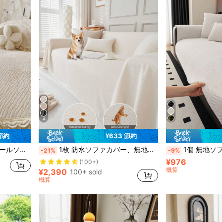
4
 節約
¥633 節約
ファ、セクショナルソファに適しています(別売り)
1枚 防水ソファカバー、無地、オールシーズン使用可能、ペット対応 洗濯可能 ソファスリップカバー、ホームデコレーション
1個 無地ソファカバー、滑り止めソファスリップカバー、ペット対応ソファプロテクタ
-21%
-9%
¥976
(100+)
概算
¥2,390
100+ sold
概算