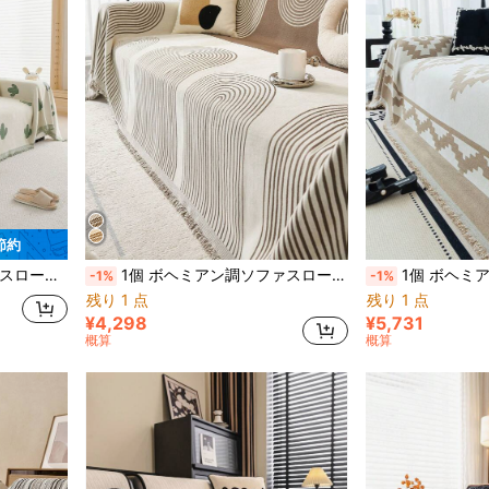
 節約
ファに適しています(個別販売)、クリスマスのギフトと装飾
1個 ボヘミアン調ソファスロー毛布、幾何学模様ソファカバー、ペット対策ソファプロテクター、洗濯機洗い可能なホームデコレーション、L字型コンビネーションソファや1人/2人/3人/4人掛けソファに適しています(別売)
1個 ボヘミアン調ソファスロー毛布、幾何学模様ソファカバー、ペット対策ソファプロテクタ
-1%
-1%
残り 1 点
残り 1 点
¥4,298
¥5,731
概算
概算