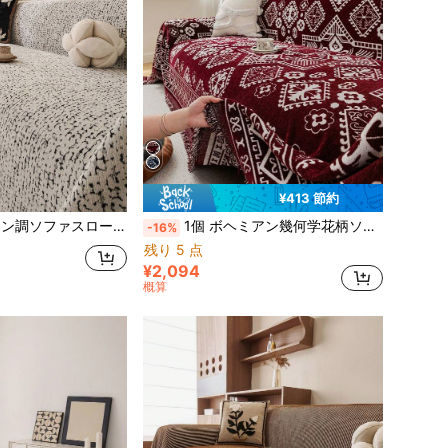
¥413 節約
洗濯機洗い可能なホームデコレーション、L字型コンビネーションソファや1人/2人/3人/4人掛けソファに適しています(別売)
1個 ボヘミアン幾何学花柄ソファカバー、オールシーズン対応 滑り止め フルカバーソファプロテクター、ペット対応 傷防止ソファカバー、洗濯機洗い可能 ルームデコレーション、リビングルーム L字型ソファ、シングルソファ、ラブシート、3人掛けソファ、4人掛けソファ、セクショナルソファに適したソファカバー (別売り)
-16%
残り 5 点
¥2,094
概算