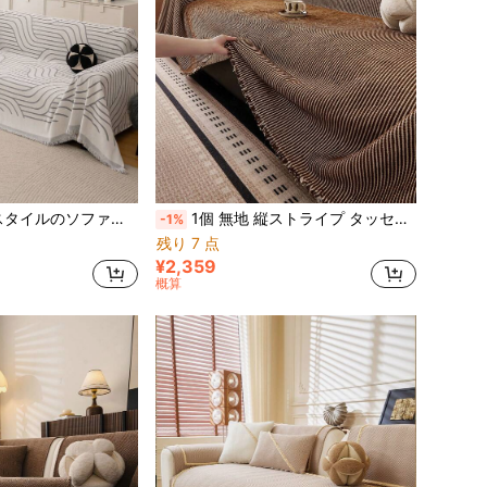
、洗濯機で洗えるホームデコレーション、Lカーブ組み合わせや1人用/2人用/3人用/4人用ソファに適しています(単品販売)
1個 無地 縦ストライプ タッセル付きソファカバー、オールシーズン対応 ユニバーサル フルカバー 滑り止めソファプロテクター、ペット対応 傷防止ソファカバー、洗濯機洗い可能 ルームデコレーション、リビングルーム L字型ソファ、シングルソファ、ラブシート、3人掛けソファ、4人掛けソファ、セクショナルソファに適したソファスリップカバー (別売り)
-1%
残り 7 点
¥2,359
概算