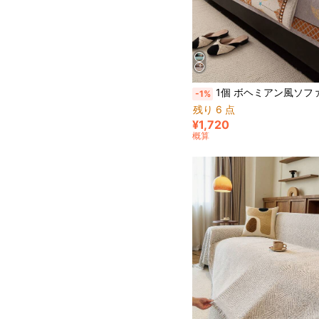
1個 ボヘミアン風ソファクッションカバー、休日の装飾滑り止め ペット対応 引っかき防止ソファカバー、洗濯機洗い可能、L字型ソファや1人掛け/2人
-1%
残り 6 点
¥1,720
概算