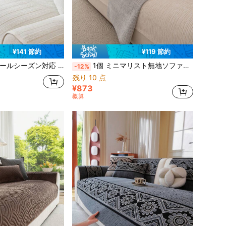
¥141 節約
¥119 節約
傷防止 ソファカバー、洗濯機洗い可能 ホームデコレーション リビングルーム L字型セクショナルソファ、シングルソファ、ラブシート、3人掛けソファなどに適しています (単品販売)
1個 ミニマリスト無地ソファクッション、オールシーズン対応滑り止めソファカバー、ペット対応ひっかき防止ソファプロテクター、洗濯機洗い可能 ホームデコレーション リビングルーム L字型セクショナルソファ 1/2/3/4人掛けソファ対応 (別売り)
-12%
残り 10 点
¥873
概算