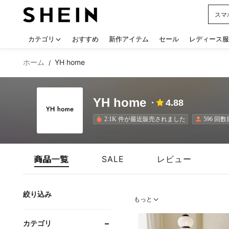
シー
Use up
カテゴリ
おすすめ
新作アイテム
セール
レディース服
ホーム
YH home
/
YH home
4.88
2.1K 件が最近販売されました
596 回
商品一覧
SALE
レビュー
絞り込み
もっと
カテゴリ