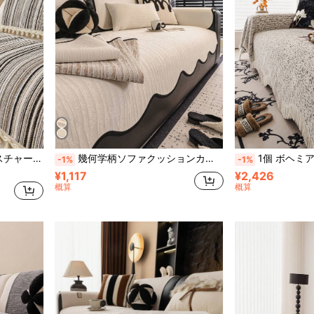
1個 ミニマリスト 縦縞テクスチャー ソファクッション、オールシーズン対応 ソファシートカバー、ペット対応 傷防止 ソファプロテクター、洗濯機洗い可能 ルームデコレーション、リビングルーム L字型ソファ、シングルソファ、ダブルソファ、3人掛けソファ、4人掛けソファ、セクショナルソファに適したソファカバー (別売り)
幾何学柄ソファクッションカバー 1枚、オールシーズン ソファカバー、ペット対応 引っかき防止ソファプロテクター、洗濯可能 室内装飾ソファカバー、L字型ソファ、一人掛けソファ、2人掛けソファ、3人掛けソファ、4人掛けソファ、コーナーソファに適用(別売)
1個 ボヘミアン調ソファスロー毛布、房付きソファカバー、ペット対策ソファプロテクター、
-1%
-1%
¥1,117
¥2,426
概算
概算