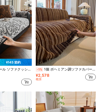
¥145 節約
ファプロテクター、リビングルームのL字型ソファ、シングルソファ、ダブルソファ、3人掛けソファ、4人掛けソファ、セクショナルソファに適しています(別売り)
1個 ボヘミアン調ソファカバー、ペット対策ソファプロテクター、洗濯機洗い可能なホームデコレーション、L字型コンビネーションソファ、2人掛けソファ、3人掛けソファに適しています
-1%
¥2,578
概算