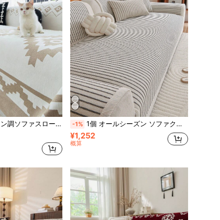
ー、洗濯機洗い可能なホームデコレーション、L字型セクショナル、2人掛けソファ、ソファに適用、ホリデーデコレーション (別売)
1個 オールシーズン ソファクッションカバー、縦縞パターン ソファシートプロテクター、ペット対応 引っかき防止ソファスリップカバー、洗濯機洗い可能 ルームデコレーション ソファカバー L字型ソファ、一人掛けソファ、2人掛けソファ、3人掛けソファ、4人掛けソファ、コーナーソファ対応(別売)
-1%
¥1,252
概算