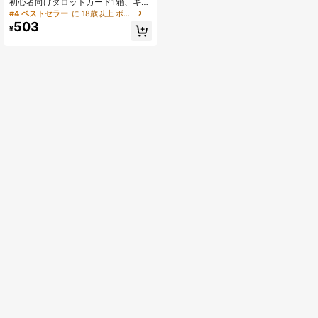
初心者向けタロットカード1箱、キー
ワード付き、オラクルカード、占い
#4 ベストセラー
に 18歳以上 ボードゲーム
と自己発見用、ガイドブック付き、
503
¥
コレクター向けカードデッキ、友人
へのギフトに、ボードゲーム