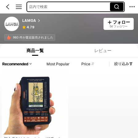
店内で検索
LAMGA
フォロー
54 フォロワー
4.79
960 件が最近販売されました
商品一覧
レビュー
絞り込み
Recommended
Most Popular
Price