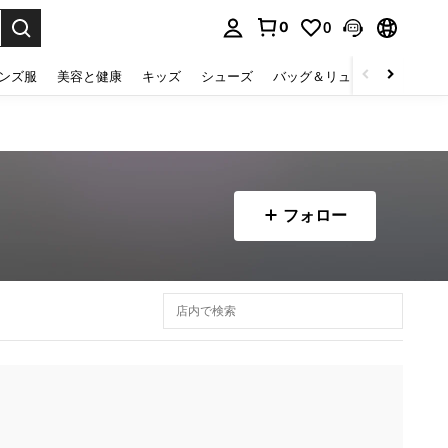
0
0
select.
ンズ服
美容と健康
キッズ
シューズ
バッグ＆リュック
下着＆
フォロー