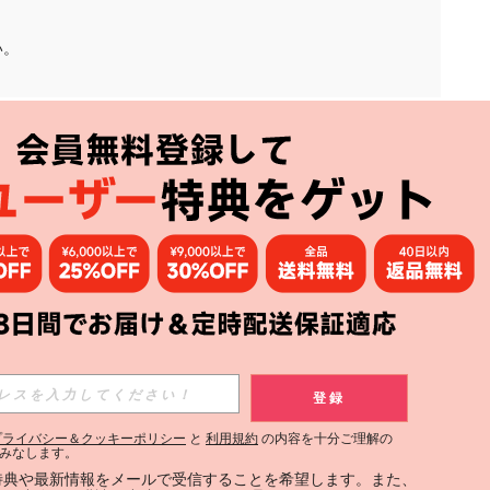
い。
アプリ
購読
登録
登録する
プライバシー＆クッキーポリシー
と
利用規約
の内容を十分ご理解の
みなします。
購読
定特典や最新情報をメールで受信することを希望します。また、