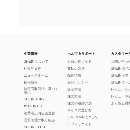
企業情報
ヘルプ＆サポート
カスタマー
SHEINについて
お買い物ガイド
お問い合わ
社会的責任
支払い方法
SHEINポ
ニュースルーム
配送情報
SHEINギ
採用情報
返品ポリシー
SHEINウ
特定商取引法に基づく
返金方法
レビュー記
表示
注文方法
レビュー評
SHEIN TOKYO
注文の追跡方法
よくある質
#SHEIN101
サイズの選び方
消費者志向自主宣言
SHEIN VIPについて
品質管理の取り組み
アフィリエイト
SHEIN CLUB