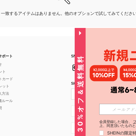
一致するアイテムはありません。他のオプションで試してみてくださ
サポート
SNSフォローはこちら：
30%オフ＆送料無料
せ
イント
フトカード
SHEIN STYLE NEWSを購読する
ォレット
入方法
価ルール
問
JP + 81
会員登録した場合、
上、同意頂いたものと
JP + 81
SHEINの限