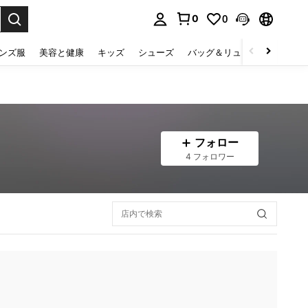
0
0
select.
ンズ服
美容と健康
キッズ
シューズ
バッグ＆リュック
下着＆
フォロー
4 フォロワー