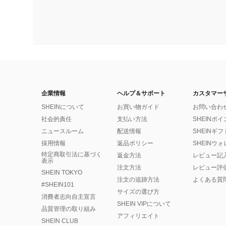
企業情報
ヘルプ＆サポート
カスタマー
SHEINについて
お買い物ガイド
お問い合わ
社会的責任
支払い方法
SHEINポ
ニュースルーム
配送情報
SHEINギ
採用情報
返品ポリシー
SHEINウ
特定商取引法に基づく
返金方法
レビュー記
表示
注文方法
レビュー評
SHEIN TOKYO
注文の追跡方法
よくある質
#SHEIN101
サイズの選び方
消費者志向自主宣言
SHEIN VIPについて
品質管理の取り組み
アフィリエイト
SHEIN CLUB