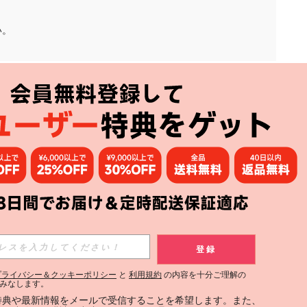
い。
アプリ
購読
登録
登録する
プライバシー＆クッキーポリシー
と
利用規約
の内容を十分ご理解の
みなします。
購読
定特典や最新情報をメールで受信することを希望します。また、