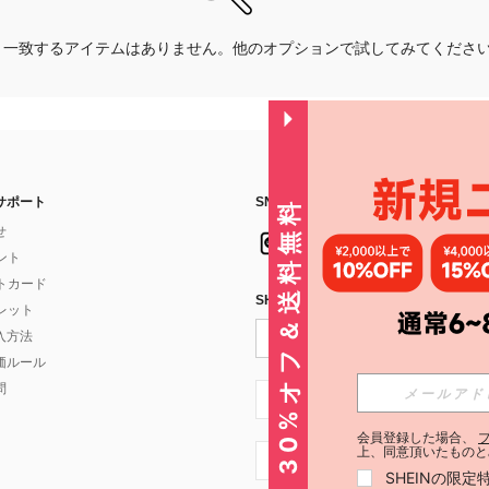
一致するアイテムはありません。他のオプションで試してみてくださ
サポート
SNSフォローはこちら：
30%オフ＆送料無料
せ
イント
フトカード
SHEIN STYLE NEWSを購読する
ォレット
入方法
価ルール
問
JP + 81
会員登録した場合、
上、同意頂いたものと
JP + 81
SHEINの限