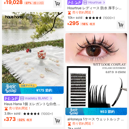
19,028
Hourtrue
売り切れ間近！
#1 ベストセラー
なし 女性用粘着ブラ
¥
-27%
残り2日
イ、6000mAh大容量バッテリー、4
売り切れ間近！
5W急速充電、オクタコアチップセッ
Hourtrue レディース 防水 厚手シリ
ト、アダプターなし
コン製 ニップルカバー 小さな胸用
#1 ベストセラー
#1 ベストセラー
なし 女性用粘着ブラ
なし 女性用粘着ブラ
リフトアップ＆プッシュイン ウェデ
売り切れ間近！
売り切れ間近！
10k+ sold
(1000+)
ィング撮影向け ブライズメイド用
295
#1 ベストセラー
なし 女性用粘着ブラ
¥
-16%
概算
売り切れ間近！
¥175 節約
madeby BLANC
#1 ベストセラー
に ポリエステル ピクニックマット
売り切れ間近！
Haus Hana 1個 エレガントな白色 ア
ウトドアキャンピングマット、ピク
#1 ベストセラー
#1 ベストセラー
に ポリエステル ピクニックマット
に ポリエステル ピクニックマット
¥63 節約
ニックブランケット、ボヘミアンキ
売り切れ間近！
売り切れ間近！
#1 ベストセラー
13mm まつ毛1本ずつ
3.8k+ sold
(1000+)
ャンプラグ、ビーチタオル、家具カ
373
売り切れ間近！
#1 ベストセラー
に ポリエステル ピクニックマット
aHoneya 1ケース ウェットルック コ
バー、多目的使用可能な両面ファブ
¥
-32%
概算
スプレ つけまつげ クラスター ボリ
売り切れ間近！
#1 ベストセラー
#1 ベストセラー
13mm まつ毛1本ずつ
13mm まつ毛1本ずつ
リックマット
ューム ラッシュ Dカール 8-15mm ソ
3k+ sold
売り切れ間近！
売り切れ間近！