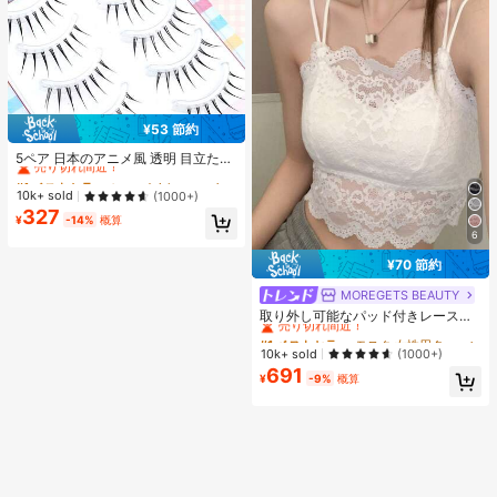
¥53 節約
#1 ベストセラー
に スパイクマンガ つけまつげ
売り切れ間近！
5ペア 日本のアニメ風 透明 目立たな
い つけまつげ、自然で優しい軽量な
#1 ベストセラー
#1 ベストセラー
に スパイクマンガ つけまつげ
に スパイクマンガ つけまつげ
フェイクまつげ、デート、旅行、持
売り切れ間近！
売り切れ間近！
10k+ sold
(1000+)
ち運びに適しています
327
#1 ベストセラー
に スパイクマンガ つけまつげ
¥
-14%
概算
売り切れ間近！
6
¥70 節約
MOREGETS BEAUTY
#1 ベストセラー
モスク 女性用タンクトップ&キャミス
売り切れ間近！
取り外し可能なパッド付きレースキ
ャミソール、多用途ノースリーブア
#1 ベストセラー
#1 ベストセラー
モスク 女性用タンクトップ&キャミス
モスク 女性用タンクトップ&キャミス
ンダーシャツ、女性向け、新学期、
売り切れ間近！
売り切れ間近！
10k+ sold
(1000+)
クリスマス、春節、カジュアルホワ
691
#1 ベストセラー
モスク 女性用タンクトップ&キャミス
イトサマー、シック&エレガント
¥
-9%
概算
売り切れ間近！