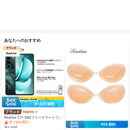
あなたへのおすすめ
¥7,037 節約
#1 ベストセラー
に 携帯電話ブランド 携帯電話
売り切れ間近！
Realme
#1 ベストセラー
#1 ベストセラー
に 携帯電話ブランド 携帯電話
に 携帯電話ブランド 携帯電話
Realme C71 SIMフリースマートフ
ォン 6GB+128GB/8GB+256GB グロ
売り切れ間近！
売り切れ間近！
¥56 節約
ーバル版 4G LTE、Android 15、50
1k+ sold
#1 ベストセラー
に 携帯電話ブランド 携帯電話
MP AIカメラ、120Hzディスプレ