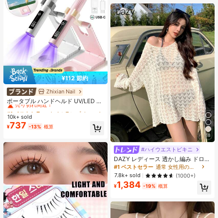
ンカメラ AI顔認証 IP64防塵・防水、
オリジナル正規品
¥112 節約
Zhixian Nail
#1 ベストセラー
ネイルランプ ネイル硬化ランプとドライヤー
売り切れ間近！
ポータブル ハンドヘルド UV/LED ネ
イルドライヤーランプ、すべてのジ
#1 ベストセラー
#1 ベストセラー
ネイルランプ ネイル硬化ランプとドライヤー
ネイルランプ ネイル硬化ランプとドライヤー
ェルネイルポリッシュマニキュアツ
10k+ sold
売り切れ間近！
売り切れ間近！
ールに適しています、USB充電式高
737
#1 ベストセラー
ネイルランプ ネイル硬化ランプとドライヤー
¥
-13%
概算
速乾燥ネイルランプ、3-in-1セット
売り切れ間近！
スタンドとデータケーブル付き、小
18
さなギフトとして贈ることができま
す、高いコストパフォーマンス、完
#ハイウエストビキニ
璧なギフト
DAZY レディース 透かし編み ドロッ
プショルダー カバーアップ 夏 シア
#1 ベストセラー
通常 女性用のカバーアップ
ー バケーション ビーチ
7.8k+ sold
(1000+)
1,384
¥
-19%
概算