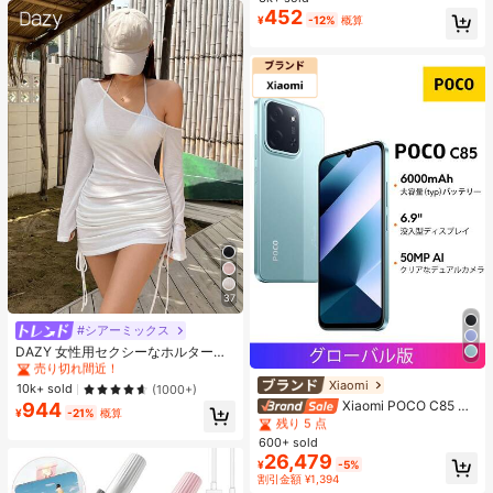
フトミンク フォルス アイラッシュ
452
#1 ベストセラー
13mm まつ毛1本ずつ
¥
-12%
概算
インディビデュアル ラッシュ ロシア
売り切れ間近！
ンボリューム プレメイド ファン ラ
ッシュクラスター、つけまつげクラ
スター、個別つけまつげ、まつげ、
フェイクまつげ
37
#シアーミックス
#1 ベストセラー
に モデストシック 女性用トップス、ブラウス、Tシャツ
売り切れ間近！
DAZY 女性用セクシーなホルターネ
ック リボン ストラップ ルーチェ シ
#1 ベストセラー
#1 ベストセラー
に モデストシック 女性用トップス、ブラウス、Tシャツ
に モデストシック 女性用トップス、ブラウス、Tシャツ
アー ビーチカバーアップ水着ラッ
Xiaomi
#4 ベストセラー
に 携帯電話
売り切れ間近！
売り切れ間近！
10k+ sold
(1000+)
プ、夏のY2Kロングスリーブ女性用
残り 5 点
Xiaomi POCO C85 NF
944
#1 ベストセラー
に モデストシック 女性用トップス、ブラウス、Tシャツ
トップス オフショル
¥
-21%
概算
C スマートフォン 6GB + 128GB/8G
#4 ベストセラー
#4 ベストセラー
に 携帯電話
に 携帯電話
売り切れ間近！
B + 256GB グローバル版 6.9インチ
600+ sold
残り 5 点
残り 5 点
ドットドロップディスプレイ 120Hz
26,479
#4 ベストセラー
に 携帯電話
¥
-5%
リフレッシュレート 6000mAh (Typ)
割引金額 ¥1,394
残り 5 点
バッテリー 33W急速充電 50MPメイ