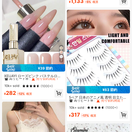
1,133
トップス オフショル
¥
-5%
概算
売り切れ間近！
7
¥39 節約
#1 ベストセラー
光沢のある ジェルネイルポリッシュ
高リピート率
売り切れ間近！
XEIJAYI ローズピンク パステルロー
ズカラーシリーズ スウィート ジェン
#1 ベストセラー
#1 ベストセラー
光沢のある ジェルネイルポリッシュ
光沢のある ジェルネイルポリッシュ
トル ネイルポリッシュジェル プロフ
高リピート率
高リピート率
売り切れ間近！
売り切れ間近！
10k+ sold
(1000+)
ェッショナル ネイルサロン用
¥63 節約
#1 ベストセラー
光沢のある ジェルネイルポリッシュ
#1 ベストセラー
に スパイクマンガ つけまつげ
282
¥
-12%
概算
高リピート率
売り切れ間近！
高リピート率
売り切れ間近！
5ペア 日本のアニメ風 透明 目立たな
い つけまつげ、自然で優しい軽量な
#1 ベストセラー
#1 ベストセラー
に スパイクマンガ つけまつげ
に スパイクマンガ つけまつげ
フェイクまつげ、デート、旅行、持
高リピート率
高リピート率
売り切れ間近！
売り切れ間近！
10k+ sold
(1000+)
ち運びに適しています
#1 ベストセラー
に スパイクマンガ つけまつげ
317
¥
-17%
概算
高リピート率
売り切れ間近！