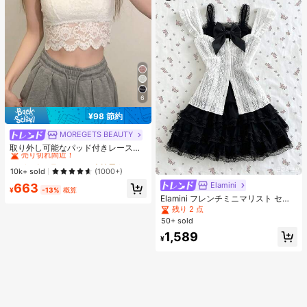
6
¥98 節約
MOREGETS BEAUTY
#1 ベストセラー
モスク 女性用タンクトップ&キャミス
売り切れ間近！
取り外し可能なパッド付きレースキ
ャミソール、多用途ノースリーブア
#1 ベストセラー
#1 ベストセラー
モスク 女性用タンクトップ&キャミス
モスク 女性用タンクトップ&キャミス
ンダーシャツ、女性向け、新学期、
売り切れ間近！
売り切れ間近！
10k+ sold
(1000+)
クリスマス、春節、カジュアルホワ
#1 ベストセラー
モスク 女性用タンクトップ&キャミス
Elamini
663
イトサマー、シック&エレガント
¥
-13%
概算
売り切れ間近！
Elamini フレンチミニマリスト セク
シースタイル レース生地 ファッショ
残り 2 点
ン フリル袖デザイン スリムウエスト
50+ sold
ボタンアップ レイヤリング 上品 ガ
1,589
ーリー スウィート 遊び心 春夏新作
¥
レディースブラウス