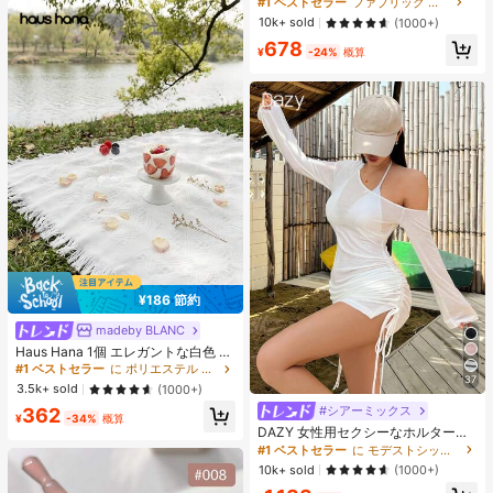
#1 ベストセラー
#1 ベストセラー
ファブリック 女性用Tシャツ
ファブリック 女性用Tシャツ
ツ レディース、春夏、新作ホワイト
売り切れ間近！
売り切れ間近！
10k+ sold
(1000+)
カジュアルトップス
#1 ベストセラー
ファブリック 女性用Tシャツ
678
¥
-24%
概算
売り切れ間近！
¥186 節約
madeby BLANC
#1 ベストセラー
に ポリエステル ピクニックマット
売り切れ間近！
Haus Hana 1個 エレガントな白色 ア
ウトドアキャンピングマット、ピク
#1 ベストセラー
#1 ベストセラー
に ポリエステル ピクニックマット
に ポリエステル ピクニックマット
37
ニックブランケット、ボヘミアンキ
売り切れ間近！
売り切れ間近！
3.5k+ sold
(1000+)
ャンプラグ、ビーチタオル、家具カ
#1 ベストセラー
に ポリエステル ピクニックマット
#シアーミックス
#1 ベストセラー
に モデストシック 女性用トップス、ブラウス、Tシャツ
362
バー、多目的使用可能な両面ファブ
¥
-34%
概算
売り切れ間近！
リックマット
売り切れ間近！
DAZY 女性用セクシーなホルターネ
ック リボン ストラップ ルーチェ シ
#1 ベストセラー
#1 ベストセラー
に モデストシック 女性用トップス、ブラウス、Tシャツ
に モデストシック 女性用トップス、ブラウス、Tシャツ
アー ビーチカバーアップ水着ラッ
売り切れ間近！
売り切れ間近！
10k+ sold
(1000+)
プ、夏のY2Kロングスリーブ女性用
#1 ベストセラー
に モデストシック 女性用トップス、ブラウス、Tシャツ