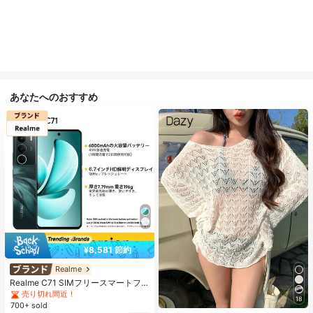
あなたへのおすすめ
¥8,581 節約
#1 ベストセラー
に 携帯電話ブランド 携帯電話
売り切れ間近！
Realme
#1 ベストセラー
#1 ベストセラー
に 携帯電話ブランド 携帯電話
に 携帯電話ブランド 携帯電話
Realme C71 SIMフリースマートフ
ォン 6GB+128GB/8GB+256GB グロ
売り切れ間近！
売り切れ間近！
18
ーバル版 4G LTE、Android 15、50
700+ sold
#1 ベストセラー
に 携帯電話ブランド 携帯電話
MP AIカメラ、120Hzディスプレ