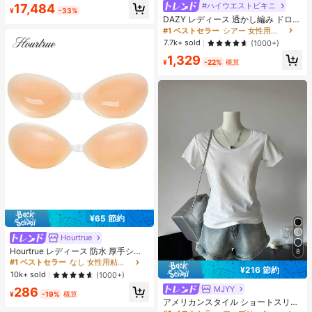
#ハイウエストビキニ
売り切れ間近！
17,484
イ、6000mAh大容量バッテリー、4
¥
-33%
5W急速充電、オクタコアチップセッ
DAZY レディース 透かし編み ドロッ
ト、アダプターなし
プショルダー カバーアップ 夏 シア
#1 ベストセラー
シアー 女性用のカバーアップ
ー バケーション ビーチ
7.7k+ sold
(1000+)
1,329
¥
-22%
概算
¥65 節約
Hourtrue
#1 ベストセラー
なし 女性用粘着ブラ
売り切れ間近！
Hourtrue レディース 防水 厚手シリ
8
コン製 ニップルカバー 小さな胸用
#1 ベストセラー
#1 ベストセラー
なし 女性用粘着ブラ
なし 女性用粘着ブラ
¥216 節約
リフトアップ＆プッシュイン ウェデ
売り切れ間近！
売り切れ間近！
10k+ sold
(1000+)
ィング撮影向け ブライズメイド用
#1 ベストセラー
なし 女性用粘着ブラ
MJYY
#1 ベストセラー
ファブリック 女性用Tシャツ
286
¥
-19%
概算
売り切れ間近！
売り切れ間近！
アメリカンスタイル ショートスリー
ブ クルーネック フィッテッド Tシャ