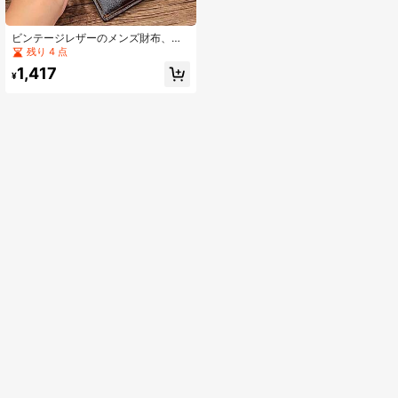
ビンテージレザーのメンズ財布、ト
ップレイヤーの牛革で作られたショ
残り 4 点
ートIDクリップ、RFID防犯ブラシド
1,417
ルクリップ、マルチカードクリップ
¥