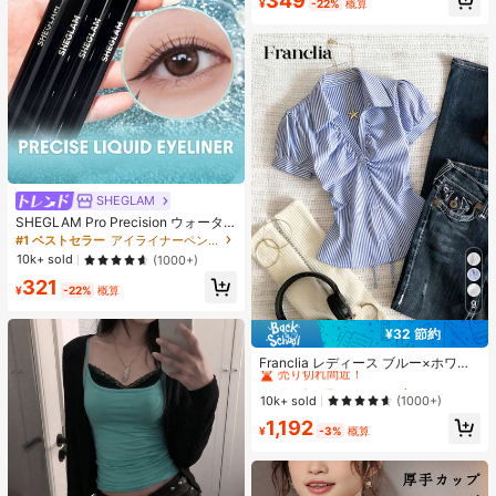
349
¥
-22%
概算
SHEGLAM
SHEGLAM Pro Precision ウォータ
ープルーフリキッドアイライナー-Bl
#1 ベストセラー
アイライナーペンシル アイライナー
ack 女性と女の子のためのブランド
10k+ sold
(1000+)
ビューティーコスメメイクアップ
321
¥
-22%
概算
9
¥32 節約
#1 ベストセラー
に ファブリック 柔らかなオフィスブラウス
売り切れ間近！
Franclia レディース ブルー×ホワイ
ト ストライプ ボタン付きシャーリン
#1 ベストセラー
#1 ベストセラー
に ファブリック 柔らかなオフィスブラウス
に ファブリック 柔らかなオフィスブラウス
グ Vネックシャツ 夏向け エフォート
売り切れ間近！
売り切れ間近！
10k+ sold
(1000+)
レスシック ブラウス 通学・新学期向
#1 ベストセラー
に ファブリック 柔らかなオフィスブラウス
1,192
け 春カジュアル
¥
-3%
概算
売り切れ間近！