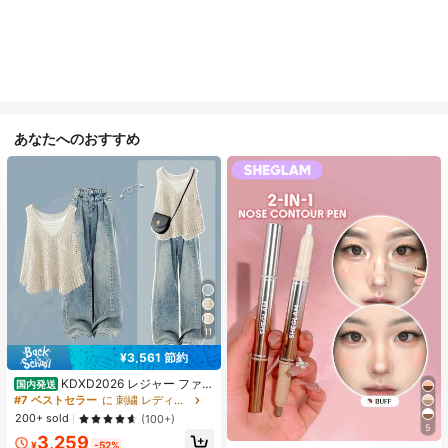
あなたへのおすすめ
11
¥3,561 節約
KDXD2026 レジャー ファッ
国内発送
ション ロングサイズ 夏服 女性 ワイ
#7 ベストセラー
に 刺繍 レディースコーデ
ルドスタイル ボア付きトップス ワイ
200+ sold
(100+)
ルドスタイル ロングスカート 3点セ
5
3,259
ット UVカット 軽量 通気性 袖付き
¥
-52%