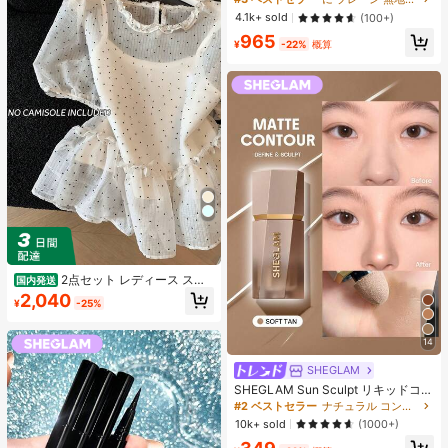
シャツ ブラック 夏用
売り切れ間近！
売り切れ間近！
4.1k+ sold
(100+)
#3 ベストセラー
に プレーン 無地のカジュアルTシャツ
965
¥
-22%
概算
売り切れ間近！
2点セット レディース スイ
国内発送
ートスタイル 水玉模様 メッシュ フ
2,040
¥
-25%
リル パフスリーブ クロップトップ
フレッシュサマー ドールブラウス ト
ップス 半袖 ドット柄 ショート丈 透
14
け感 シースルー ガーリー 大人可愛
い フェミニン 春夏
SHEGLAM
SHEGLAM Sun Sculpt リキッドコン
ター-Soft Tan ノーズシャドウ シェ
#2 ベストセラー
ナチュラル コントゥア＆ブロンザー
ーディング 女性と女の子のためのブ
10k+ sold
(1000+)
ランドビューティーコスメメイクア
ップ