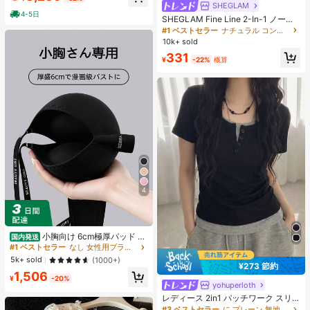
ヒップカバー効果 通気性抜群 サイズ
SHEGLAM
豊富
4-5日
SHEGLAM Fine Line 2-In-1 ノーズ
コンター&ハイライトペン-Buff ノー
#1 ベストセラー
ナチュラル コントゥア＆ブロンザー
ズシャドウ シェーディング 女性と女
10k+ sold
の子のためのブランドビューティー
331
コスメメイクアップ
¥
-22%
概算
4
小胸向け 6cm極厚パッド 盛
国内発送
りブラ ノンワイヤー 谷間メイク シ
#1 ベストセラー
なし 女性用ブラジャーとブラレット
ームレス ボリュームアップ 美胸フィ
5k+ sold
(1000+)
ット ブラジャー
¥273 節約
1,506
¥
-20%
yohuperloth
#3 ベストセラー
に プレーン 無地のカジュアルTシャツ
売り切れ間近！
レディース 2in1 パッチワーク スリ
ムフィット 多用途 カジュアル 半袖T
#3 ベストセラー
#3 ベストセラー
に プレーン 無地のカジュアルTシャツ
に プレーン 無地のカジュアルTシャツ