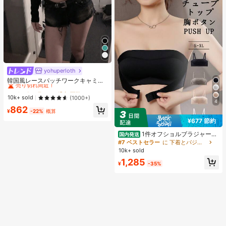
yohuperloth
#1 ベストセラー
に 緑色 万能デイリートップス
売り切れ間近！
韓国風レースパッチワークキャミソ
ールタンクトップ、Y2Kエステティ
#1 ベストセラー
#1 ベストセラー
に 緑色 万能デイリートップス
に 緑色 万能デイリートップス
ック、ストリートウェアカジュアル
売り切れ間近！
売り切れ間近！
10k+ sold
(1000+)
サマー
4
#1 ベストセラー
に 緑色 万能デイリートップス
862
¥
-22%
概算
売り切れ間近！
¥677 節約
1件オフショルブラジャー、
国内発送
小胸用アップチューブトップ、 オフ
#7 ベストセラー
に 下着とパジャマ
ショルインナー 、脇高 谷間メイク下
10k+ sold
着、A/Bカップノンワイヤーぶらジ
1,285
ャー
¥
-35%