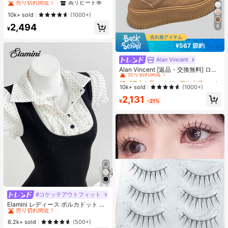
フィット リラックス ジャズダンス
#1 ベストセラー
#1 ベストセラー
ポリエステル レディースパンツ
ポリエステル レディースパンツ
ワイドレッグ カジュアルパンツ レデ
売り切れ間近！
売り切れ間近！
高リピート率
高リピート率
10k+ sold
(1000+)
ィース、レトロアメリカンスタイル
#1 ベストセラー
ポリエステル レディースパンツ
2,494
ブラック、Y2Kエステティック
6
¥
売り切れ間近！
高リピート率
¥567 節約
Alan Vincent
#1 ベストセラー
カジュアル 女性のカジュアルシューズ
売り切れ間近！
Alan Vincent [返品・交換無料] ロー
カット レースアップシューズ、厚底
#1 ベストセラー
#1 ベストセラー
カジュアル 女性のカジュアルシューズ
カジュアル 女性のカジュアルシューズ
カジュアルスニーカー、快適でファ
売り切れ間近！
売り切れ間近！
10k+ sold
(1000+)
ッショナブル、4.5cm身長アップ、
#1 ベストセラー
カジュアル 女性のカジュアルシューズ
2,131
小柄な女性向け、アスレジャー
¥
-21%
売り切れ間近！
#コケッテアウトフィット
#2 ベストセラー
夜遊び 女性用ブラウス
売り切れ間近！
Elamini レディース ポルカドット パ
ッチワーク レーストリム 配色 ウエ
#2 ベストセラー
#2 ベストセラー
夜遊び 女性用ブラウス
夜遊び 女性用ブラウス
スト ショートスリーブ トップス 夏
売り切れ間近！
売り切れ間近！
6.2k+ sold
(500+)
用