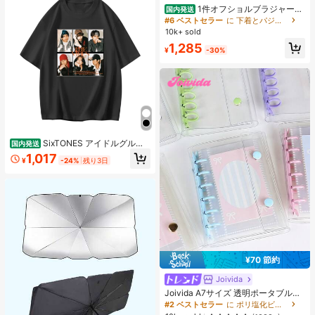
1件オフショルブラジャー、
国内発送
小胸用アップチューブトップ、 オフ
#6 ベストセラー
に 下着とパジャマ
ショルインナー 、脇高 谷間メイク下
10k+ sold
着、A/Bカップノンワイヤーぶらジ
1,285
ャー
¥
-30%
SixTONES アイドルグルー
国内発送
プ 記念デザイン 半袖 メンズ レディ
1,017
¥
-24%
残り3日
ース ゆったり 推し活グッズファン向
け コレクション
¥70 節約
Joivida
Joivida A7サイズ 透明ポータブルフ
ァイルフォルダー ダブルスナップ
#2 ベストセラー
に ポリ塩化ビニル バインダー
式、写真の保管に最適、フォトアル