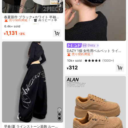
9
#3 ベストセラー
に 長持ちする 女性用トップス、ブラウス、Tシャツ
売り切れ間近！
高リピート率
春夏新作 ブラック+ホワイト 半袖T
シャツ 2枚セット、レディース 無地
#3 ベストセラー
#3 ベストセラー
に 長持ちする 女性用トップス、ブラウス、Tシャツ
に 長持ちする 女性用トップス、ブラウス、Tシャツ
スリムフィット カジュアルアンダー
6.4k+ sold
売り切れ間近！
売り切れ間近！
高リピート率
高リピート率
シャツ
#3 ベストセラー
に 長持ちする 女性用トップス、ブラウス、Tシャツ
1,131
¥
-3%
売り切れ間近！
高リピート率
Dazy
#2 ベストセラー
に カジュアル 女性のヘアアクセサリー
売り切れ間近！
DAZY 1個 女性用ベルベット ライン
ストーン 大きなダブルリボン ヘアク
#2 ベストセラー
#2 ベストセラー
に カジュアル 女性のヘアアクセサリー
に カジュアル 女性のヘアアクセサリー
ロウクリップ、エレガントでかわい
売り切れ間近！
売り切れ間近！
10k+ sold
(1000+)
いファッション、学校、パーティ
#2 ベストセラー
に カジュアル 女性のヘアアクセサリー
312
ー、バレエ、デイリーウェアに最適
¥
売り切れ間近！
なヘアアクセサリー、エレガントな
ヘアクリップ、秋冬のバケーション
アウトフィットに最適
#1 ベストセラー
ポリエステル レディースパンツ
売り切れ間近！
高リピート率
早春/夏 ラインストーン装飾 ルーズ