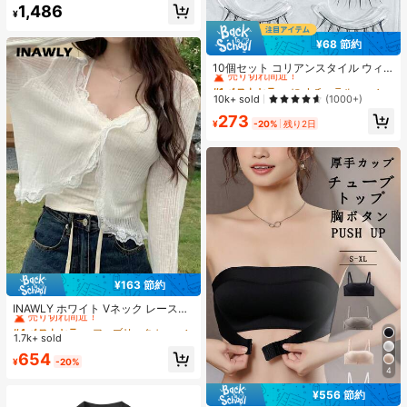
#2 ベストセラー
夜遊び 女性用ブラウス
1,486
¥
売り切れ間近！
¥68 節約
#1 ベストセラー
に ナチュラル つけまつげ
売り切れ間近！
10個セット コリアンスタイル ウィ
スピー 細い つけまつげ 自己接着式
#1 ベストセラー
#1 ベストセラー
に ナチュラル つけまつげ
に ナチュラル つけまつげ
アイライナー付き、透明感と際立つ
売り切れ間近！
売り切れ間近！
10k+ sold
(1000+)
外観
#1 ベストセラー
に ナチュラル つけまつげ
273
¥
-20%
残り2日
売り切れ間近！
¥163 節約
#4 ベストセラー
ファブリック レディーストップス
売り切れ間近！
INAWLY ホワイト Vネック レースト
リム UVカット カバーアップ レディ
#4 ベストセラー
#4 ベストセラー
ファブリック レディーストップス
ファブリック レディーストップス
ース 夏用 薄手 キャミソール カバー
1.7k+ sold
売り切れ間近！
売り切れ間近！
アップ ショール
#4 ベストセラー
ファブリック レディーストップス
654
¥
-20%
売り切れ間近！
4
¥556 節約