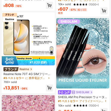
エストバンド付き フィットネス & ジ
ーディング 女性と女の子のためのブ
10k+ sold
808
(1000+)
ョギング用 ブラック、アスレジャー
¥
-10%
ランドビューティーコスメメイクア
607
ップ
¥
-37%
残り2日
概算
¥7,820 節約
Realme
Realme Note 70T 4G SIMフリー携
帯電話 4GB+64GB/4GB+128GB/4G
#3 ベストセラー
に 携帯電話ブランド 携帯電話
B+256GB グローバル版 4G LTE、A
700+ sold
ndroid 15 スマートフォン、50MP AI
13,851
カメラ、90Hz ディスプレイ モバイ
¥
-36%
ルフォン プラスライト、6000mAh
SHEGLAM
大容量バッテリー、15W 急速充電、
SHEGLAM Pro Precision ウォータ
オクタコアチップセット、アダプタ
ープルーフリキッドアイライナー-Bl
#1 ベストセラー
アイライナーペンシル アイライナー
ーなし、ベトナムでSIMロック
ack 女性と女の子のためのブランド
10k+ sold
(1000+)
ビューティーコスメメイクアップ