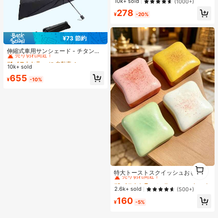
10k+ sold
(1000+)
バムとしても使用可能、文房具、ノ
278
ート、ステッカーブック、オフィス
¥
-20%
用品、学校用品、新学期に
¥73 節約
#1 ベストセラー
に 自動車
売り切れ間近！
伸縮式車用サンシェード - チタンシ
ルバー素材、UVカット、簡単使用・
#1 ベストセラー
#1 ベストセラー
に 自動車
に 自動車
収納、素早い開閉、UV線を遮断、車
10k+ sold
売り切れ間近！
売り切れ間近！
内温度を効果的に下げる、耐久性の
#1 ベストセラー
に 自動車
655
ある軽量設計、フロントウィンドウ
¥
-10%
売り切れ間近！
を完全にカバー、ロードトリップ
#2 ベストセラー
に ティーンエイジャー向けのスクイーズおもちゃ
1
売り切れ間近！
特大トーストスクイッシュおもち
1
ゃ、超ソフトバタートーストストレ
#2 ベストセラー
#2 ベストセラー
に ティーンエイジャー向けのスクイーズおもちゃ
に ティーンエイジャー向けのスクイーズおもちゃ
ス解消スクイーズおもちゃ、ピン
売り切れ間近！
売り切れ間近！
2.6k+ sold
(500+)
ク、イエロー、ホワイト、グリーン
#2 ベストセラー
に ティーンエイジャー向けのスクイーズおもちゃ
160
の4色展開、ストレス解消スクイッ
¥
-5%
売り切れ間近！
シュおもちゃ -- 誕生日やホリデーギ
フト、日常のサプライズ小ギフトに