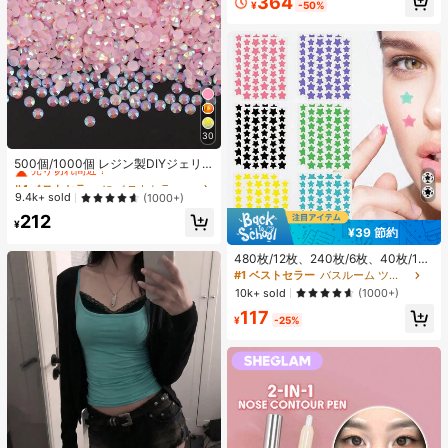
364
¥
-50%
30
#4 ベストセラー
に ベストセラーの裁縫用品 アパレル縫製・生地
売り切れ間近！
500個/1000個 レジン製DIYジェリ
ーフラットバックラインストーン、
#4 ベストセラー
#4 ベストセラー
に ベストセラーの裁縫用品 アパレル縫製・生地
に ベストセラーの裁縫用品 アパレル縫製・生地
ミニラウンドラインストーン、スマ
売り切れ間近！
売り切れ間近！
9.4k+ sold
(1000+)
ホケース、カップ、靴、ブーツ、衣
#4 ベストセラー
に ベストセラーの裁縫用品 アパレル縫製・生地
212
類装飾、ハンドメイドDIYアイドル
¥
売り切れ間近！
¥39 節約
ファン、ネームタグ用
480枚/12枚、240枚/6枚、40枚/1
枚、フェイススターシール、ハロウ
#1 ベストセラー
バスルーム ツールアクセサリ
ィン装飾シール、クリスマス装飾シ
10k+ sold
(1000+)
ール、ペンタグラムシール、カラフ
117
ルな装飾シール、パーティー・ホリ
¥
-25%
デー写真装飾用、フェイス装飾シー
ル、パーティー装飾シール、ルーム
デコレーション、バニティ、寝室、
旅行、旅行必需品、装飾アクセサリ
ー、経済的で実用的、ストッキング
スタッファー、メイクアップツー
ル、手頃な商品、ギフト、ノベルテ
ィ、女性向けギフト、クリスマスギ
フト、エステティック