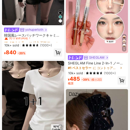
yohuperloth
#1 ベストセラー
に 緑色 万能デイリートップス
売り切れ間近！
韓国風レースパッチワークキャミソ
ールタンクトップ、Y2Kエステティ
#1 ベストセラー
#1 ベストセラー
に 緑色 万能デイリートップス
に 緑色 万能デイリートップス
ック、ストリートウェアカジュアル
売り切れ間近！
売り切れ間近！
10k+ sold
(1000+)
サマー
5
#1 ベストセラー
に 緑色 万能デイリートップス
840
¥
-20%
売り切れ間近！
SHEGLAM
SHEGLAM Fine Line 2-In-1 ノーズ
コンター&ハイライトペン-Buff ノー
#1 ベストセラー
に コントゥア＆ブロンザー
ズシャドウ シェーディング 女性と女
10k+ sold
(1000+)
の子のためのブランドビューティー
485
コスメメイクアップ
¥
-39%
残り2日
概算