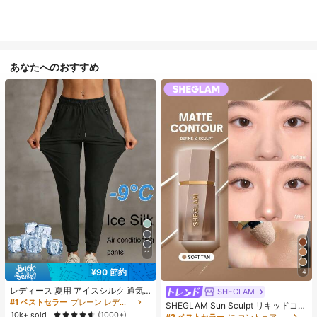
あなたへのおすすめ
11
¥90 節約
14
レディース 夏用 アイスシルク 通気
SHEGLAM
性 ランニングパンツ、速乾 軽量 ス
#1 ベストセラー
プレーン レディースパンツ
SHEGLAM Sun Sculpt リキッドコン
ポーツパンツ ジッパーポケット & ウ
10k+ sold
ター-Soft Tan ノーズシャドウ シェ
(1000+)
#2 ベストセラー
に コントゥア＆ブロンザー