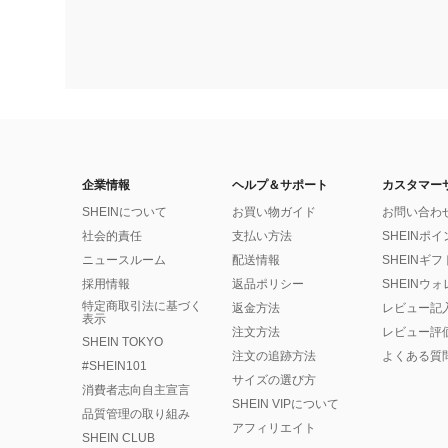
企業情報
ヘルプ＆サポート
カスタマー
SHEINについて
お買い物ガイド
お問い合わ
社会的責任
支払い方法
SHEINポ
ニュースルーム
配送情報
SHEINギ
採用情報
返品ポリシー
SHEINウ
特定商取引法に基づく
返金方法
レビュー記
表示
注文方法
レビュー評
SHEIN TOKYO
注文の追跡方法
よくある質
#SHEIN101
サイズの選び方
消費者志向自主宣言
SHEIN VIPについて
品質管理の取り組み
アフィリエイト
SHEIN CLUB