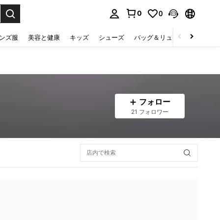
0
0
select.
ンズ服
美容と健康
キッズ
シューズ
バッグ＆リュック
下着＆
フォロー
21 フォロワー