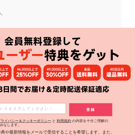
い。
アプリ
購読
登録
登録する
プライバシー＆クッキーポリシー
と
利用規約
の内容を十分ご理解の
みなします。
購読
定特典や最新情報をメールで受信することを希望します。また、