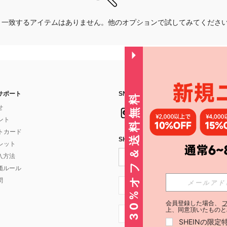
一致するアイテムはありません。他のオプションで試してみてくださ
サポート
SNSフォローはこちら：
30%オフ＆送料無料
せ
イント
フトカード
SHEIN STYLE NEWSを購読する
ォレット
入方法
価ルール
問
JP + 81
会員登録した場合、
上、同意頂いたものと
JP + 81
SHEINの限