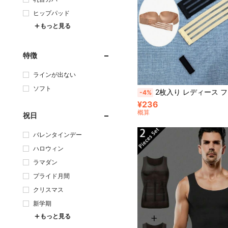
ヒップパッド
もっと見る
特徴
ラインが出ない
ソフト
2枚入り レディース フィッシュネット ホロー ブラジャー、再利用可能なクラスプ、エレガントな生地デザイン、目立たない透明ス
-4%
¥236
概算
祝日
バレンタインデー
ハロウィン
ラマダン
プライド月間
クリスマス
新学期
もっと見る