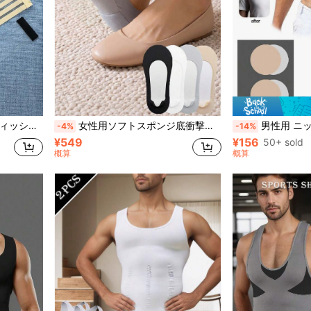
タイル、様々な透明ブラに適しています
女性用ソフトスポンジ底衝撃吸収快適カジュアル目立たない靴下 4足組、あらゆる靴に対応、夏用
男性用 ニップルカバー 5個/20個/50個セット、超薄型 快適 粘着パ
-4%
-14%
¥549
¥156
50+ sold
概算
概算