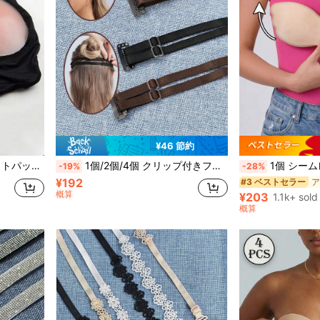
¥46 節約
パンツ、桃尻を演出
1個/2個/4個 クリップ付きフェイスリフトストラップ、見えないフェイスストレッチ、調整可能な弾性バンドデザイン、若々しい外見を演出
1個 シームレスシリコーンニップルカバー、
-19%
-28%
¥192
#3 ベストセラー
概算
¥203
1.1k+ sold
概算