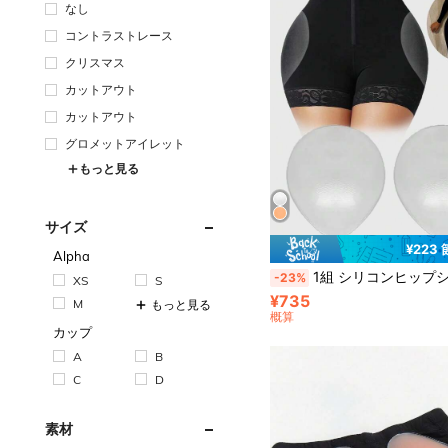
なし
コントラストレース
クリスマス
カットアウト
カットアウト
グロメットアイレット
もっと見る
サイズ
¥223
Alpha
1組 シリコンヒップシェイパー 痛みのない ヒップエンハンサー ヨガパンツ、レギンス
-23%
XS
S
¥735
M
もっと見る
概算
カップ
A
B
C
D
素材