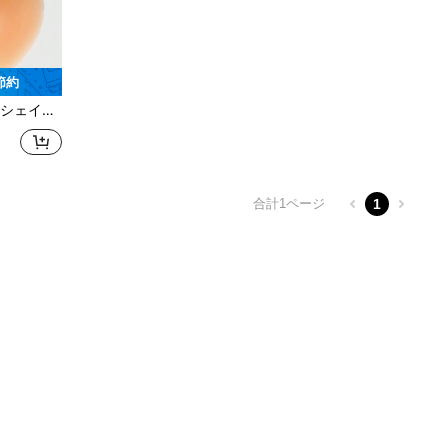
 節約
などのアウトフィットに適しています
合計1ページ
1