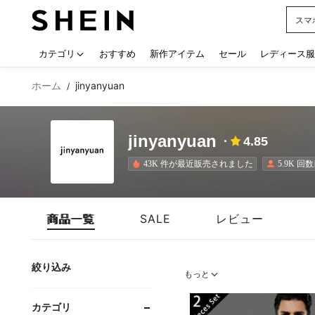
シー
Use up
カテゴリ
おすすめ
新作アイテム
セール
レディース服
ホーム
jinyanyuan
/
jinyanyuan
4.85
43K 件が最近販売されました
5.9K 
商品一覧
SALE
レビュー
絞り込み
もっと
カテゴリ