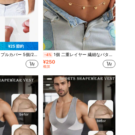
¥25 節約
スティーズ、突出したニップルに適し、擦り傷を防ぐ、マラソン、ビジネス、デイリー、結婚式、家族パーティなどに使えます
1個 二重レイヤー 繊細なバタフライフリンジウエストチェーン ボディチェーン、セクシーなビーチジュエリー、ヨーロッパ&アメリカンスタイル
-4%
¥250
概算