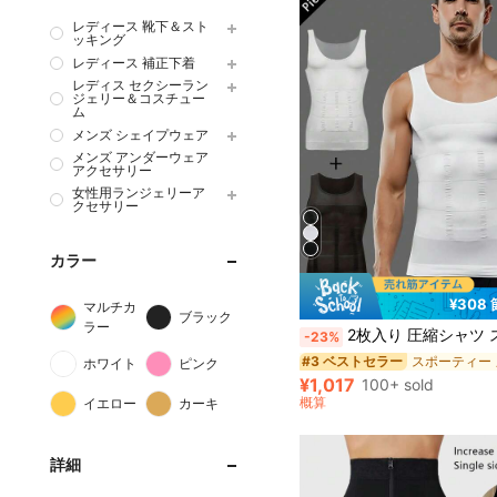
レディース 靴下＆スト
ッキング
レディース 補正下着
レディス セクシーラン
ジェリー＆コスチュー
ム
メンズ シェイプウェア
メンズ アンダーウェア
アクセサリー
女性用ランジェリーア
クセサリー
カラー
¥308
マルチカ
ブラック
ラー
2枚入り 圧縮シャツ スリムボディトップ ノースリーブ 腹部シェイプウェア 女性化乳房圧縮シャツ、お
-23%
#3 ベストセラー
ホワイト
ピンク
¥1,017
100+ sold
概算
イエロー
カーキ
詳細