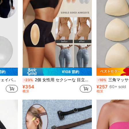
 節約
¥108 節約
、他のタイトな服に適しています
2個 女性用 セクシーな 目立たないデザイン 再利用可能なシリコンヒップパッド、両サイドのお尻を引き上げてボディラインを整える、ヒップアップ効果があるパッチ、様々な体型の女性に適しています
三角マッサージパ
-23%
-10%
¥354
¥257
60+ sold
概算
概算