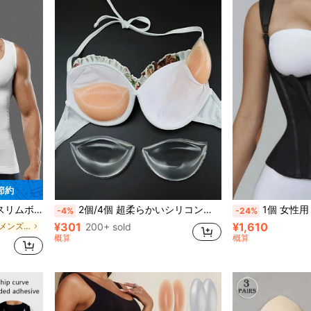
 節約
腹引き締めアンダーシャツ-数秒で着替え
2個/4個 超柔らかいシリコンブラパッド、ブレスト強化ジェル、ブレストリフティング、ビキニストラップ、シームレスブラリフト、柔らかく快適な女性用ランジェリーアクセサリー
1個 女性用 黒ラテックス シェイプウェア、シェイピングトップ、ウエストシンチャ
-4%
-24%
¥301
¥1,610
スポーティー メンズシェイプウェアトップス
200+ sold
概算
概算