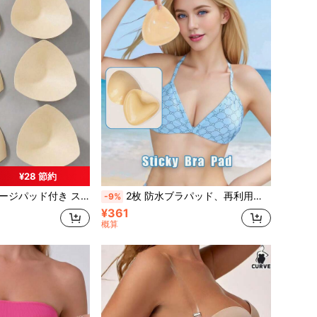
¥28 節約
ッド付き スポーツブラ 3ペア
2枚 防水ブラパッド、再利用可能な透明粘着ブラパッド、シームレスブラエンハンスメント、ストラップレス、バックレス、ビキニ水着に適しています
-9%
¥361
概算