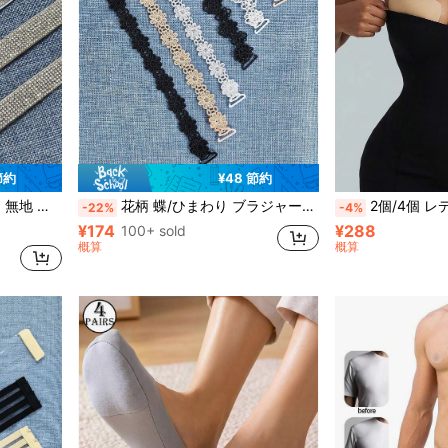
節約
¥48 節約
レスや日常着に適しています
花柄 蝶/ひまわり ブラジャーストラップ、甘くセクシーな ショルダーストラップ、オフショルダーアウトフィットに適しています、ポリエステル製、洗濯可能で再利用可能
2個/4個 レディース 半円形ニップルカバー、A-Cカップ - 再利用可能な
-22%
-4%
¥174
¥288
100+ sold
概算
概算