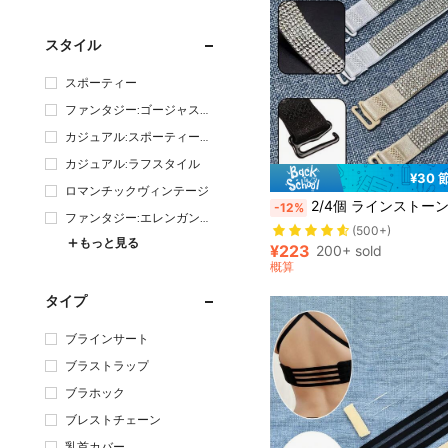
スタイル
スポーティー
ファンタジー:ゴージャスス
タイル
カジュアル:スポーティース
タイル
カジュアル:ラフスタイル
¥30 
ロマンチックヴィンテージ
2/4個 ラインストーン 無地 ブラジャーストラップ、女性下着ストラップアクセサリー - ド
-12%
ファンタジー:エレンガント
(500+)
スタイル
もっと見る
¥223
200+ sold
概算
タイプ
ブラインサート
ブラストラップ
ブラホック
ブレストチェーン
乳首カバー