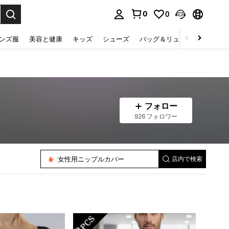
0
0
select.
ンズ服
美容と健康
キッズ
シューズ
バッグ＆リュック
下着＆
フォロー
926 フォロワー
メンズ シェイプウェアトップス
女性用シェイプウェアアクセサリー
女性シェイプシフターとプロテクター
女性用ブラジャーアクセサリー
女性用ニップルカバー
店内で検索