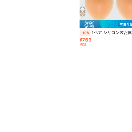
¥184
1ペア シリコン製お尻シェイプシール、目立たず痛くない、お尻の凹凸を改善、ヨガパンツ、レギンス、タイトパンツ
-19%
¥769
概算