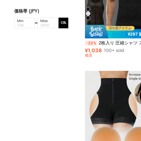
価格帯 (JPY)
Min:
Max:
OK
¥297
2枚入り 圧縮シャツ スリムボディトップ ノースリーブ 腹部シェイプウェア 女性化乳房圧縮シャツ、タミーコ
-22%
¥1,038
100+ sold
概算