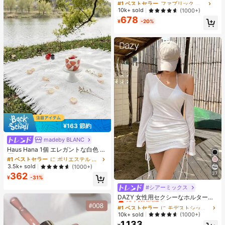
#1 ベストセラー
#1 ベストセラー
ファブリック 女性用Tシャツ
ファブリック 女性用Tシャツ
ツ レディース、春夏、新作ホワイト
売り切れ間近！
売り切れ間近！
10k+ sold
(1000+)
カジュアルトップス
678
#1 ベストセラー
ファブリック 女性用Tシャツ
¥
-20%
売り切れ間近！
¥163 節約
madeby BLANC
#1 ベストセラー
に ポリエステル ピクニックマット
売り切れ間近！
Haus Hana 1個 エレガントな白色 ア
ウトドアキャンピングマット、ピク
#1 ベストセラー
#1 ベストセラー
に ポリエステル ピクニックマット
に ポリエステル ピクニックマット
ニックブランケット、ボヘミアンキ
売り切れ間近！
売り切れ間近！
3.5k+ sold
(1000+)
ャンプラグ、ビーチタオル、家具カ
37
362
#1 ベストセラー
に ポリエステル ピクニックマット
バー、多目的使用可能な両面ファブ
¥
-31%
売り切れ間近！
リックマット
#シアーミックス
#1 ベストセラー
に モデストシック 女性用トップス、ブラウス、Tシャツ
売り切れ間近！
DAZY 女性用セクシーなホルターネ
ック リボン ストラップ ルーチェ シ
#1 ベストセラー
#1 ベストセラー
に モデストシック 女性用トップス、ブラウス、Tシャツ
に モデストシック 女性用トップス、ブラウス、Tシャツ
アー ビーチカバーアップ水着ラッ
売り切れ間近！
売り切れ間近！
10k+ sold
(1000+)
プ、夏のY2Kロングスリーブ女性用
1,133
#1 ベストセラー
に モデストシック 女性用トップス、ブラウス、Tシャツ