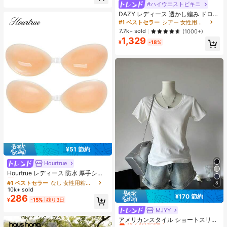
#ハイウエストビキニ
イ、6000mAh大容量バッテリー、4
5W急速充電、オクタコアチップセッ
DAZY レディース 透かし編み ドロッ
ト、アダプターなし
プショルダー カバーアップ 夏 シア
#1 ベストセラー
シアー 女性用のカバーアップ
ー バケーション ビーチ
7.7k+ sold
(1000+)
1,329
¥
-18%
¥51 節約
Hourtrue
#1 ベストセラー
なし 女性用粘着ブラ
売り切れ間近！
Hourtrue レディース 防水 厚手シリ
コン製 ニップルカバー 小さな胸用
#1 ベストセラー
#1 ベストセラー
なし 女性用粘着ブラ
なし 女性用粘着ブラ
8
リフトアップ＆プッシュイン ウェデ
10k+ sold
売り切れ間近！
売り切れ間近！
ィング撮影向け ブライズメイド用
¥170 節約
286
#1 ベストセラー
なし 女性用粘着ブラ
¥
-15%
残り3日
売り切れ間近！
MJYY
#1 ベストセラー
ファブリック 女性用Tシャツ
売り切れ間近！
アメリカンスタイル ショートスリー
ブ クルーネック フィッテッド Tシャ