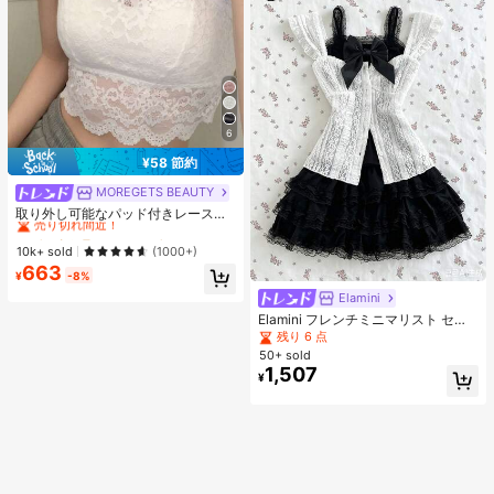
6
¥58 節約
MOREGETS BEAUTY
#1 ベストセラー
に エレガント ノースリーブキャミソール
売り切れ間近！
取り外し可能なパッド付きレースキ
ャミソール、多用途ノースリーブア
#1 ベストセラー
#1 ベストセラー
に エレガント ノースリーブキャミソール
に エレガント ノースリーブキャミソール
ンダーシャツ、女性向け、新学期、
売り切れ間近！
売り切れ間近！
10k+ sold
(1000+)
クリスマス、春節、カジュアルホワ
663
#1 ベストセラー
に エレガント ノースリーブキャミソール
イトサマー、シック&エレガント
¥
-8%
売り切れ間近！
Elamini
Elamini フレンチミニマリスト セク
シースタイル レース生地 ファッショ
残り 6 点
ン フリル袖デザイン スリムウエスト
50+ sold
ボタンアップ レイヤリング 上品 ガ
1,507
¥
ーリー スウィート 遊び心 春夏新作
レディースブラウス