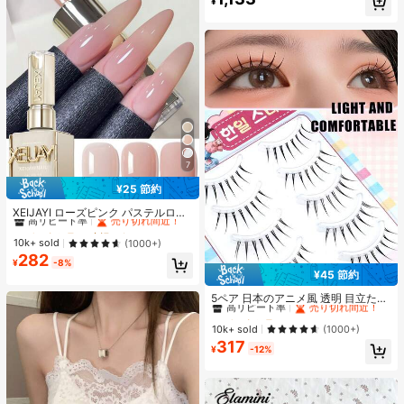
トップス オフショル
¥
売り切れ間近！
7
¥25 節約
#1 ベストセラー
光沢のある ジェルネイルポリッシュ
高リピート率
売り切れ間近！
XEIJAYI ローズピンク パステルロー
ズカラーシリーズ スウィート ジェン
#1 ベストセラー
#1 ベストセラー
光沢のある ジェルネイルポリッシュ
光沢のある ジェルネイルポリッシュ
トル ネイルポリッシュジェル プロフ
高リピート率
高リピート率
売り切れ間近！
売り切れ間近！
10k+ sold
(1000+)
ェッショナル ネイルサロン用
282
#1 ベストセラー
光沢のある ジェルネイルポリッシュ
¥
-8%
高リピート率
売り切れ間近！
¥45 節約
#1 ベストセラー
に スパイクマンガ つけまつげ
高リピート率
売り切れ間近！
5ペア 日本のアニメ風 透明 目立たな
い つけまつげ、自然で優しい軽量な
#1 ベストセラー
#1 ベストセラー
に スパイクマンガ つけまつげ
に スパイクマンガ つけまつげ
フェイクまつげ、デート、旅行、持
高リピート率
高リピート率
売り切れ間近！
売り切れ間近！
10k+ sold
(1000+)
ち運びに適しています
317
#1 ベストセラー
に スパイクマンガ つけまつげ
¥
-12%
高リピート率
売り切れ間近！