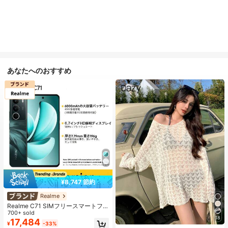
あなたへのおすすめ
¥8,747 節約
Realme
Realme C71 SIMフリースマートフ
ォン 6GB+128GB/8GB+256GB グロ
700+ sold
18
ーバル版 4G LTE、Android 15、50
17,484
¥
-33%
MP AIカメラ、120Hzディスプレ