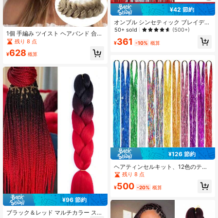
¥42 節約
オンブル シンセティック ブレイディ
ング ヘア パック 24inch - ジャンボ
50+ sold
(500+)
1個 手編み ツイスト ヘアバンド 合成
ブレード ヘア - 女性用 - ヘアスタイ
361
ブレイドツイスト弾性ヘアバンド 調
残り 8 点
ルにDIY - 赤いクロシェエクステンシ
¥
-10%
概算
整可能ベルト付 編み込み ヘアピース
ョン - 長持ちしてスタイリングが簡
628
レディース ガールズ ヘアアクセサリ
¥
概算
単 1個 ウィッグ かつら カツラ つけ
ー
毛 うぃっぐ
¥126 節約
ヘアティンセルキット、12色のティ
ンセル ヘアエクステンション ツール
残り 8 点
付き、グリッター フェアリーヘア パ
500
ーティー ハロウィン クリスマス 新
¥
-20%
概算
年用の輝くヘアピース
¥96 節約
ブラック＆レッド マルチカラー ステ