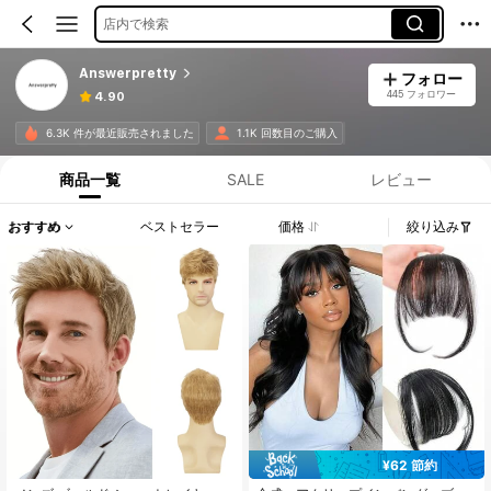
店内で検索
Answerpretty
フォロー
445 フォロワー
4.90
6.3K 件が最近販売されました
1.1K 回数目のご購入
商品一覧
SALE
レビュー
おすすめ
ベストセラー
価格
絞り込み
¥62 節約