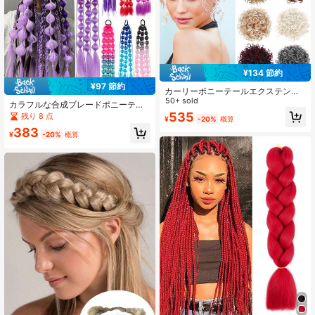
¥134 節約
¥97 節約
カーリーポニーテールエクステンシ
ョン 1個 エレガントなショートカー
50+ sold
カラフルな合成ブレードポニーテー
リーポニーテールエクステンション
ル エクステンション ウィッグ ヘア
535
残り 8 点
¥
-20%
概算
8インチ エラスティック式ドロース
アクセサリー、シック可愛いストリ
トリング メッシーバン、ダメージヘ
383
ートスタイルY2K軽量、簡単着用、
¥
-20%
概算
アに最適な高品質の合成毛、簡単装
コスプレ パーティー ハロウィン 撮
着、日常使用
影 ファッション 日常着に最適