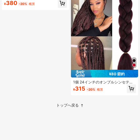
ッチングジャンボブレードシンセテ
380
¥
-20%
概算
ィックヘア24インチ ヘアブレイディ
ングエクステンションブレード用の
シンセティックヘア、オンブルロン
グシンセティックヘアブレード、シ
ンセティックヘアエクステンション1
00g 1個 ウィッグ かつら カツラ つけ
毛 うぃっぐ
¥80 節約
1個 24インチのオンブルシンセティ
ックブレイディングヘアパック - 大
315
¥
-20%
概算
型ブレードヘア - DIYヘアスタイル -
ワインレッドクロシェヘアエクステ
ンション - 長持ちし、スタイルが簡
単な女性用ブレードヘア ウィッグ か
トップへ戻る
つら カツラ つけ毛 うぃっぐ